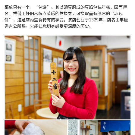
菜单只有一个，“包饼”。其以豌豆磨成的豆馅包住年糕，因而得
名。凭借用怀旧木牌点菜后的兑换券，可换取盖有刨冰的“冰包
饼”，这是店内堂食特有的享受。该店创业于1329年，店名由丰臣
秀吉公所赐。它能让您切身感受堺深厚的历史。