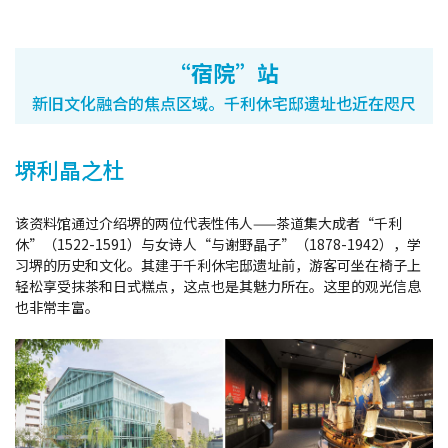
堺观光出租车
“宿院”站
关于协会
新旧文化融合的焦点区域。千利休宅邸遗址也近在咫尺
关于协会
堺利晶之杜
网站地图
该资料馆通过介绍堺的两位代表性伟人——茶道集大成者“千利
休”（1522-1591）与女诗人“与谢野晶子”（1878-1942），学
习堺的历史和文化。其建于千利休宅邸遗址前，游客可坐在椅子上
轻松享受抹茶和日式糕点，这点也是其魅力所在。这里的观光信息
也非常丰富。