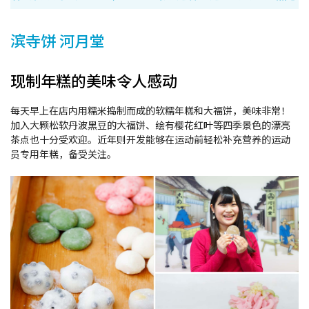
滨寺饼 河月堂
现制年糕的美味令人感动
每天早上在店内用糯米捣制而成的软糯年糕和大福饼，美味非常！
加入大颗松软丹波黑豆的大福饼、绘有樱花红叶等四季景色的漂亮
茶点也十分受欢迎。近年则开发能够在运动前轻松补充营养的运动
员专用年糕，备受关注。