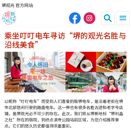
堺观光 官方网站
乘坐叮叮电车寻访“堺的观光名胜与
日本語
English
沿线美食”
繁体中文
한국어
HOME
观光景点
以昵称“叮叮电车”而受到人们喜爱的阪堺电车，是沿着老街在堺
餐饮
市北部悠闲行驶的路面电车。这一带也有很多名胜古迹和老字号店
铺，是堺观光必不可少的存在。此次，我们将从堺新地标“堺利晶
之杜”所在的宿院，到终点滨寺公园站前区域，为您介绍推荐景
住宿
点。它们的悠久历史都值得浓墨重彩。