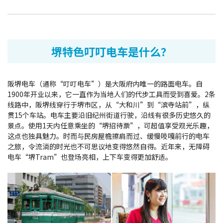
花期信息
购物
堺特色叮叮电车是什么？
运动设施
阪堺电车（通称“叮叮电车”）是大阪府内唯一的路面电车。自
1900年开业以来，它一直作为当地人们的代步工具而受到喜爱。2条
特辑
线路中，阪堺线穿行于堺市区，从“大和川”到“滨寺站前”，纵
贯15个车站。电车主要沿旧纪州街道行驶，沿线有很多历史悠久的
观光手册
景点。使用1天内任意乘坐的“堺招待票”，可超值享受观光乐趣，
这点也独具魅力。时而与民房屋檐擦肩而过、缓慢吱嘎前行的电车
之旅，令流淌的时光也不可思议地变得悠然自得。近年来，无障碍
堺导航
电车“堺Tram”也登场亮相，上下车变得更加舒适。
堺欢迎您！
景点搜索