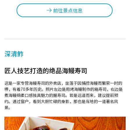
前往景点信息
深清鲊
匠人技艺打造的绝品海鳗寿司
这是一家专营海鳗寿司的外卖店，坐落于因捕捞海鳗而繁荣一时的
堺，有着70多年历史。照片左边是用烤海鳗制作的箱寿司，右边是
煮海鳗绵柔口感独具魅力的握寿司。若是远道而来，建议提前预
约。透过窗户，看到大厨忙碌的身影，那也是当地的一道著名风
景。