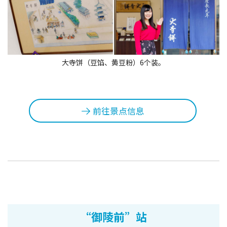
大寺饼（豆馅、黄豆粉）6个装。
前往景点信息
“御陵前”站