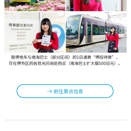
地图查询
堺招待票
实用信息介绍
观光问讯处
阪堺电车与南海巴士（部分区间）的1日通票“堺招待票”，
可在堺市区的各观光问询处购买（南海巴士扩大版500日元）。
经典路线
至堺市的交通指南
前往景点信息
堺观光出租自行车
MOZUFURU出租自行车