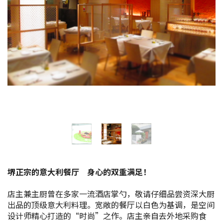
花期信息
购物
运动设施
特辑
观光手册
堺导航
堺正宗的意大利餐厅 身心的双重满足！
堺欢迎您！
店主兼主厨曾在多家一流酒店掌勺，敬请仔细品尝资深大厨
出品的顶级意大利料理。宽敞的餐厅以白色为基调，是空间
景点搜索
设计师精心打造的“时尚”之作。店主亲自去外地采购食