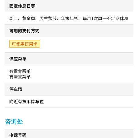
堺观光出租车
固定休息日等
周二、黄金周、盂兰盆节、年末年初、每月1次周一不定期休息
关于协会
可用的支付方式
关于协会
可使用信用卡
网站地图
供应菜单
有素食菜单
有清真菜单
停车场
附近有投币停车位
咨询处
电话号码