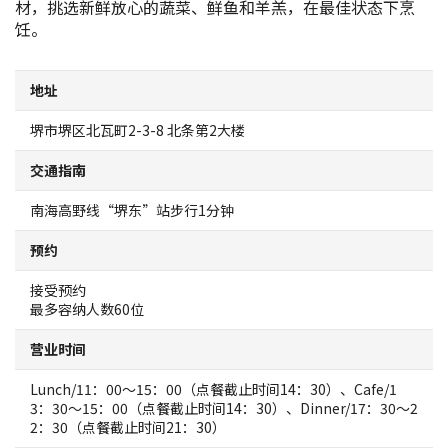
材，挑选新鲜放心的蔬菜、鲜鱼和羊羔，在最佳状态下烹
地图查询
饪。
堺招待票
地址
堺市堺区北瓦町2-3-8 北条第2大楼
实用信息介绍
交通指南
观光问讯处
南海高野线“堺东”站步行1分钟
经典路线
预约
接受预约
至堺市的交通指南
最多容纳人数60位
营业时间
堺观光出租自行车
Lunch/11：00～15：00（点餐截止时间14：30）、Cafe/1
MOZUFURU出租自行车
3：30～15：00（点餐截止时间14：30）、Dinner/17：30～2
2：30（点餐截止时间21：30）