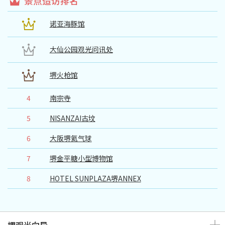
景点造访排名
诺亚海豚馆
大仙公园观光问讯处
堺火枪馆
4
南宗寺
5
NISANZAI古坟
6
大阪堺氦气球
7
堺金平糖小型博物馆
8
HOTEL SUNPLAZA堺ANNEX
堺观光向导