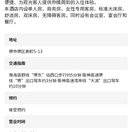
便捷、为观光客人提供热情周到的入住体验。
地图查询
本酒店内设单人房、商务房、女性专用客房、标准大床房、
舒适房、双床房、无障碍客房。同时设有会议室、宴会厅和
餐厅。
堺招待票
实用信息介绍
地址
堺市堺区新町5-13
观光问讯处
交通指南
经典路线
南海高野线“堺东”站西口步行约5分钟 阪神高速堺
线“堺”出口驾车约3分钟 阪神高速湾岸线“大滨”出口驾车
约10分钟
至堺市的交通指南
预约
堺观光出租自行车
接受预约
MOZUFURU出租自行车
营业时间