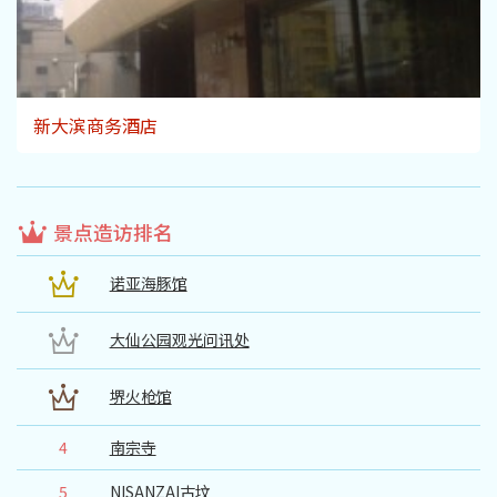
新大滨商务酒店
景点造访排名
诺亚海豚馆
大仙公园观光问讯处
堺火枪馆
4
南宗寺
5
NISANZAI古坟