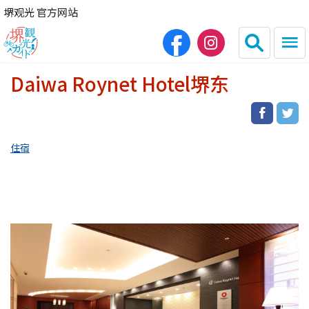
堺观光 官方网站
Daiwa Roynet Hotel堺东
日本語
English
繁体中文
한국어
住宿
HOME
观光景点
餐饮
住宿