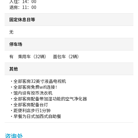
入住：14：00
堺观光出租车
退房：11：00
固定休息日等
关于协会
无
关于协会
停车场
网站地图
有 乘用车（32辆） 面包车（2辆）
其他
・全部客房32英寸液晶电视机
・全部客房免费wifi连接！
・馆内设有投币洗衣机
・全部客房配备带加湿功能的空气净化器
・全部客房配备台灯
・距便利店步行1分钟
・早餐为日式加西式自助餐
咨询处