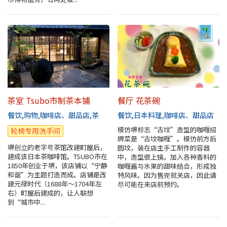
茶室 Tsubo市制茶本铺
餐厅 花茶碗
餐饮
购物
咖啡店、甜品店
茶
餐饮
日本料理
咖啡店、甜品店
模仿堺标志“古坟”造型的咖喱招
轮椅专用洗手间
牌菜是“古坟咖喱”。模仿前方后
堺创立的老字号茶馆改建町屋后，
圆坟，装在店主手工制作的容器
建成该日本茶咖啡馆。TSUBO市在
中，造型很上镜。加入各种香料的
1850年创业于堺，该店铺以“宁静
咖喱酱与水果的甜味结合，形成独
和谐”为主题打造而成。店铺是改
特风味。因为售完就关店，因此请
建元禄时代（1688年～1704年左
尽可能在来店前预约。
右）町屋后建成的，让人联想
到“城市中...