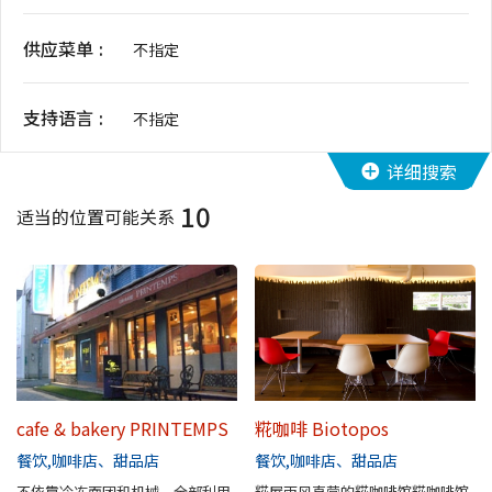
花期信息
供应菜单
不指定
购物
支持语言
不指定
运动设施
详细搜索
10
特辑
适当的位置可能关系
观光手册
堺导航
堺欢迎您！
cafe & bakery PRINTEMPS
糀咖啡 Biotopos
景点搜索
餐饮
咖啡店、甜品店
餐饮
咖啡店、甜品店
不依靠冷冻面团和机械，全部利用
糀屋雨风直营的糀咖啡馆糀咖啡馆