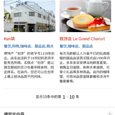
Kan袋
糕饼店 Le Grand Chariot
餐饮
购物
咖啡店、甜品店
糕点
餐饮
咖啡店、甜品店
堺特产“包饼”的老字号1329年创
每次光顾都让人兴奋不已的玩具箱
业。店名由活跃于16世纪的武将丰
般的甜品店该西式糕点店1990年开
臣秀吉所赐。名糕点“包饼”是以
业，多年来深受堺当地顾客喜爱。
豌豆磨成的豆沙包着年糕食用，因
销售生日蛋糕、新鲜水果蛋糕、可
此得名。在店内，您还可以在包饼
爱小礼品等多种商品。店内的咖啡
上撒上刨冰品尝不同风味。
馆，可悠闲品尝蛋糕套餐和浓汤午
餐套餐等。
1
10
显示10条中的第
-
条
堺观光向导