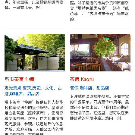
点、年轮蛋糕、以及砂锅焖饭等简
馆。除了精选的纸类杂货和原创杂
堺观光出租车
餐。一周有几天，您...
货“堺特色纸类杂货”，还有“纸
芭菲”、“古坟卡布奇诺”等丰富
的...
关于协会
关于协会
网站地图
堺市茶室 伸庵
茶房 Kaoru
观光景点
餐饮
历史、文化、古
餐饮
咖啡店、甜品店
迹
咖啡店、甜品店
专注绒布滴滤咖啡65年。还有丰富
的午餐菜单。开店至今65周年。虽
堺市茶室“伸庵”提供任何人都能
然还不是很出名，但我们衷心期待
轻松享受抹茶的呈茶服务。呈茶采
您光临品尝。在这里，您可以在安
用立礼茶席（座椅茶席），您可穿
静舒适的环境中度过悠闲一刻。
着便服前来。这里可作为您来堺市
观光旅游、参观古坟遗址后的休息
之所，欢迎光临。大仙公园内的堺
市博物馆旁，有两处被...