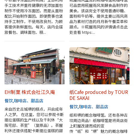
手工技术并重视健康的无添加面包
可品尝用糀屋雨风发酵食品制作的
地图查询
制作不使用冷冻面团，而是从面粉
美食。该店完全不使用普通砂糖、
配比开始制作面团。即便费事也坚
面粉和牛奶等，提供主要以雨风商
持手工制作，不使用改良剂，为顾
品为素材打造的月月新午餐菜单和
堺招待票
客提供新鲜面包。每天，店内会摆
甜点。※糀屋雨风的详情请点击此
放餐包、调味面包、糕...
处查看 https:...
实用信息介绍
观光问讯处
经典路线
至堺市的交通指南
EH制菓 株式会社江久庵
纸Cafe produced by TOUR
DE SAKAI
餐饮
咖啡店、甜品店
堺观光出租自行车
餐饮
咖啡店、甜品店
来自历史古城堺的糕点，开启成年
人之梦。 在这里，您可以参观卡斯
纸和堺的概念咖啡馆。还有各种古
提拉蛋糕的生产线以及千利休“大
坟周边商品！纸咖啡馆是将商店街
MOZUFURU出租自行车
阪宅邸、茶室”（复原品）。茶屋
上町屋改建而成的宣
利休还提供搭配卡斯提拉蛋糕的甜
传“纸”和“堺”魅力的概念咖啡