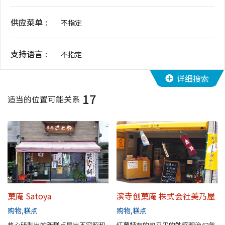
花期信息
供应菜单
不指定
购物
支持语言
不指定
运动设施
详细搜索
17
特辑
适当的位置可能关系
观光手册
堺导航
堺欢迎您！
菓庵 Satoya
滨寺创菓庵 株式会社美乃屋
景点搜索
购物
糕点
购物
糕点
热心研制出的新糕点层出不穷昭和
红薯特有的热乎乎的触感明治42年