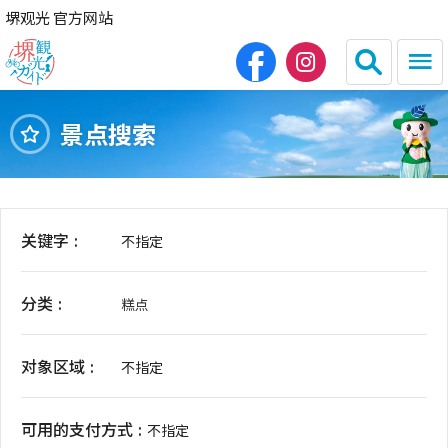
堺观光 官方网站
景点搜索
日本語
English
繁体中文
한국어
关键字
不指定
HOME
分类
糕点
观光景点
对象区域
餐饮
不指定
住宿
可用的支付方式
不指定