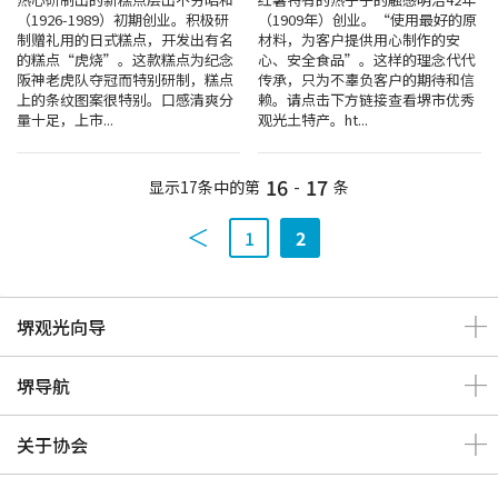
（1926-1989）初期创业。积极研
（1909年）创业。“使用最好的原
地图查询
制赠礼用的日式糕点，开发出有名
材料，为客户提供用心制作的安
的糕点“虎烧”。这款糕点为纪念
心、安全食品”。这样的理念代代
阪神老虎队夺冠而特别研制，糕点
传承，只为不辜负客户的期待和信
堺招待票
上的条纹图案很特别。口感清爽分
赖。请点击下方链接查看堺市优秀
量十足，上市...
观光土特产。ht...
实用信息介绍
16
17
显示17条中的第
-
条
观光问讯处
1
2
经典路线
堺观光向导
至堺市的交通指南
堺导航
堺观光出租自行车
关于协会
MOZUFURU出租自行车