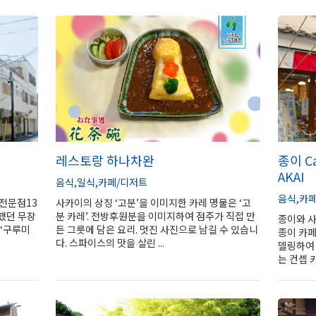
레스토랑 하나차완
종이 Ca
AKAI
음식
일식
카페/디저트
음식
카페
 전문점13
사카이의 상징 ‘고분’을 이미지한 카레 명물은 ‘고
약했던 무장
분 카레’. 전방후원분을 이미지하여 점주가 직접 만
종이와 사
 ‘구루미
든 그릇에 담은 요리. 멋진 사진으로 남길 수 있습니
종이 카페
다. 스파이스의 맛을 살린 ...
델링하여 
는 컨셉 카