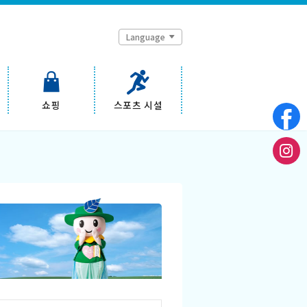
Language
쇼핑
스포츠 시설