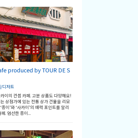
fe produced by TOUR DE S
/디저트
카이의 컨셉 카페. 고분 상품도 다양해요!
는 상점가에 있는 전통 상가 건물을 리모
‘종이’와 ‘사카이’의 매력 포인트를 알리
페. 엄선한 종이...