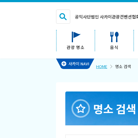
공익사단법인 사카이관광컨벤션협회
日本語
관광 명소
음식
简体中文
사카이 NAVI
HOME
명소 검색
HOME
관광 명소
명소 검색
음식
숙박