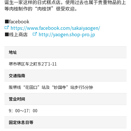
诞生一家这样的日式糕点店。使用过去也属于贵重物品的上
地图查询
等肉桂制作的“肉桂饼”很受欢迎。
■facebook
堺招待票
https://www.facebook.com/sakaiyaogen/
■线上商店
http://yaogen.shop-pro.jp
实用信息介绍
地址
观光问讯处
堺市堺区车之町东2丁1-11
经典路线
交通指南
至堺市的交通指南
阪堺线“花田口”站及“妙国寺”站步行5分钟
营业时间
堺观光出租自行车
9：00～17：00
MOZUFURU出租自行车
固定休息日等