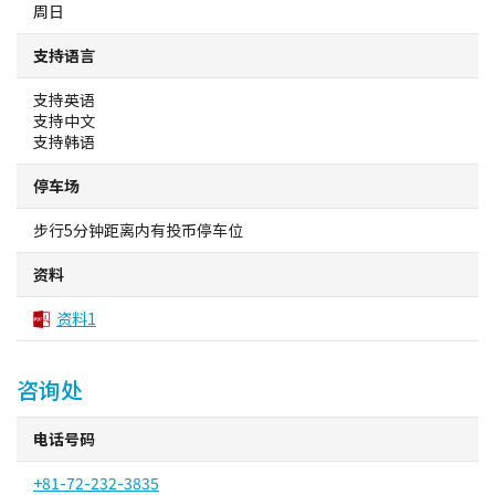
周日
堺观光出租车
支持语言
关于协会
支持英语
支持中文
关于协会
支持韩语
停车场
网站地图
步行5分钟距离内有投币停车位
资料
资料1
咨询处
电话号码
+81-72-232-3835