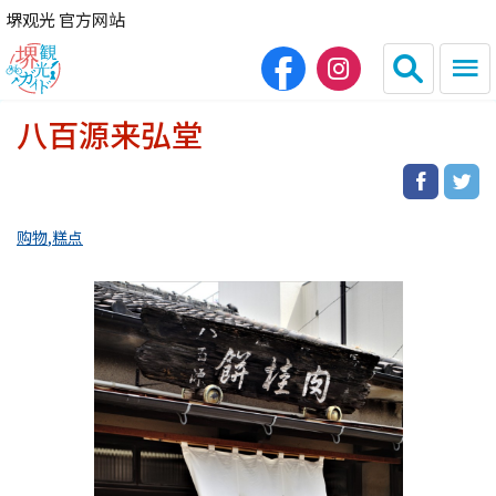
堺观光 官方网站
八百源来弘堂
日本語
English
繁体中文
한국어
购物
糕点
HOME
观光景点
餐饮
住宿