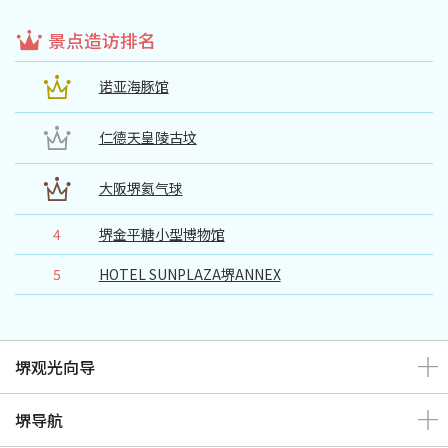
景点造访排名
诺亚海豚馆
仁德天皇陵古坟
大阪堺氦气球
4
堺金平糖小型博物馆
5
HOTEL SUNPLAZA堺ANNEX
堺观光向导
堺导航