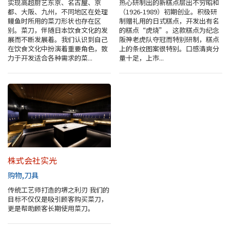
实现高超厨艺东京、名古屋、京
热心研制出的新糕点层出不穷昭和
都、大阪、九州，不同地区在处理
（1926-1989）初期创业。积极研
鳗鱼时所用的菜刀形状也存在区
制赠礼用的日式糕点，开发出有名
别。菜刀，伴随日本饮食文化的发
的糕点“虎烧”。这款糕点为纪念
展而不断发展着。我们认识到自己
阪神老虎队夺冠而特别研制，糕点
在饮食文化中扮演着重要角色，致
上的条纹图案很特别。口感清爽分
力于开发适合各种需求的菜...
量十足，上市...
株式会社实光
购物
刀具
传统工艺师打造的堺之利刃 我们的
目标不仅仅是吸引顾客购买菜刀，
更是帮助顾客长期使用菜刀。