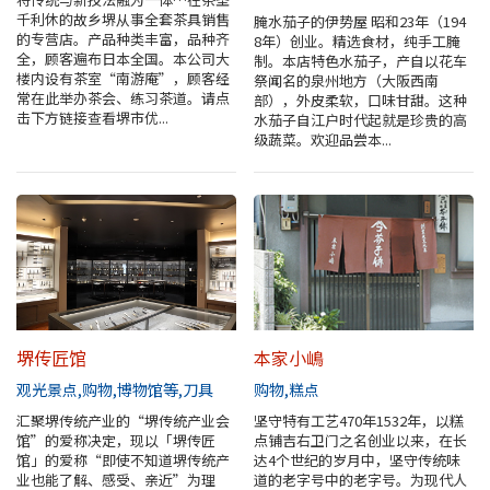
千利休的故乡堺从事全套茶具销售
腌水茄子的伊势屋 昭和23年（194
地图查询
的专营店。产品种类丰富，品种齐
8年）创业。精选食材，纯手工腌
全，顾客遍布日本全国。本公司大
制。本店特色水茄子，产自以花车
楼内设有茶室“南游庵”，顾客经
祭闻名的泉州地方（大阪西南
堺招待票
常在此举办茶会、练习茶道。请点
部），外皮柔软，口味甘甜。这种
击下方链接查看堺市优...
水茄子自江户时代起就是珍贵的高
级蔬菜。欢迎品尝本...
实用信息介绍
观光问讯处
经典路线
至堺市的交通指南
堺传匠馆
本家小嶋
堺观光出租自行车
观光景点
购物
博物馆等
刀具
购物
糕点
汇聚堺传统产业的“堺传统产业会
坚守特有工艺470年1532年，以糕
馆”的爱称决定，现以「堺传匠
点铺吉右卫门之名创业以来，在长
MOZUFURU出租自行车
馆」的爱称“即使不知道堺传统产
达4个世纪的岁月中，坚守传统味
业也能了解、感受、亲近”为理
道的老字号中的老字号。为现代人