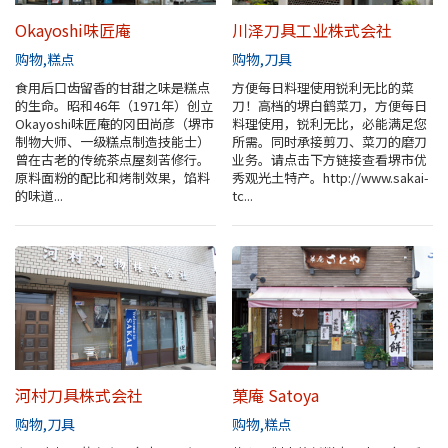
Okayoshi味匠庵
川泽刀具工业株式会社
购物
糕点
购物
刀具
食用后口齿留香的甘甜之味是糕点
方便每日料理使用锐利无比的菜
的生命。昭和46年（1971年）创立
刀！高档的堺白鹤菜刀，方便每日
Okayoshi味匠庵的冈田尚彦（堺市
料理使用，锐利无比，必能满足您
制物大师、一级糕点制造技能士）
所需。同时承接剪刀、菜刀的磨刀
曾在古老的传统茶点屋刻苦修行。
业务。请点击下方链接查看堺市优
原料面粉的配比和烤制效果，馅料
秀观光土特产。http://www.sakai-
的味道...
tc...
河村刀具株式会社
菓庵 Satoya
购物
刀具
购物
糕点