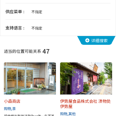
花期信息
供应菜单
不指定
购物
支持语言
不指定
运动设施
详细搜索
47
特辑
适当的位置可能关系
观光手册
堺导航
堺欢迎您！
小森商店
伊势屋食品株式会社 渍物处
伊势屋
景点搜索
购物
茶
购物
其他
将传统与新技法融为一体…在茶圣