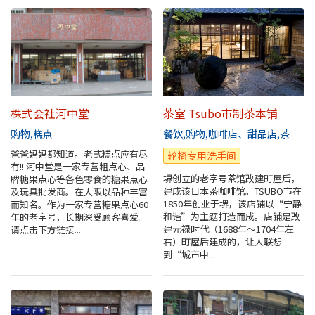
株式会社河中堂
茶室 Tsubo市制茶本铺
购物
糕点
餐饮
购物
咖啡店、甜品店
茶
爸爸妈妈都知道。老式糕点应有尽
轮椅专用洗手间
有!! 河中堂是一家专营粗点心、品
堺创立的老字号茶馆改建町屋后，
牌糖果点心等各色零食的糖果点心
建成该日本茶咖啡馆。TSUBO市在
及玩具批发商。在大阪以品种丰富
1850年创业于堺，该店铺以“宁静
而知名。作为一家专营糖果点心60
和谐”为主题打造而成。店铺是改
年的老字号，长期深受顾客喜爱。
建元禄时代（1688年～1704年左
请点击下方链接...
右）町屋后建成的，让人联想
到“城市中...