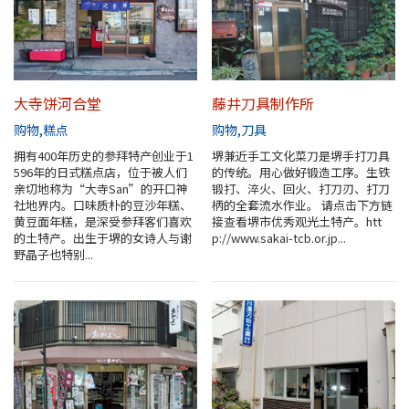
大寺饼河合堂
藤井刀具制作所
购物
糕点
购物
刀具
拥有400年历史的参拜特产创业于1
堺兼近手工文化菜刀是堺手打刀具
596年的日式糕点店，位于被人们
的传统。用心做好锻造工序。生铁
亲切地称为“大寺San”的开口神
锻打、淬火、回火、打刀刃、打刀
社地界内。口味质朴的豆沙年糕、
柄的全套流水作业。 请点击下方链
黄豆面年糕，是深受参拜客们喜欢
接查看堺市优秀观光土特产。htt
的土特产。出生于堺的女诗人与谢
p://www.sakai-tcb.or.jp...
野晶子也特别...