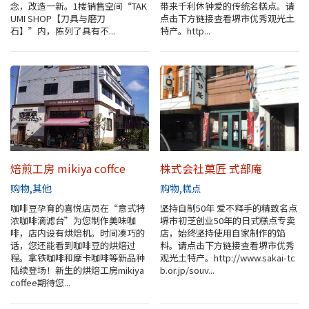
念，改造一新。1楼销售空间“TAK
带来千利休钟爱的传统名糕点。请
堺观光出租车
UMI SHOP【刀具与磨刀
点击下方链接查看堺市优秀观光土
石】”内，陈列了具有不...
特产。http...
关于协会
关于协会
网站地图
焙煎工房 mikiya coffce
株式会社菓匠 式部庵
购物
其他
购物
糕点
咖啡豆孕育的喜悦店员在“意式特
坚持自制50年 爱不释手的精致名点
浓咖啡滴滤台”为您制作美味咖
堺市初芝创业50年的日式糕点专卖
啡，店内设有烘焙机。时间凑巧的
店，始终坚持使用自家制作的馅
话，您还能看到咖啡豆的烘焙过
料。请点击下方链接查看堺市优秀
程。拿铁咖啡和摩卡咖啡等新品种
观光土特产。http://www.sakai-tc
陆续登场！新生的烘焙工房mikiya
b.or.jp/souv...
coffee期待您...