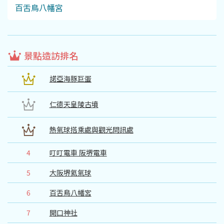
百舌鳥八幡宮
景點造訪排名
諾亞海豚巨蛋
仁德天皇陵古墳
熱氣球搭乘處與觀光問訊處
4
叮叮電車 阪堺電車
5
大阪堺氦氣球
6
百舌鳥八幡宮
7
開口神社