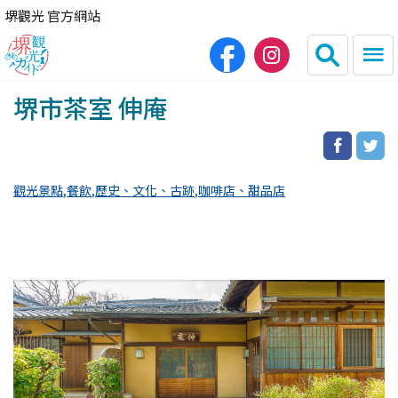
堺觀光 官方網站
堺市茶室 伸庵
日本語
English
简体中文
한국어
觀光景點
餐飲
歷史、文化、古跡
咖啡店、甜品店
HOME
觀光景點
餐飲
住宿