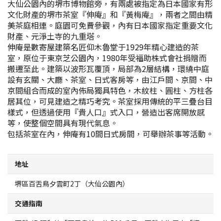
大仙公園內的堺市博物館旁，有兩處被指定為日本國家有形
地圖查詢
文化財產的堺市茶室『伸庵』和『黃梅庵』，兩者之間由精
美茶庭相連。庭園可免費參觀，內有日本國家指定重要文化
財產、元淨土寺的九重塔。
堺招待票
伸庵是數寄屋建築名匠仰木魯堂于1929年精心建造的茶
室，原位于東京芝公園內，1980年受福助株式會社捐贈而
實用資訊介紹
搬遷至此。建築以波形瓦覆頂，局部為2層結構，環繞中庭
設有玄關、大廳、茶室、日式客房等，由江戶間、京間、中
京間組合而成的室內佈局獨具特色，木紋柱、圓柱、方柱各
觀光問訊處
居其位，可見建造之精巧考究。茶室採用傳統的平三疊台目
樣式，但透過使用『貴人口』式入口，營造出客席開放感
經典路線
等，使整個空間具有現代氣息。
包括茶室在內，伸庵有10間日式房間，可舉辦茶事等活動。
至堺市的交通指南
地址
堺觀光出租自行車
堺區百舌鳥夕雲町2丁（大仙公園內）
MOZUFURU出租自行車
交通指南