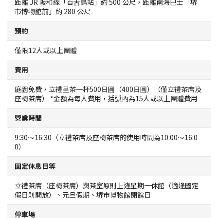
距離 JR 阪和線「百舌鳥站」約 500 公尺，距離南海巴士「堺
堺觀光計程車
市博物館前」約 280 公尺
預約
關於協會
僅限12人或以上團體
關於協會
費用
網站地圖
庭園免費，立禮呈茶一杯500日圓（400日圓）（僅立禮茶席及
座椅茶席） *金額為每人費用，括弧內為15人或以上團體費用
營業時間
9:30～16:30（立禮茶席及座椅茶席的使用時間為10:00～16:0
0）
固定休息日等
立禮茶席（座椅茶席）與茶室原則上逢星期一休館（適逢國定
假日則開放）、元旦假期、堺市博物館閉館日
停車場