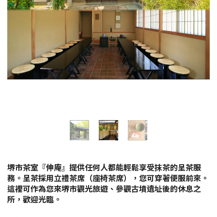
花期資訊
購物
運動設施
特輯
觀光手冊
堺導航
堺市茶室『伸庵』提供任何人都能輕鬆享受抹茶的呈茶服
堺歡迎您！
務。呈茶採用立禮茶席（座椅茶席），您可穿著便服前來。
這裡可作為您來堺市觀光旅遊、參觀古墳遺址後的休息之
所，歡迎光臨。
景點搜尋