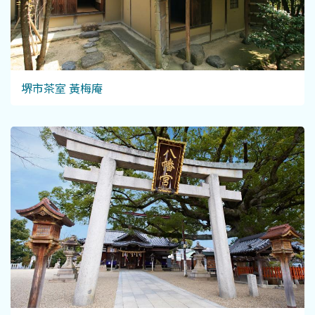
堺市茶室 黃梅庵