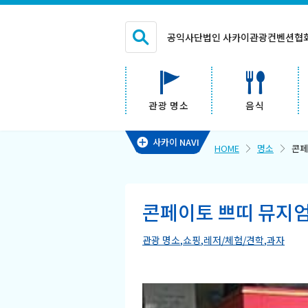
공익사단법인 사카이관광컨벤션협회
日本語
관광 명소
음식
简体中文
사카이 NAVI
HOME
명소
콘페
HOME
콘페이토 쁘띠 뮤지
관광 명소
관광 명소
쇼핑
레저/체험/견학
과자
음식
숙박