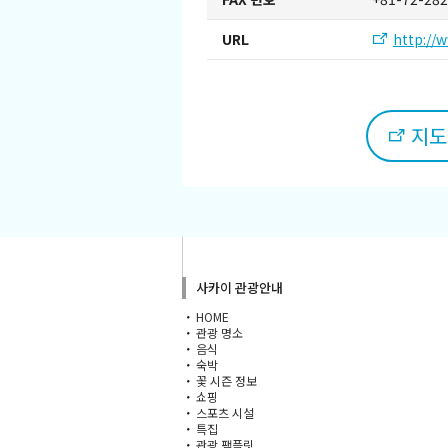
URL
http://
지도 
사카이 관광안내
HOME
관광 명소
음식
숙박
꽃 시즌 정보
쇼핑
스포츠 시설
특집
관광 팸플릿