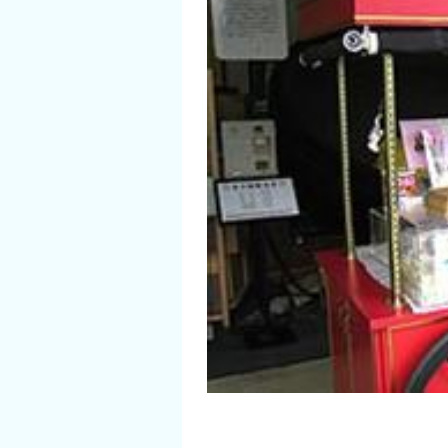
꽃 시즌 정보
쇼핑
스포츠 시설
특집
관광 팸플릿
사카이 NAVI
사카이에 오신 것을 환영합니다!
명소 검색