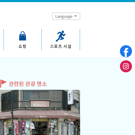
Language
쇼핑
스포츠 시설
관련된 관광 명소