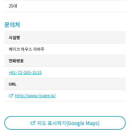
사카이 관광 택시
25대
협회 소개
문의처
협회 소개
시설명
케이크 하우스 리바주
사이트 맵
전화번호
+81-72-265-3115
URL
http://www.rivage.jp/
지도 표시하기(Google Maps)