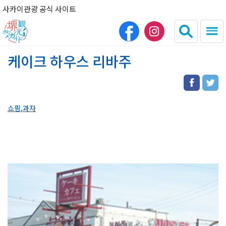
사카이관광 공식 사이트
케이크 하우스 리바주
日本語
English
简体中文
繁体中文
쇼핑
과자
HOME
관광 명소
음식
숙박