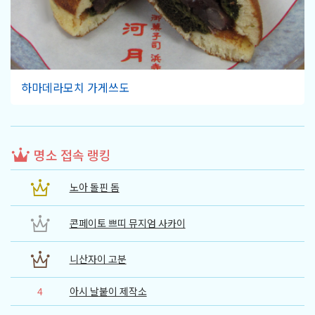
하마데라모치 가게쓰도
명소 접속 랭킹
노아 돌핀 돔
콘페이토 쁘띠 뮤지엄 사카이
니산자이 고분
4
아시 날붙이 제작소