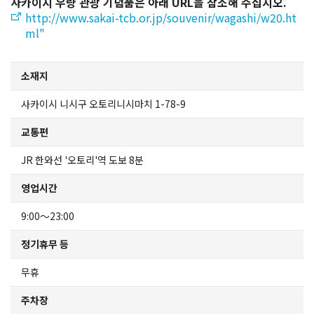
사카이시 우량 관광 기념품은 아래 URL을 참조해 주십시오.
지도에서 찾기
http://www.sakai-tcb.or.jp/souvenir/wagashi/w20.ht
ml"
사카이 환영 티켓
소재지
유익한 정보
사카이시 니시구 오토리니시마치 1-78-9
관광 안내소
교통편
JR 한와선 '오토리'역 도보 8분
모델 코스
영업시간
사카이로 오시는 길
9:00～23:00
정기휴무 등
사카이 관광 대여 자전거
무휴
모즈후루 대여 자전거
주차장