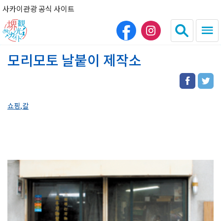
사카이관광 공식 사이트
모리모토 날붙이 제작소
日本語
English
简体中文
繁体中文
쇼핑
칼
HOME
관광 명소
음식
숙박