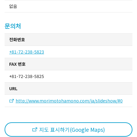
사카이 관광 택시
없음
협회 소개
문의처
협회 소개
전화번호
+81-72-238-5823
사이트 맵
FAX 번호
+81-72-238-5825
URL
http://www.morimotohamono.com/ja/slideshow/#0
지도 표시하기(Google Maps)