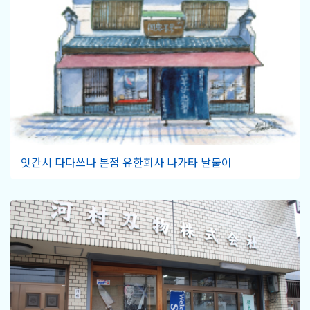
잇칸시 다다쓰나 본점 유한회사 나가타 날붙이