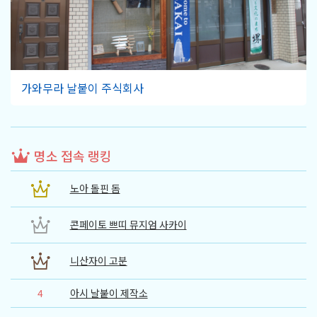
가와무라 날붙이 주식회사
명소 접속 랭킹
노아 돌핀 돔
콘페이토 쁘띠 뮤지엄 사카이
니산자이 고분
4
아시 날붙이 제작소