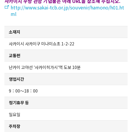
사카이시 우량 관광 기념품은 아래 URL을 참조해 주십시오.
지도에서 찾기
http://www.sakai-tcb.or.jp/souvenir/hamono/h01.ht
ml
사카이 환영 티켓
소재지
유익한 정보
사카이시 사카이구 미나미쇼초 1-2-22
관광 안내소
교통편
난카이 고야선 '사카이히가시'역 도보 10분
모델 코스
영업시간
사카이로 오시는 길
9：00～18：00
정기휴무 등
사카이 관광 대여 자전거
일요일
모즈후루 대여 자전거
주차장