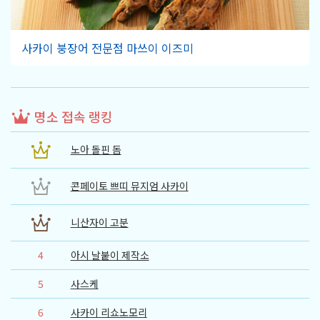
사카이 붕장어 전문점 마쓰이 이즈미
명소 접속 랭킹
노아 돌핀 돔
콘페이토 쁘띠 뮤지엄 사카이
니산자이 고분
4
아시 날붙이 제작소
5
사스케
6
사카이 리쇼노모리