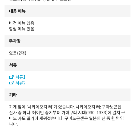
사카이 관광 택시
대응 메뉴
협회 소개
비건 메뉴 있음
할랄 메뉴 있음
협회 소개
주차장
있음(2대)
사이트 맵
서류
서류1
서류2
기타
가게 앞에 '사카이오지 터'가 있습니다. 사카이오지 터: 구마노곤겐
신사 중 하나. 헤이안 중기부터 가마쿠라 시대(930-1333)에 걸쳐 구
마노 가도 길가에 세워졌습니다. 구마노곤겐은 일본의 신 중 한 명입
니다.