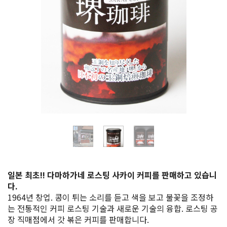
꽃 시즌 정보
쇼핑
스포츠 시설
특집
관광 팸플릿
사카이 NAVI
일본 최초!! 다마하가네 로스팅 사카이 커피를 판매하고 있습니
사카이에 오신 것을 환영합니다!
다.
1964년 창업. 콩이 튀는 소리를 듣고 색을 보고 불꽃을 조정하
는 전통적인 커피 로스팅 기술과 새로운 기술의 융합. 로스팅 공
명소 검색
장 직매점에서 갓 볶은 커피를 판매합니다.