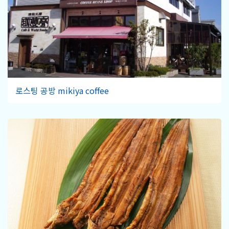
로스팅 공방 mikiya coffee