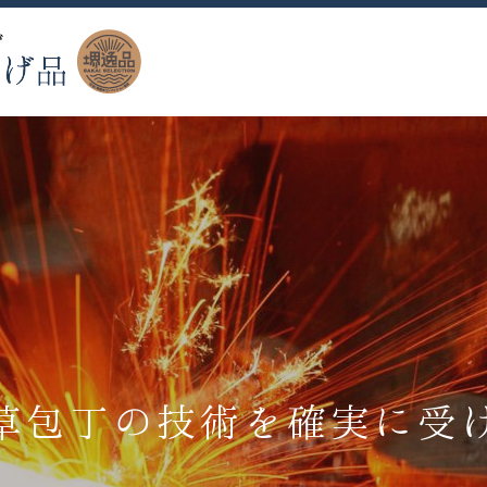
草包丁の技術を
注染などを
伝統とともに
で初めて
この地で作られ
はじめとした
磨きをかけて
確実に受
匠