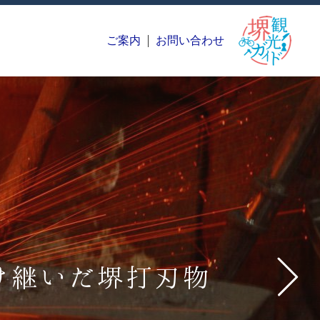
ご案内
お問い合わせ
た線香
きた和菓子
け継いだ堺打刃物
の技が光る逸品