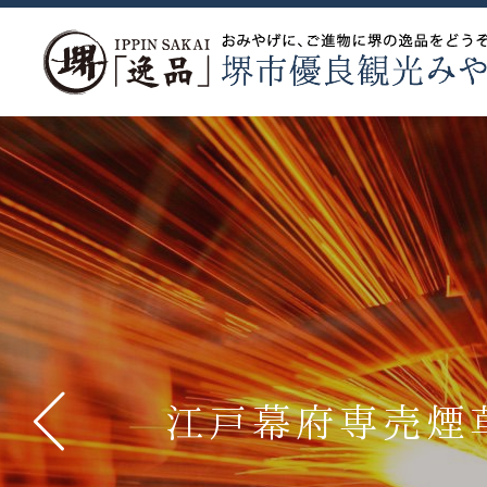
江戸幕府専売煙
昆布・お茶・
茶の湯の
日本