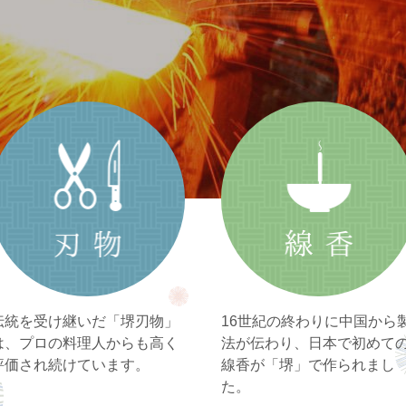
伝統を受け継いだ「堺刃物」
16世紀の終わりに中国から
は、
プロの料理人からも高く
法が伝わり、
日本で初めて
評価され続けています。
線香が「堺」で作られまし
た。