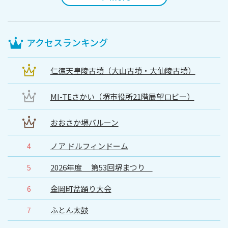
アクセスランキング
仁徳天皇陵古墳（大山古墳・大仙陵古墳）
MI-TEさかい（堺市役所21階展望ロビー）
おおさか堺バルーン
ノア ドルフィンドーム
4
2026年度 第53回堺まつり
5
金岡町盆踊り大会
6
ふとん太鼓
7