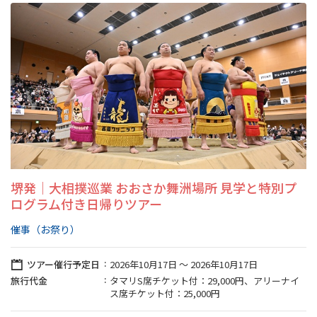
旅行業約款及びご旅行条件書について
リンク集
for Business
堺発｜大相撲巡業 おおさか舞洲場所 見学と特別プ
ログラム付き日帰りツアー
催事（お祭り）
ツアー催行予定日
2026年10月17日 〜 2026年10月17日
旅行代金
タマリS席チケット付：29,000円、アリーナイ
ス席チケット付：25,000円