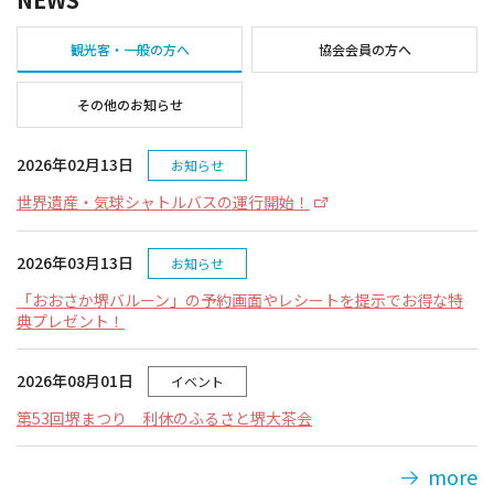
イベント情報
観光客・一般の方へ
協会会員の方へ
ショッピング・お土産
その他のお知らせ
サイクリングさかい
2026年02月13日
お知らせ
世界遺産・気球シャトルバスの運行開始！
堺観光レンタサイクル
2026年03月13日
お知らせ
モデルコース
「おおさか堺バルーン」の予約画面やレシートを提示でお得な特
典プレゼント！
体験プラン・ツアー
2026年08月01日
イベント
特集
第53回堺まつり 利休のふるさと堺大茶会
開花情報
more