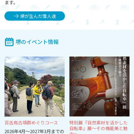
ます。
堺が生んだ偉人達
堺のイベント情報
百舌鳥古墳群めぐりコース
特別展『自然素材を活かした
自転車』展～その機能美と魅
2026年4月～2027年3月までの
力～