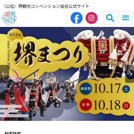
（公社）堺観光コンベンション協会公式サイト
English
简体中文
繁体中文
한국어
HOME（観光サイト）
観光スポット
グルメ
宿泊
NEWS