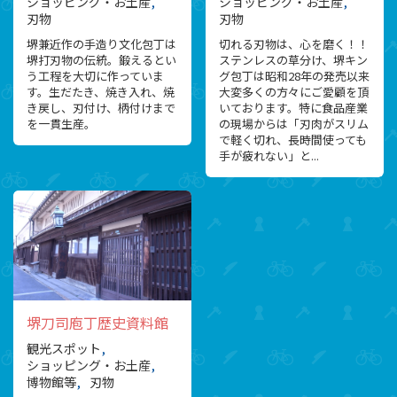
ショッピング・お土産
ショッピング・お土産
刃物
刃物
堺兼近作の手造り文化包丁は
切れる刃物は、心を磨く！！
堺打刃物の伝統。鍛えるとい
ステンレスの草分け、堺キン
う工程を大切に作っていま
グ包丁は昭和28年の発売以来
す。生だたき、焼き入れ、焼
大変多くの方々にご愛顧を頂
き戻し、刃付け、柄付けまで
いております。特に食品産業
を一貫生産。
の現場からは「刃肉がスリム
で軽く切れ、長時間使っても
手が疲れない」と...
堺刀司庖丁歴史資料館
観光スポット
ショッピング・お土産
博物館等
刃物