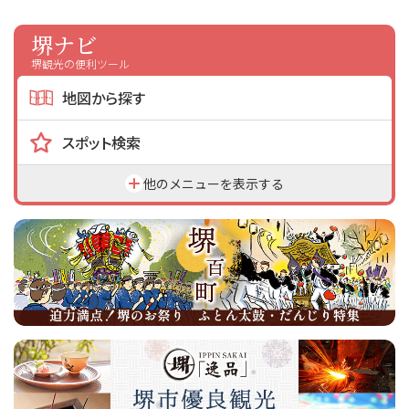
スポーツ施設
堺ナビ
堺観光の
便利ツール
NEWS
地図から探す
お問い合わせ
スポット検索
堺ナビ
他のメニューを表示する
ようこそ堺へ！
地図から探す
スポット検索
観光案内所