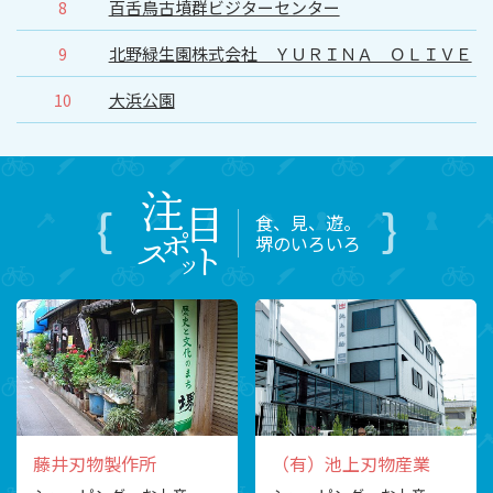
百舌鳥古墳群ビジターセンター
8
北野緑生園株式会社 ＹＵＲＩＮＡ ＯＬＩＶＥ
9
大浜公園
10
食、見、遊。
堺のいろいろ
藤井刃物製作所
（有）池上刃物産業