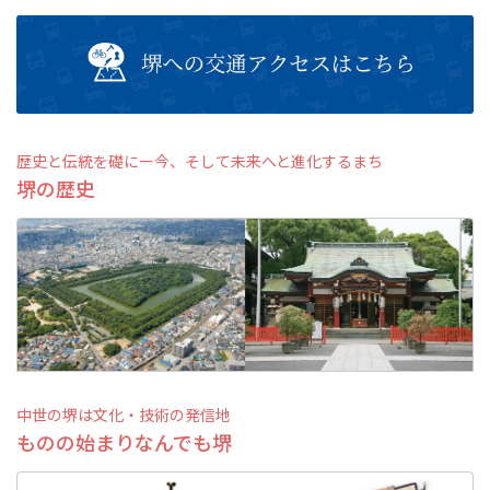
イベント情報
ショッピング・お土産
サイクリングさかい
歴史と伝統を礎にー今、そして未来へと進化するまち
堺の歴史
堺観光レンタサイクル
モデルコース
体験プラン・ツアー
特集
中世の堺は文化・技術の発信地
ものの始まりなんでも堺
開花情報