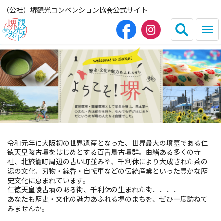
（公社）堺観光コンベンション協会公式サイト
English
简体中文
繁体中文
한국어
HOME（観光サイト）
令和元年に大阪初の世界遺産となった、世界最大の墳墓である仁
徳天皇陵古墳をはじめとする百舌鳥古墳群。由緒ある多くの寺
観光スポット
社、北旅籠町周辺の古い町並みや、千利休により大成された茶の
湯の文化、刃物・線香・自転車などの伝統産業といった豊かな歴
史文化に恵まれています。
グルメ
仁徳天皇陵古墳のある街、千利休の生まれた街．．．．
あなたも歴史・文化の魅力あふれる堺のまちを、ぜひ一度訪ねて
みませんか。
宿泊