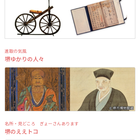
スポーツ施設
NEWS
お問い合わせ
進取の気風
堺ゆかりの人々
堺ナビ
ようこそ堺へ！
地図から探す
スポット検索
名所・見どころ ぎょーさんあります
観光案内所
堺のええトコ