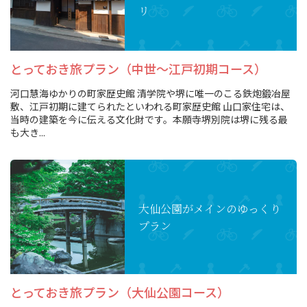
リ
とっておき旅プラン（中世～江戸初期コース）
河口慧海ゆかりの町家歴史館 清学院や堺に唯一のこる鉄炮鍛冶屋
敷、江戸初期に建てられたといわれる町家歴史館 山口家住宅は、
当時の建築を今に伝える文化財です。本願寺堺別院は堺に残る最
も大き...
大仙公園がメインの
ゆっくり
プラン
とっておき旅プラン（大仙公園コース）