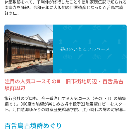
休屋敷跡をへて、千利休が修行したことや徳川家康伝説で知られる
旅行業約款及びご旅行条件書について
南宗寺を拝観。令和元年に大阪初の世界遺産となった百舌鳥古墳
群の仁...
リンク集
for Business
堺のいいとこ
フルコース
注目の人気コースそのⅢ 旧市街地周辺・百舌鳥古
墳群周辺
旅行会社のプロも、今一番注目する人気コース（そのⅠ・Ⅱ）の総集
編です。360度の眺望が楽しめる堺市役所21階展望ロビーをスター
ト。河口慧海ゆかりの町家歴史館清学院、江戸時代の堺の町家暮...
百舌鳥古墳群めぐり