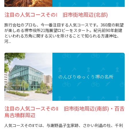
観光パンフレット
注目の人気コースそのⅠ 旧市街地周辺(北部)
堺おもてなしチケット
旅行会社のプロも、今一番注目する人気コースです。360度の眺望
が楽しめる堺市役所21階展望ロビーをスタート。紀元前90年創建
お役立ち情報紹介
といわれる方角に関する災いを除けることで知られる方違神社、
河...
堺観光タクシー
交通・アクセス
のんびりゆっくり
堺の名所
堺観光コンベンション協会について
協会について
注目の人気コースそのⅡ 旧市街地周辺(南部)・百舌
鳥古墳群周辺
協会からのお知らせ
人気コースそのⅡでは、与謝野晶子生家跡、さかい利晶の杜、千利