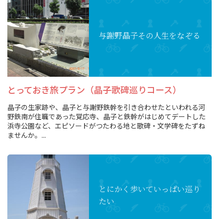
与謝野晶子
その人生をなぞる
とっておき旅プラン（晶子歌碑巡りコース）
晶子の生家跡や、晶子と与謝野鉄幹を引き合わせたといわれる河
野鉄南が住職であった覚応寺、晶子と鉄幹がはじめてデートした
浜寺公園など、エピソードがつたわる地と歌碑・文学碑をたずね
ませんか。...
とにかく歩いて
いっぱい巡り
たい