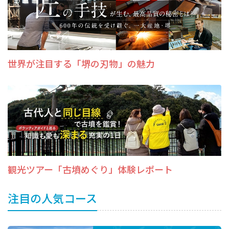
イベント情報
ショッピング・お土産
世界が注目する「堺の刃物」の魅力
サイクリングさかい
堺観光レンタサイクル
モデルコース
体験プラン・ツアー
観光ツアー「古墳めぐり」体験レポート
特集
注目の人気コース
開花情報