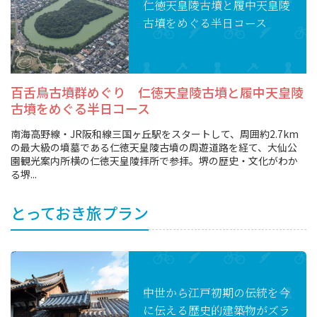
仁徳天皇陵古墳と
履中天皇陵
古墳を
めぐる半日コース
百舌鳥古墳群めぐり 仁徳天皇陵古墳と履中天皇陵
古墳をめぐる半日コース
南海高野線・JR阪和線三国ヶ丘駅をスタートして、周囲約2.7km
の最大級の墳墓である仁徳天皇陵古墳の周遊道路を経て、大仙公
園観光案内所横の仁徳天皇陵拝所で参拝。堺の歴史・文化がわか
る堺...
とっておき旅プラン
中世から江戸初期の
伝統を今
に伝える
歴史的建築物がズラ