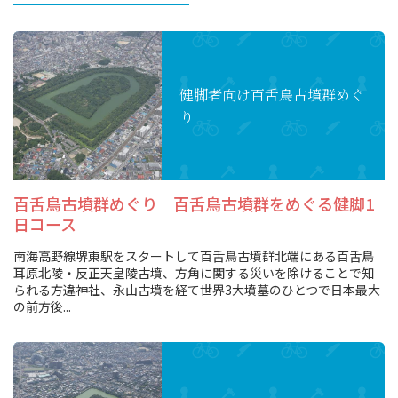
健脚者向け
百舌鳥古墳群めぐ
り
百舌鳥古墳群めぐり 百舌鳥古墳群をめぐる健脚1
日コース
南海高野線堺東駅をスタートして百舌鳥古墳群北端にある百舌鳥
耳原北陵・反正天皇陵古墳、方角に関する災いを除けることで知
られる方違神社、永山古墳を経て世界3大墳墓のひとつで日本最大
の前方後...