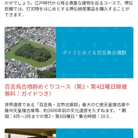
かがでしょう。江戸時代から残る貴重な建物を巡るコースで、堺伝
匠館では、打刃物をはじめとする堺伝統産業品を購入することが
できます...
ガイドとめぐる
百舌鳥古墳群
百舌鳥古墳群めぐりコース（第2・第4日曜日開催
無料：ガイドつき）
世界遺産である「百舌鳥・古市古墳群」最大の仁徳天皇陵古墳や
履中天皇陵古墳等、約1600年前の文化遺産をたずねます。 * 期
間：4月～3月までの第2・第4日曜日 * 集合時間：10:3...