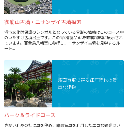
御廟山古墳・ニサンザイ古墳探索
堺市文化財保護のシンボルとなっている冑形の埴輪はこのコース中
のいたすけ古墳出土です。この冑(複製品)は堺市博物館に展示され
ています。百舌鳥八幡宮に参拝し、ニサンザイ古墳を見学するル
ート...
路面電車で巡る
江戸時代の貴
重な建物
パーク＆ライドコース
さかい利晶の杜に車を停め、路面電車を利用したエコな観光はい