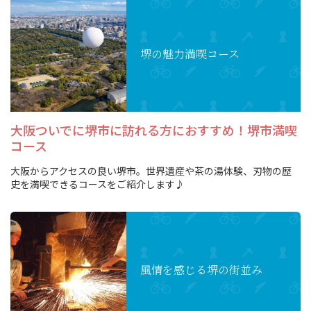
スポーツ施設
堺の魅力
満喫コース
NEWS
お問い合わせ
大阪ついでに堺市に訪れる方におすすめ！堺市満喫
堺ナビ
コース
ようこそ堺へ！
大阪からアクセスの良い堺市。世界遺産や茶の湯体験、刃物の歴
史を満喫できるコースをご紹介します♪
地図から探す
スポット検索
風情を感じる
堺の街並み
観光案内所