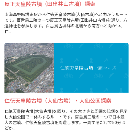
反正天皇陵古墳（田出井山古墳）探索
南海高野線堺東駅から仁徳天皇陵古墳(大仙古墳)へと向かうルート
です。百舌鳥三陵の一つ反正天皇陵古墳(田出井山古墳)を通り、方
違神社を参拝します。百舌鳥古墳群の北端から南方へと向かい、
仁...
仁徳天皇陵古墳
一周コース
仁徳天皇陵古墳（大仙古墳）・大仙公園探索
仁徳天皇陵古墳(大仙古墳)を回り、その大きさと周囲の陪塚を見学
し大仙公園で一休みするルートです。百舌鳥三陵の一つで日本最
大の古墳、仁徳天皇陵古墳を周遊します。一周するだけで50分ほ
どか...