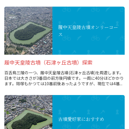
履中天皇陵古墳
オンリーコー
ス
履中天皇陵古墳（石津ヶ丘古墳）探索
百舌鳥三陵の一つ、履中天皇陵古墳(石津ヶ丘古墳)を周遊します。
日本では大きさが3番目の前方後円墳です。一周に40分ほどかかり
ます。陪塚もかつては10基前後あったようですが、現在では4基...
古墳愛好家におすすめ