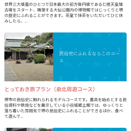
世界三大墳墓のひとつで日本最大の前方後円墳である仁徳天皇陵
古墳をスタート、隣接する大仙公園内の博物館ではじっくりと堺
の歴史にふれることができます。茶室で抹茶をいただいてひと休
みしたら、...
民俗史にふれるなら
このコー
ス
とっておき旅プラン（泉北周遊コース）
堺市の民俗史に触れられるモデルコースです。農具を始めとする民
俗資料や鉄炮などを展示している小谷城郷土館では、ゆっくりと
落ち着いた雰囲気で堺の民俗史にふれることができるほか、食べ
て遊んで...