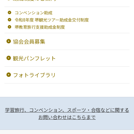
ようこそ堺へ！
コンベンション助成
令和8年度 堺観光ツアー助成金交付制度
地図から探す
堺教育旅行支援助成金制度
スポット検索
協会会員募集
観光案内所
観光パンフレット
観光パンフレット
フォトライブラリ
堺おもてなしチケット
お役立ち情報紹介
学習旅行、コンベンション、スポーツ・合宿などに関する
お問い合わせはこちらまで
堺観光タクシー