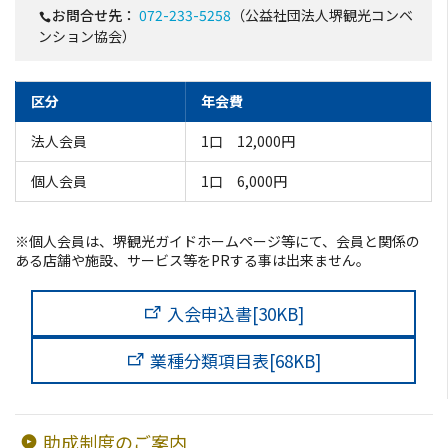
お問合せ先：
072-233-5258
（公益社団法人堺観光コンベ
団体向け食事・お弁当
ンション協会）
助成制度のご案内
区分
年会費
お知らせ
法人会員
1口 12,000円
個人会員
1口 6,000円
協会会員募集
※個人会員は、堺観光ガイドホームページ等にて、会員と関係の
フォトライブラリ
ある店舗や施設、サービス等をPRする事は出来ません。
観光パンフレット
入会申込書
[30KB]
業種分類項目表
[68KB]
お問い合わせ
堺ナビ
助成制度のご案内