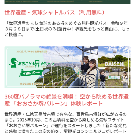
スポーツ施設
世界遺産・気球シャトルバス（利用無料）
「世界遺産のまち 気球のある堺をめぐる無料観光バス」令和９年
NEWS
３月２８日まで(土日祝のみ)運行中！堺観光をもっと自由に、もっ
と快適に。
お問い合わせ
堺ナビ
ようこそ堺へ！
地図から探す
360度パノラマの絶景を満喫！ 空から眺める世界遺
産 「おおさか堺バルーン」体験レポート
スポット検索
世界遺産・仁徳天皇陵古墳で有名な、百舌鳥古墳群が広がる堺の
まち。2025年10月、この古墳群を空から楽しめる気球フライト
観光案内所
「おおさか堺バルーン」が運行をスタートしました！新たな発見
と感動に満ちたこの空の旅を、堺観光コンシェルジュがレポート