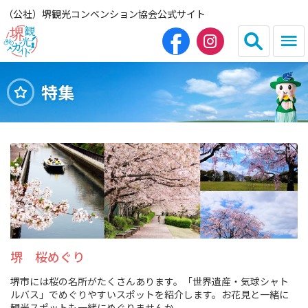
（公社）堺観光コンベンション協会公式サイト
特集
English
简体中文
繁体中文
한국어
HOME（観光サイト）
観光スポット
グルメ
堺 桜めぐり
堺市には桜の名所がたくさんあります。「世界遺産・気球シャト
宿泊
ルバス」でめぐりやすいスポットを紹介します。お花見と一緒に
観光スポットも一緒にめぐりませんか。