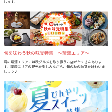
します。
観光パンフレット
堺おもてなしチケット
お役立ち情報紹介
堺観光タクシー
旬を味わう秋の味覚特集 ～環濠エリア～
交通・アクセス
堺の環濠エリアには秋グルメを取り扱うお店がたくさんありま
す。環濠エリアの観光を楽しみながら、旬の秋の味覚を味わいま
しょう♪
堺観光コンベンション協会について
協会について
協会からのお知らせ