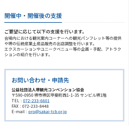
ようこそ堺へ！
開催中・開催後の支援
地図から探す
ご要望に応じて以下の支援を行います。
会場内における観光案内コーナーへの観光パンフレット等の提供
スポット検索
や堺の伝統産業土産品販売の出店調整を行います。
エクスカーションやユニークベニュー等の企画・手配、アトラク
観光案内所
ションの紹介を行います。
観光パンフレット
お問い合わせ・申請先
堺おもてなしチケット
公益社団法人堺観光コンベンション協会
〒590-0950 堺市堺区甲斐町西1-1-35 サンビル堺1階
TEL
072-233-6601
お役立ち情報紹介
FAX
072-233-8448
E-mail
pro@sakai-tcb.or.jp
堺観光タクシー