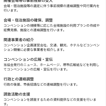
開催会場等の事前視察の受入
会場・宿泊施設等の選定に伴う事前視察の連絡調整や同行案内を
団体向け食事・お弁当
行います。
会場・宿泊施設の確保、調整
助成制度のご案内
コンベンションの規模等に応じた会場施設の利用プランの作成や
経費見積、施設との連絡調整を行います。
お知らせ
関連事業者の紹介
コンベンション企画運営会社、交通、観光、ホテルなどコンベン
協会会員募集
ション開催に必要な事業者を紹介します。
コンベンションの広報・宣伝
フォトライブラリ
当協会発行のニュース、ホームページ、堺市広報紙などを利用し
てコンベンションの広報・宣伝を行います。
観光パンフレット
行政との連絡調整
行政の後援、市長招請などの連絡調整を行います。
お問い合わせ
誘致活動の支援
堺ナビ
コンベンションを誘致するための資料提供などの支援を行いま
す。