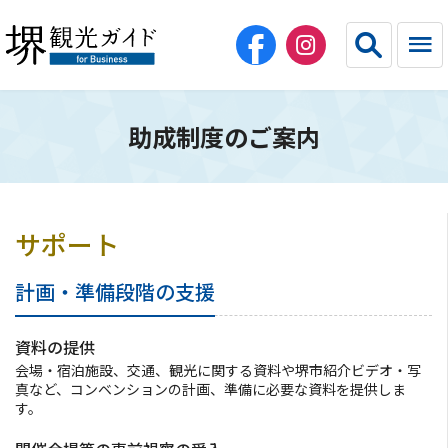
助成制度のご案内
English
简体中文
繁体中文
한국어
サポート
HOME（法人・教育・エージェント）
計画・準備段階の支援
団体旅行
資料の提供
コンベンション・スポーツ
会場・宿泊施設、交通、観光に関する資料や堺市紹介ビデオ・写
真など、コンベンションの計画、準備に必要な資料を提供しま
す。
宿泊施設