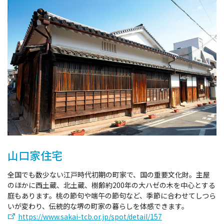
山口家住宅
全国でも数少ない
江戸時代初期
の町家で、国の重要文化財。主屋
のほかに西土蔵、北土蔵、樹齢約200年の大ハゼの木を中心とする
庭もあります。桃の節句や端午の節句など、季節に合わせてしつら
いが変わり、伝統的な堺の町家の暮らしを体感できます。
https://www.sakai-tcb.or.jp/spot/detail/157