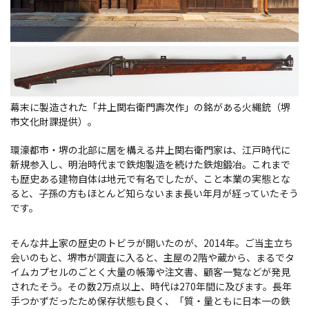
観光パンフレット
堺おもてなしチケット
お役立ち情報紹介
幕末に製造された「井上関右衛門壽次作」の銘がある火縄銃（堺
市文化財課提供）。
堺観光タクシー
環濠都市・堺の北部に居を構える井上関右衛門家は、江戸時代に
交通・アクセス
新規参入し、明治時代まで鉄炮製造を続けた鉄炮鍛冶。これまで
も歴史ある建物自体は地元で有名でしたが、こと本業の実態とな
ると、子孫の方もほとんど知らないまま長い年月が経っていたそう
堺観光コンベンション協会について
です。
協会について
そんな井上家の歴史のトビラが開いたのが、2014年。ご当主立ち
会いのもと、堺市が調査に入ると、主屋の2階や蔵から、まるでタ
イムカプセルのごとく大量の帳簿や注文書、顧客一覧などが発見
協会からのお知らせ
されたそう。その数2万点以上、時代は270年間に及びます。長年
手つかずだったため保存状態も良く、「質・量ともに日本一の鉄