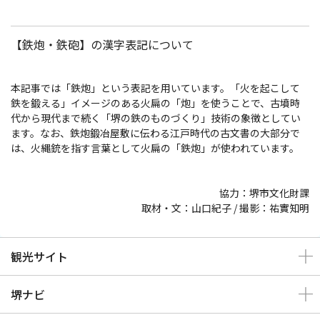
【鉄炮・鉄砲】の漢字表記について
本記事では「鉄炮」という表記を用いています。「火を起こして
鉄を鍛える」イメージのある火扁の「炮」を使うことで、古墳時
代から現代まで続く「堺の鉄のものづくり」技術の象徴としてい
ます。なお、鉄炮鍛冶屋敷に伝わる江戸時代の古文書の大部分で
は、火縄銃を指す言葉として火扁の「鉄炮」が使われています。
協力：堺市文化財課
取材・文：山口紀子 / 撮影：祐實知明
観光サイト
堺ナビ