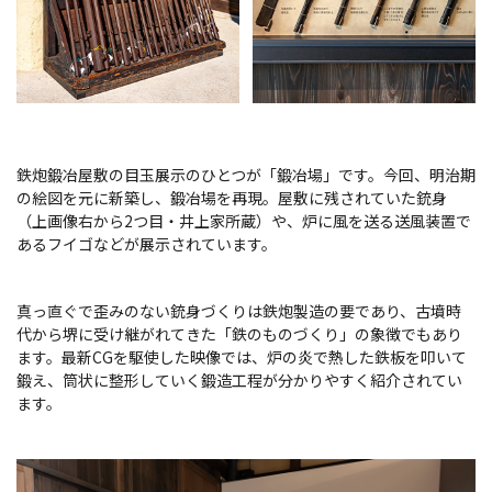
鉄炮鍛冶屋敷の目玉展示のひとつが「鍛冶場」です。今回、明治期
の絵図を元に新築し、鍛冶場を再現。屋敷に残されていた銃身
（上画像右から2つ目・井上家所蔵）や、炉に風を送る送風装置で
あるフイゴなどが展示されています。
真っ直ぐで歪みのない銃身づくりは鉄炮製造の要であり、古墳時
代から堺に受け継がれてきた「鉄のものづくり」の象徴でもあり
ます。最新CGを駆使した映像では、炉の炎で熱した鉄板を叩いて
鍛え、筒状に整形していく鍛造工程が分かりやすく紹介されてい
ます。