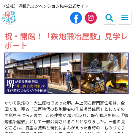
（公社）堺観光コンベンション協会公式サイト
祝・開館！「鉄炮鍛冶屋敷」見学レ
English
简体中文
ポート
繁体中文
한국어
HOME（観光サイト）
観光スポット
かつて鉄炮の一大生産地であった堺。井上関右衛門家住宅は、全
グルメ
国で唯一残る「江戸時代の鉄炮鍛冶の作業場兼住居」としてその
面影を今に伝えます。この建物が2024年3月、保存修理を終え『鉄
炮鍛冶屋敷』として一般公開されることとなりました。一番の見
宿泊
どころは、貴重な資料と現代によみがえった当時の「ものづくり