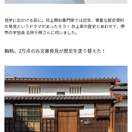
スポーツ施設
見学に出かける前に。井上関右衛門家では近年、貴重な歴史資料
NEWS
の発見というドラマがあったそう！ 井上家の歴史とあわせて、堺
市の学芸員 北林千明さんに伺いました。
お問い合わせ
胸熱。2万点の古文書発見が歴史を塗り替えた！
堺ナビ
ようこそ堺へ！
地図から探す
スポット検索
観光案内所