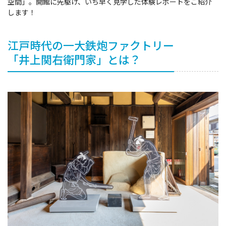
空間」。開館に先駆け、いち早く見学した体験レポートをご紹介
します！
イベント情報
江戸時代の一大鉄炮ファクトリー
ショッピング・お土産
「井上関右衛門家」とは？
サイクリングさかい
堺観光レンタサイクル
モデルコース
体験プラン・ツアー
特集
開花情報