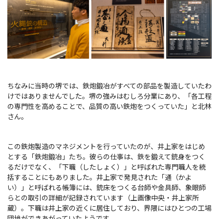
ちなみに当時の堺では、鉄炮鍛冶がすべての部品を製造していたわ
けではありませんでした。堺の強みはむしろ分業にあり、「各工程
の専門性を高めることで、
品質の高い鉄炮をつくっていた」と北林
さん。
この鉄炮製造のマネジメントを行っていたのが、井上家をはじめ
とする「鉄炮鍛冶」たち。彼らの仕事は、鉄を鍛えて銃身をつく
るだけでなく、「下職（したしょく）」と呼ばれた専門職人を統
括することにもありました。井上家で発見された「通（かよ
い）」と呼ばれる帳簿には、銃床をつくる台師や金具師、象眼師
らとの取引の詳細が記録されています
（上画像中央・井上家所
蔵）
。下職は井上家の近くに居住しており、界隈にはひとつの工場
団地ができあがっていたようです。