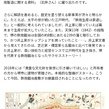
旅行業約款及びご旅行条件書について
炮製造に関する資料」（北林さん）に躍り出たのです。
さらに解読を進めると、歴史を塗り替える新事実が次々と明らか
リンク集
に。たとえば、太平の世が続いた江戸時代、「鉄炮生産は衰退し
た」と一般的に考えられていましたが、井上家に限っていえば幕
末まで生産が拡大していたこと。また、天保13年（1842）の段階
for Business
で、堺の鉄炮鍛冶は全国の約8割にあたる239の藩と取引してお
り、かつ井上家がトップシェアを誇っていたこと……。井上家文書
から見えてきたのは、芝辻家・榎並家ら五鍛冶と比べて後発であっ
た井上家が、高い技術力と経営センスで江戸時代を生き抜き、堺
を代表する鉄炮鍛冶となったサクセスストーリー！
2018年には「貴重な文化財を後世に引き継いでほしい」と所有者
の方から堺市に建物が寄贈され、本格的な整備がスタート。こう
して今回、鉄炮鍛冶屋敷がお披露目されることになったのです。