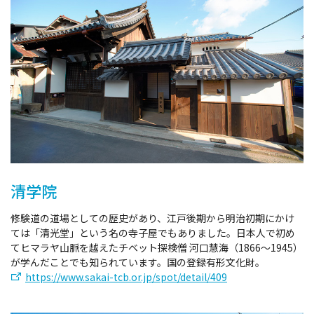
清学院
修験道の道場としての歴史があり、江戸後期から明治初期にかけ
ては「清光堂」という名の寺子屋でもありました。日本人で初め
てヒマラヤ山脈を越えたチベット探検僧 河口慧海（1866～1945）
が学んだことでも知られています。国の登録有形文化財。
https://www.sakai-tcb.or.jp/spot/detail/409