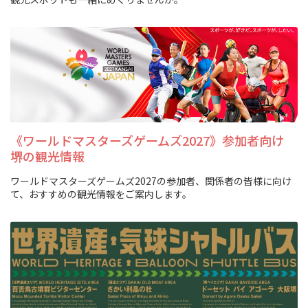
イベント情報
ショッピング・お土産
サイクリングさかい
堺観光レンタサイクル
《ワールドマスターズゲームズ2027》参加者向け
堺の観光情報
モデルコース
ワールドマスターズゲームズ2027の参加者、関係者の皆様に向け
て、おすすめの観光情報をご案内します。
体験プラン・ツアー
特集
開花情報