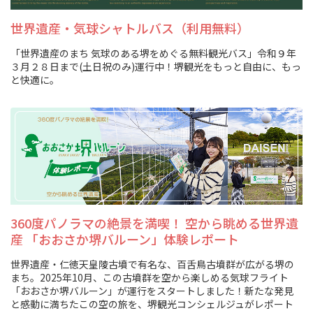
スポーツ施設
世界遺産・気球シャトルバス（利用無料）
「世界遺産のまち 気球のある堺をめぐる無料観光バス」令和９年
NEWS
３月２８日まで(土日祝のみ)運行中！堺観光をもっと自由に、もっ
と快適に。
お問い合わせ
堺ナビ
ようこそ堺へ！
地図から探す
360度パノラマの絶景を満喫！ 空から眺める世界遺
産 「おおさか堺バルーン」体験レポート
スポット検索
世界遺産・仁徳天皇陵古墳で有名な、百舌鳥古墳群が広がる堺の
まち。2025年10月、この古墳群を空から楽しめる気球フライト
観光案内所
「おおさか堺バルーン」が運行をスタートしました！新たな発見
と感動に満ちたこの空の旅を、堺観光コンシェルジュがレポート