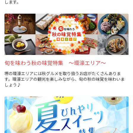
します。
観光パンフレット
堺おもてなしチケット
お役立ち情報紹介
堺観光タクシー
旬を味わう秋の味覚特集 ～環濠エリア～
交通・アクセス
堺の環濠エリアには秋グルメを取り扱うお店がたくさんありま
す。環濠エリアの観光を楽しみながら、旬の秋の味覚を味わいま
しょう♪
堺観光コンベンション協会について
協会について
協会からのお知らせ