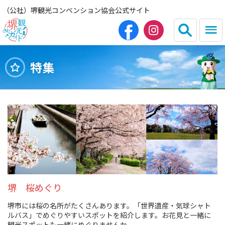
（公社）堺観光コンベンション協会公式サイト
特集
English
简体中文
繁体中文
한국어
HOME（観光サイト）
観光スポット
グルメ
堺 桜めぐり
堺市には桜の名所がたくさんあります。「世界遺産・気球シャト
宿泊
ルバス」でめぐりやすいスポットを紹介します。お花見と一緒に
観光スポットも一緒にめぐりませんか。