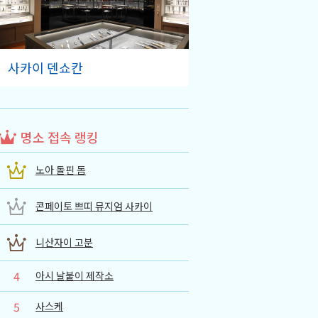
사카이 덴쇼칸
명소 접속 랭킹
노아 돌핀 돔
콘페이토 쁘띠 뮤지엄 사카이
니산자이 고분
4
아시 날붙이 제작소
5
사스케