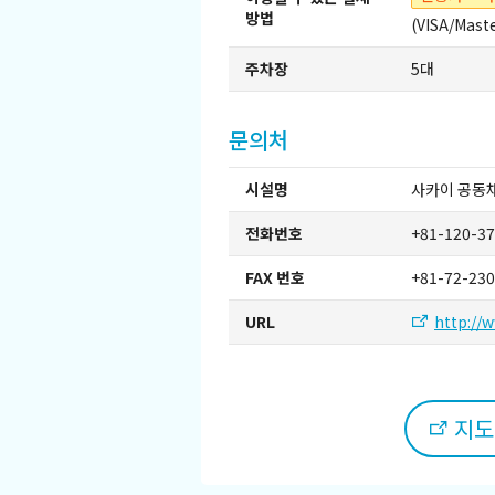
사카이 관광 택시
방법
(VISA/Mast
주차장
5대
협회 소개
문의처
협회 소개
시설명
사카이 공동
사이트 맵
전화번호
+81-120-37
FAX 번호
+81-72-230
URL
http://
지도 