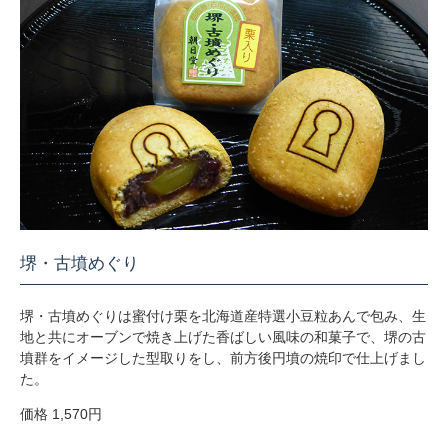
堺・古墳めぐり
堺・古墳めぐりは蜜付け栗を北海道産特選小豆粒あんで包み、生
地と共にオーブンで焼き上げた香ばしい風味の和菓子で、堺の古
墳群をイメージした型取りをし、前方後円墳の焼印で仕上げまし
た。
価格 1,570円