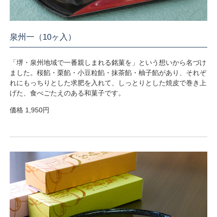
泉州一（10ヶ入）
「堺・泉州地域で一番親しまれる銘菓を」という想いから名づけ
ました。桜餡・栗餡・小豆粒餡・抹茶餡・柚子餡があり、それぞ
れにもっちりとした求肥を入れて、しっとりとした焼皮で巻き上
げた、食べごたえのある和菓子です。
価格 1,950円