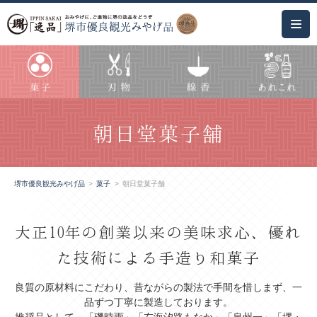
朝日堂菓子舗
堺市優良観光みやげ品
菓子
朝日堂菓子舗
大正10年の創業以来の美味求心、優れ
た技術による手造り和菓子
良質の原材料にこだわり、昔ながらの製法で手間を惜しまず、一
品ずつ丁寧に製造しております。
推奨品として、「磯時雨」「左海汐路もなか」「泉州一」「堺・