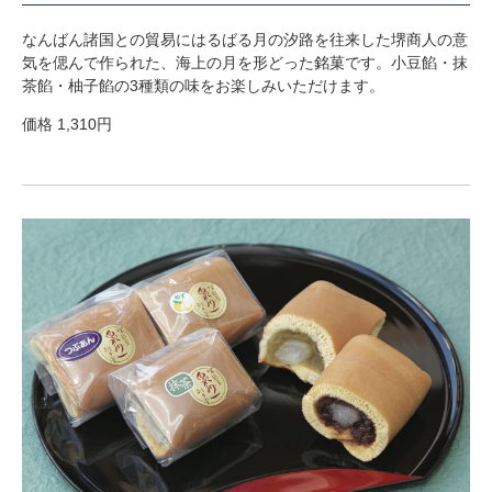
なんばん諸国との貿易にはるばる月の汐路を往来した堺商人の意
気を偲んで作られた、海上の月を形どった銘菓です。小豆餡・抹
茶餡・柚子餡の3種類の味をお楽しみいただけます。
価格 1,310円