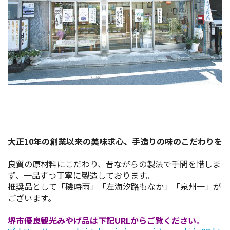
イベント情報
ショッピング・お土産
サイクリングさかい
堺観光レンタサイクル
モデルコース
大正10年の創業以来の美味求心、手造りの味のこだわりを
体験プラン・ツアー
良質の原材料にこだわり、昔ながらの製法で手間を惜しま
ず、一品ずつ丁寧に製造しております。
特集
推奨品として「磯時雨」「左海汐路もなか」「泉州一」が
ございます。
開花情報
堺市優良観光みやげ品は下記URLからご覧ください。