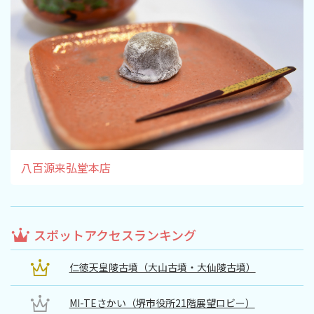
八百源来弘堂本店
スポットアクセスランキング
仁徳天皇陵古墳（大山古墳・大仙陵古墳）
MI-TEさかい（堺市役所21階展望ロビー）