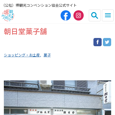
（公社）堺観光コンベンション協会公式サイト
朝日堂菓子舗
English
简体中文
繁体中文
한국어
ショッピング・お土産
菓子
HOME（観光サイト）
観光スポット
グルメ
宿泊