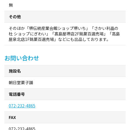
観光パンフレット
無
その他
堺おもてなしチケット
そのほか「堺伝統産業会館ショップ堺いち」「さかい利晶の
杜 ショップにぎわい」「髙島屋堺店2F銘菓百選売場」「高島
お役立ち情報紹介
屋泉北店1F銘菓百選売場」などにも出品しております。
堺観光タクシー
お問い合わせ
交通・アクセス
施設名
朝日堂菓子舗
堺観光コンベンション協会について
電話番号
協会について
072-232-4865
協会からのお知らせ
FAX
072-232-4865