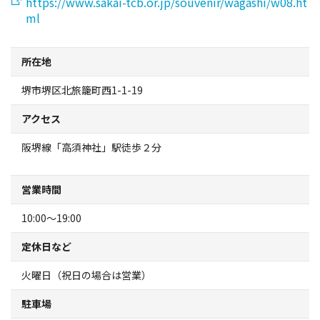
https://www.sakai-tcb.or.jp/souvenir/wagashi/w08.ht
スポーツ施設
ml
NEWS
所在地
堺市堺区北旅籠町西1-1-19
お問い合わせ
アクセス
堺ナビ
阪堺線「高須神社」駅徒歩２分
ようこそ堺へ！
営業時間
地図から探す
10:00～19:00
定休日など
スポット検索
火曜日（祝日の場合は営業）
観光案内所
駐車場