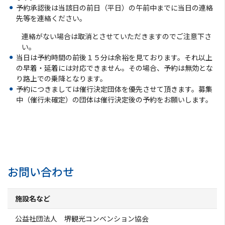
予約承認後は当該日の前日（平日）の午前中までに当日の連絡
ようこそ堺へ！
先等を連絡ください。
連絡がない場合は取消とさせていただきますのでご注意下さ
地図から探す
い。
当日は予約時間の前後１５分は余裕を見ております。それ以上
スポット検索
の早着・延着には対応できません。その場合、予約は無効とな
り路上での乗降となります。
予約につきましては催行決定団体を優先させて頂きます。募集
観光案内所
中（催行未確定）の団体は催行決定後の予約をお願いします。
観光パンフレット
堺おもてなしチケット
お問い合わせ
お役立ち情報紹介
施設名など
堺観光タクシー
公益社団法人 堺観光コンベンション協会