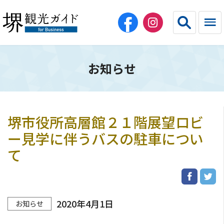
お知らせ
English
简体中文
繁体中文
한국어
堺市役所高層館２１階展望ロビ
HOME（法人・教育・エージェント）
ー見学に伴うバスの駐車につい
て
団体旅行
コンベンション・スポーツ
2020年4月1日
お知らせ
宿泊施設