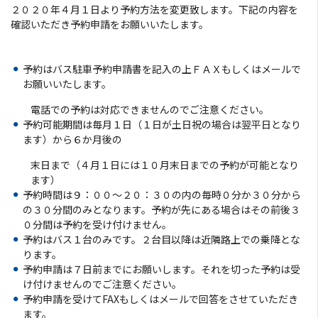
２０２０年４月１日より予約方法を変更致します。下記の内容を
団体向け食事・お弁当
確認いただき予約申請をお願いいたします。
助成制度のご案内
予約はバス駐車予約申請書を記入の上ＦＡＸもしくはメールで
お願いいたします。
お知らせ
電話での予約は対応できませんのでご注意ください。
予約可能期間は毎月１日（１日が土日祝の場合は翌平日となり
協会会員募集
ます）から６か月後の
末日まで（４月１日には１０月末日までの予約が可能となり
フォトライブラリ
ます）
予約時間は９：００～２０：３０の内の毎時０分か３０分から
の３０分間のみとなります。予約が先にある場合はその前後３
観光パンフレット
０分間は予約を受け付けません。
予約はバス１台のみです。２台目以降は近隣路上での乗降とな
ります。
お問い合わせ
予約申請は７日前までにお願いします。それを切った予約は受
け付けませんのでご注意ください。
堺ナビ
予約申請を受けてFAXもしくはメールで回答をさせていただき
ます。