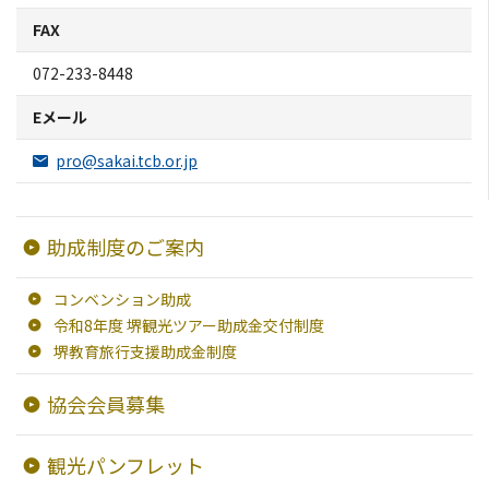
交通・アクセス
FAX
072-233-8448
堺観光コンベンション協会について
Eメール
協会について
pro@sakai.tcb.or.jp
協会からのお知らせ
助成制度のご案内
旅行業約款及びご旅行条件書について
コンベンション助成
リンク集
令和8年度 堺観光ツアー助成金交付制度
堺教育旅行支援助成金制度
観光サイト
協会会員募集
観光パンフレット