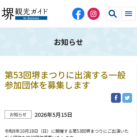
お知らせ
English
简体中文
繁体中文
한국어
第53回堺まつりに出演する一般
HOME（法人・教育・エージェント）
参加団体を募集します
団体旅行
コンベンション・スポーツ
2026年5月15日
お知らせ
宿泊施設
令和8年10月18日（日）に開催する第53回堺まつりにご出演いた