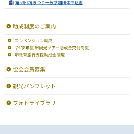
第53回堺まつり一般参加団体申込書
交通・アクセス
堺観光コンベンション協会について
助成制度のご案内
協会について
コンベンション助成
令和8年度 堺観光ツアー助成金交付制度
協会からのお知らせ
堺教育旅行支援助成金制度
協会会員募集
旅行業約款及びご旅行条件書について
観光パンフレット
リンク集
フォトライブラリ
観光サイト