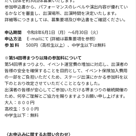
だく団体を約30団体募集いたします。
参加申込書から、パフォーマンスのレベルや演出内容が優れてい
団体向け食事・お弁当
るかなどを審査し、出演場所、出演時間を決定いたします。
詳細等につきましては、募集要項及び申込書をご確認ください。
助成制度のご案内
申込期間
令和8年6月1日（月）～6月30日（火）
申込方法
E-mailにて (詳細は募集要項を参照）
お知らせ
参 加 料
500円（高校生以上）、中学生以下は無料
※第54回堺まつり以降の参加料について
協会会員募集
第54回堺まつりより、イベント運営費の増加に対応し、出演者の
皆様の安全を確保することを目的として、イベント保険加入費用
フォトライブラリ
の一部をご負担いただくため、ステージ出演にかかる参加料を以
下のとおり改定させていただくこととなりました。
出演者の皆様が安心してご参加いただける堺まつりの継続開催の
観光パンフレット
ため、何卒ご理解とご協力を賜りますようお願い申し上げます。
大人：８００円
高校生：５００円
お問い合わせ
中学生以下：無料
堺ナビ
〈お申込みに関するお問い合わせ〉