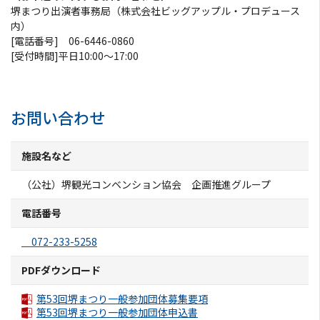
堺まつり出演者事務局（株式会社ビッグアップル・プロデュース
ようこそ堺へ！
内）
[電話番号] 06-6446-0860
地図から探す
[受付時間]平日10:00～17:00
スポット検索
お問い合わせ
観光案内所
施設名など
観光パンフレット
（公社）堺観光コンベンション協会 企画推進グループ
堺おもてなしチケット
電話番号
072-233-5258
お役立ち情報紹介
PDFダウンロード
堺観光タクシー
第53回堺まつり一般参加団体募集要項
第53回堺まつり一般参加団体申込書