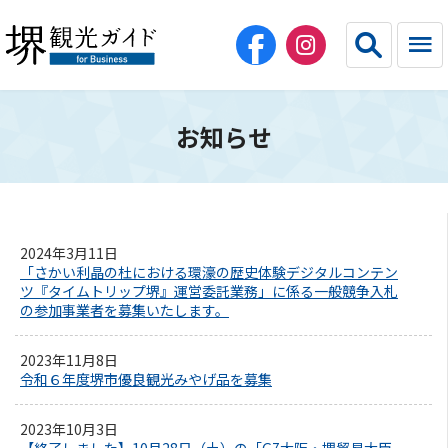
お知らせ
English
简体中文
繁体中文
한국어
2024年3月11日
HOME（法人・教育・エージェント）
「さかい利晶の杜における環濠の歴史体験デジタルコンテン
ツ『タイムトリップ堺』運営委託業務」に係る一般競争入札
の参加事業者を募集いたします。
団体旅行
2023年11月8日
コンベンション・スポーツ
令和６年度堺市優良観光みやげ品を募集
宿泊施設
2023年10月3日