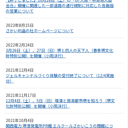
【終了しました】10月28日（土）の「G7大阪・堺貿易大臣
会合」開催に関連した一部道路の通行規制に対応した各施設
団体向け食事・お弁当
の営業について
助成制度のご案内
2023年8月15日
さかい利晶の杜ホームページについて
お知らせ
2022年2月24日
3月26日（土）、27日（日）堺と四人の天下人（春季堺文化
協会会員募集
財特別公開）を開催（小雨決行）
2021年12月4日
フォトライブラリ
ジェルキャンドルづくり体験の受付終了について（12/4実施
分）
観光パンフレット
2021年11月17日
12月4日（土）、5日（日）環濠と貿易都市堺を知ろう（堺文
お問い合わせ
化財特別公開）を開催（小雨決行）
堺ナビ
2021年10月4日
関西電力 堺港発電所PR館 エルクールさかいこうの閉館につ