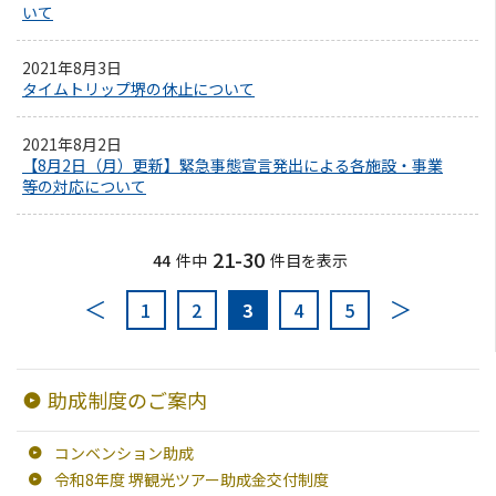
いて
ようこそ堺へ！
2021年8月3日
地図から探す
タイムトリップ堺の休止について
2021年8月2日
スポット検索
【8月2日（月）更新】緊急事態宣言発出による各施設・事業
等の対応について
観光案内所
21-30
44
件中
件目を表示
観光パンフレット
1
2
3
4
5
堺おもてなしチケット
お役立ち情報紹介
助成制度のご案内
堺観光タクシー
コンベンション助成
令和8年度 堺観光ツアー助成金交付制度