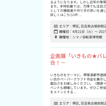
るようになります。しかし近年の環
スポーツ施設
ます。本特別展では、万博でも注目さ
としての機能美や作り手の想いを通
詳しくはこちらHP: ...
NEWS
エリア
堺区, 百舌鳥古墳群周
お問い合わせ
開催日
4月21日（火）～ 202
開催地
シマノ自転車博物館
堺ナビ
企画展「いきもの★パレ
ようこそ堺へ！
合！－
地図から探す
いきものをテーマに、堺環濠都市遺跡
い氏のペーパークラフト作品を展示
スポット検索
面白さをお楽しみください。〈関連
ベントも開催しています。ぜひご参加
をメインとする ...
観光案内所
エリア
堺区, 百舌鳥古墳群周