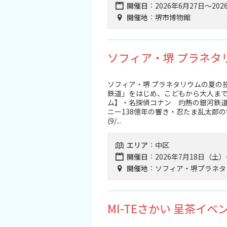
開催日
2026年6月27日～202
観光パンフレット
開催地
堺市博物館
堺おもてなしチケット
ソフィア・堺 プラネタ
お役立ち情報紹介
ソフィア・堺 プラネタリウムの夏の
堺観光タクシー
鉄道」をはじめ、こどもから大人ま
ム】・名探偵コナン 灼熱の銀河鉄道
ニー138億年の響き・忍たま乱太郎の宇
交通・アクセス
(9/...
エリア
中区
堺観光コンベンション協会について
開催日
2026年7月18日（土
開催地
ソフィア・堺プラネタ
協会について
協会からのお知らせ
MI-TEさかい 呈茶イベ