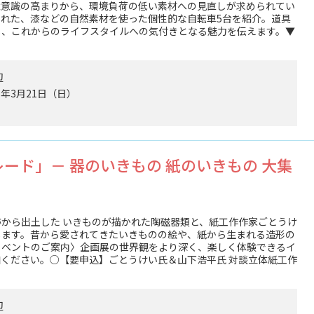
境意識の高まりから、環境負荷の低い素材への見直しが求められてい
れた、漆などの自然素材を使った個性的な自転車5台を紹介。道具
じ、これからのライフスタイルへの気付きとなる魅力を伝えます。▼
辺
7年3月21日（日）
ード」－ 器のいきもの 紙のいきもの 大集
から出土した いきものが描かれた陶磁器類と、紙工作作家ごとうけ
します。昔から愛されてきたいきものの絵や、紙から生まれる造形の
イベントのご案内〉企画展の世界観をより深く、楽しく体験できるイ
ください。○【要申込】ごとうけい氏＆山下浩平氏 対談立体紙工作
辺