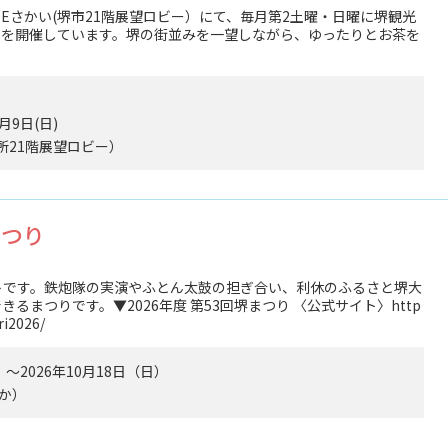
-TEさかい(堺市21階展望ロビー）にて、毎月第2土曜・日曜に堺観光
トを開催しています。堺の街並みを一望しながら、ゆったりとお茶を
8月9日(日)
for Business
役所21階展望ロビー）
堺まつり
トです。鉄炮隊の実演やふとん太鼓の担ぎ合い、利休のふるさと堺大
まつりです。▼2026年度 第53回堺まつり 〈公式サイト〉http
ri2026/
）～2026年10月18日（日）
か）