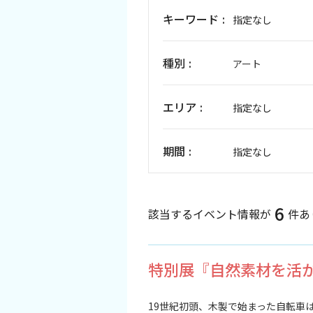
キーワード
指定なし
イベント情報
ショッピング・お土産
種別
アート
サイクリングさかい
エリア
指定なし
堺観光レンタサイクル
期間
指定なし
モデルコース
6
該当するイベント情報が
件あ
体験プラン・ツアー
特集
特別展『自然素材を活
開花情報
19世紀初頭、木製で始まった自転車