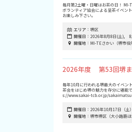
旅行業約款及びご旅行条件書について
毎月第2土曜・日曜はお茶の日！ MI
ボランティア協会による呈茶イベン
お楽しみ下さい。
リンク集
エリア
堺区
開催日
2026年8月8日(土), 
開催地
MI-TEさかい（堺市
2026年度 第53回
毎年10月に行われる堺最大のイベン
茶会をはじめ堺の魅力を存分に堪能できる
s://www.sakai-tcb.or.jp/sakaimatsu
開催日
2026年10月17日（土
開催地
堺市堺区（大小路筋ほ