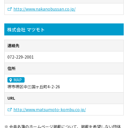
イベント情報
http://www.nakanobussan.co.jp/
ショッピング・お土産
株式会社 マツモト
サイクリングさかい
連絡先
堺観光レンタサイクル
072-229-2001
住所
モデルコース
MAP
堺市堺区中三国ヶ丘町4-2-26
体験プラン・ツアー
URL
特集
http://www.matsumoto-kombu.co.jp/
開花情報
会員名簿のホームページ掲載について、掲載を希望しない団体