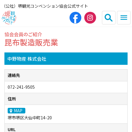
（公社）堺観光コンベンション協会公式サイト
協会会員のご紹介
English
简体中文
昆布製造販売業
繁体中文
한국어
中野物産 株式会社
連絡先
HOME（観光サイト）
072-241-9505
観光スポット
住所
グルメ
MAP
堺市堺区大仙中町14-20
宿泊
URL