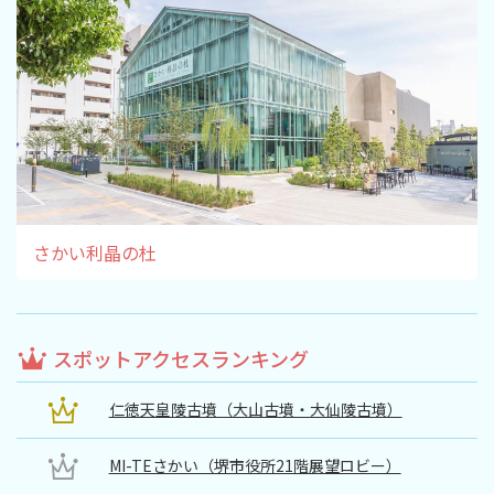
さかい利晶の杜
スポットアクセスランキング
仁徳天皇陵古墳（大山古墳・大仙陵古墳）
MI-TEさかい（堺市役所21階展望ロビー）