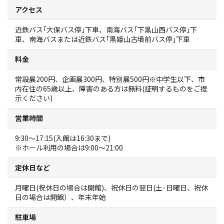
観光パンフレット
アクセス
近鉄バス｢大保バス停｣下車、南海バス｢下黒山西バス停｣下
堺おもてなしチケット
車、南海バスまたは近鉄バス｢黒姫山古墳前バス停｣下車
料金
お役立ち情報紹介
常設展200円、企画展300円、特別展500円※中学生以下、市
内在住の65歳以上、障害のある方は無料(証明するものをご提
堺観光タクシー
示ください)
交通・アクセス
営業時間
9:30～17:15(入館は16:30まで)
堺観光コンベンション協会について
※ホール利用の場合は9:00～21:00
定休日など
協会について
月曜日(祝休日の場合は開館)、祝休日の翌日(土･日曜日、祝休
日の場合は開館）、年末年始
協会からのお知らせ
駐車場