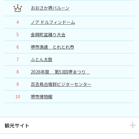
おおさか堺バルーン
4
ノア ドルフィンドーム
5
金岡町盆踊り大会
6
堺市漁連 とれとれ市
7
ふとん太鼓
8
2026年度 第53回堺まつり
9
百舌鳥古墳群ビジターセンター
10
堺市博物館
観光サイト