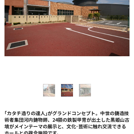
イベント情報
ショッピング・お土産
サイクリングさかい
堺観光レンタサイクル
モデルコース
体験プラン・ツアー
特集
｢カタチ造りの達人｣がグランドコンセプト。中世の鋳造技
術者集団河内鋳物師、24領の鉄製甲冑が出土した黒姫山古
開花情報
墳がメインテーマの展示と、文化･芸術に触れ交流できる
ホールとの複合施設です。