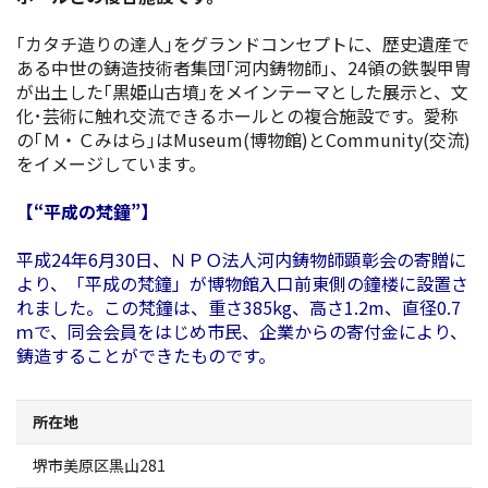
スポーツ施設
｢カタチ造りの達人｣をグランドコンセプトに、歴史遺産で
ある中世の鋳造技術者集団｢河内鋳物師｣、24領の鉄製甲冑
NEWS
が出土した｢黒姫山古墳｣をメインテーマとした展示と、文
化･芸術に触れ交流できるホールとの複合施設です。愛称
の｢Ｍ・Ｃみはら｣はMuseum(博物館)とCommunity(交流)
お問い合わせ
をイメージしています。
堺ナビ
【“平成の梵鐘”】
平成24年6月30日、ＮＰＯ法人河内鋳物師顕彰会の寄贈に
ようこそ堺へ！
より、「平成の梵鐘」が博物館入口前東側の鐘楼に設置さ
れました。この梵鐘は、重さ385kg、高さ1.2m、直径0.7
地図から探す
ｍで、同会会員をはじめ市民、企業からの寄付金により、
鋳造することができたものです。
スポット検索
所在地
観光案内所
堺市美原区黒山281