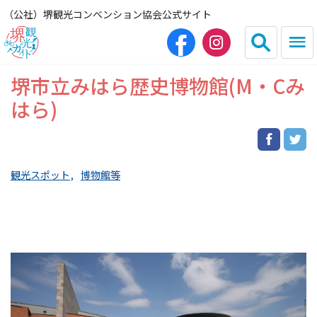
（公社）堺観光コンベンション協会公式サイト
堺市立みはら歴史博物館(M・Cみ
English
简体中文
はら)
繁体中文
한국어
観光スポット
博物館等
HOME（観光サイト）
観光スポット
グルメ
宿泊