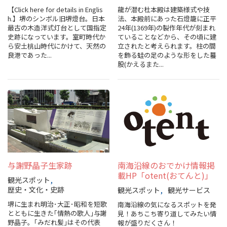
【Click here for details in Englis
龍が潜む杜本殿は建築様式や技
スポーツ施設
h.】堺のシンボル旧堺燈台。日本
法、本殿前にあった石燈籠に正平
最古の木造洋式灯台として国指定
24年(1369年)の製作年代が刻まれ
史跡になっています。室町時代か
ていることなどから、その頃に建
NEWS
ら安⼟桃⼭時代にかけて、天然の
立されたと考えられます。柱の間
良港であった...
を飾る蛙の足のような形をした蟇
股(かえるまた...
お問い合わせ
堺ナビ
ようこそ堺へ！
地図から探す
与謝野晶子生家跡
南海沿線のおでかけ情報掲
載HP「otent(おてんと)」
スポット検索
観光スポット
歴史・文化・史跡
観光スポット
観光サービス
堺に生まれ明治･大正･昭和を短歌
南海沿線の気になるスポットを発
観光案内所
とともに生きた｢情熱の歌人｣与謝
見！あちこち寄り道してみたい情
野晶子。｢みだれ髪｣はその代表
報が盛りだくさん！