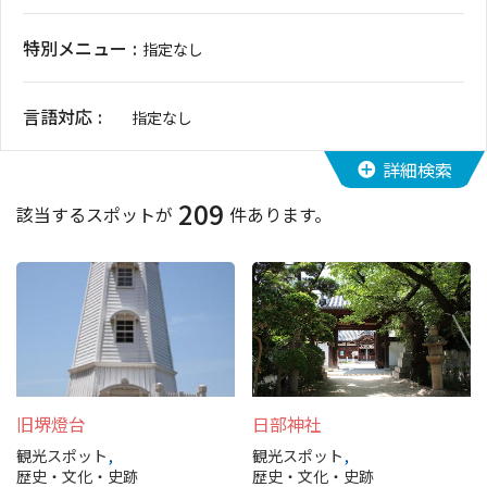
イベント情報
特別メニュー
指定なし
ショッピング・お土産
言語対応
指定なし
サイクリングさかい
詳細検索
209
堺観光レンタサイクル
該当するスポットが
件あります。
モデルコース
体験プラン・ツアー
特集
旧堺燈台
日部神社
開花情報
観光スポット
観光スポット
歴史・文化・史跡
歴史・文化・史跡