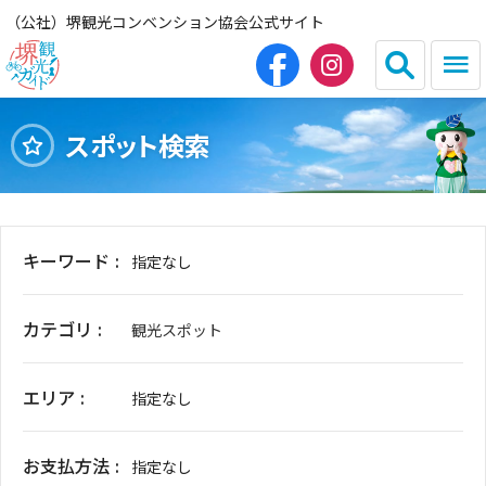
（公社）堺観光コンベンション協会公式サイト
スポット検索
English
简体中文
繁体中文
한국어
キーワード
指定なし
HOME（観光サイト）
カテゴリ
観光スポット
観光スポット
エリア
グルメ
指定なし
宿泊
お支払方法
指定なし