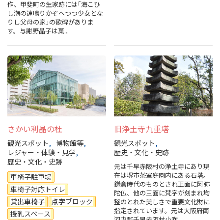
作、甲斐町の生家跡には｢海こひ
観光パンフレット
し潮の遠鳴りかぞへつつ少女とな
りし父母の家｣の歌碑がありま
す。与謝野晶子は菓...
堺おもてなしチケット
お役立ち情報紹介
堺観光タクシー
交通・アクセス
さかい利晶の杜
旧浄土寺九重塔
堺観光コンベンション協会について
観光スポット
博物館等
観光スポット
レジャー・体験・見学
歴史・文化・史跡
歴史・文化・史跡
元は千早赤阪村の浄土寺にあり現
協会について
在は堺市茶室庭園内にある石塔。
車椅子駐車場
鎌倉時代のものとされ正面に阿弥
車椅子対応トイレ
陀仏、他の三面に梵字が刻まれ均
協会からのお知らせ
貸出車椅子
点字ブロック
整のとれた美しさで重要文化財に
指定されています。元は大阪府南
授乳スペース
河内郡千早赤阪村小吹...