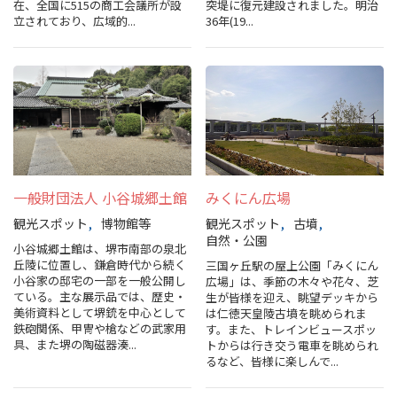
在、全国に515の商工会議所が設
突堤に復元建設されました。明治
立されており、広域的...
36年(19...
一般財団法人 小谷城郷土館
みくにん広場
観光スポット
博物館等
観光スポット
古墳
自然・公園
小谷城郷土館は、堺市南部の泉北
丘陵に位置し、鎌倉時代から続く
三国ヶ丘駅の屋上公園「みくにん
小谷家の邸宅の一部を一般公開し
広場」は、季節の木々や花々、芝
ている。主な展示品では、歴史・
生が皆様を迎え、眺望デッキから
美術資料として堺銃を中心として
は仁徳天皇陵古墳を眺められま
鉄砲関係、甲冑や槍などの武家用
す。また、トレインビュースポッ
具、また堺の陶磁器湊...
トからは行き交う電車を眺められ
るなど、皆様に楽しんで...