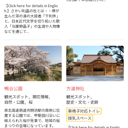
旅行業約款及びご旅行条件書について
【Click here for details in Englis
h.】さかい利晶の杜とは・・堺が
生んだ茶の湯の大成者「千利休」
リンク集
と、日本近代文学を切り拓いた歌
人「与謝野晶子」の生涯や人物像
などを通じて...
for Business
鴨谷公園
方違神社
観光スポット
開花情報
観光スポット
自然・公園
桜
歴史・文化・史跡
泉北高速鉄道光明池駅の南側に位
車椅子対応トイレ
置する公園では、甲斐田川沿いに
授乳スペース
植えられた桜が見事で、地域の桜
まつりの会場になっています。
【Click here for details in Englis