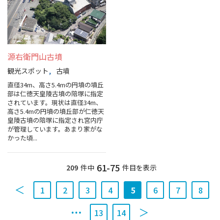
源右衛門山古墳
観光スポット
古墳
直径34m、高さ5.4mの円墳の墳丘
部は仁徳天皇陵古墳の陪塚に指定
されています。現状は直径34m、
高さ5.4mの円墳の墳丘部が仁徳天
皇陵古墳の陪塚に指定され宮内庁
が管理しています。あまり家がな
かった頃...
61-75
209
件中
件目を表示
1
2
3
4
5
6
7
8
13
14