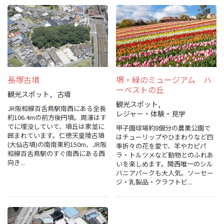
長塚古墳
堺・緑のミュージアム ハ
ーベストの丘
観光スポット
古墳
観光スポット
JR阪和線百舌鳥駅南西にある全長
レジャー・体験・見学
約106.4mの前方後円墳。周濠はす
でに埋没していて、墳丘は家並に
甲子園球場約8個分の農業公園で
囲まれています。仁徳天皇陵古墳
はチューリップやひまわりなど四
(大仙古墳)の南南東約150m、JR阪
季折々の花を愛で、羊やカピパ
和線百舌鳥駅のすぐ南西にある西
ラ・トルツメなど動物とのふれあ
向き...
いを楽しめます。関西唯一のシル
バニアパークも大人気。ソーセー
ジ・乳製品・クラフトビ...