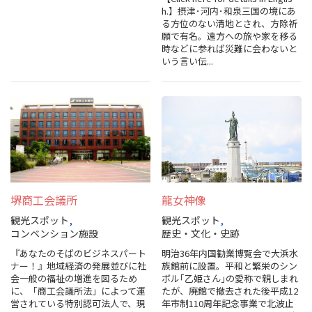
h.】摂津･河内･和泉三国の境にあ
る方位のない清地とされ、方除祈
願で有名。遠方への旅や家を移る
時などに参れば災難に会わないと
いう言い伝...
堺商工会議所
龍女神像
観光スポット
観光スポット
コンベンション施設
歴史・文化・史跡
『あなたのそばのビジネスパート
明治36年内国勧業博覧会で大浜水
ナー！』地域経済の発展並びに社
族館前に設置。平和と繁栄のシン
会一般の福祉の増進を図るため
ボル｢乙姫さん｣の愛称で親しまれ
に、「商工会議所法」によって運
たが、廃館で撤去された後平成12
営されている特別認可法人で、現
年市制110周年記念事業で北波止