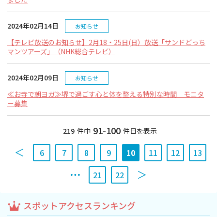
スポーツ施設
2024年02月14日
お知らせ
NEWS
【テレビ放送のお知らせ】2月18・25日(日）放送「サンドどっち
マンツアーズ」（NHK総合テレビ）
お問い合わせ
2024年02月09日
お知らせ
堺ナビ
≪お寺で朝ヨガ≫堺で過ごす心と体を整える特別な時間 モニタ
ー募集
ようこそ堺へ！
91-100
219
件中
件目を表示
地図から探す
6
7
8
9
10
11
12
13
スポット検索
21
22
観光案内所
スポットアクセスランキング