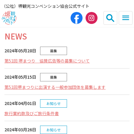
（公社）堺観光コンベンション協会公式サイト
NEWS
English
简体中文
2024年05月28日
募集
繁体中文
한국어
第51回 堺まつり 協賛広告等の募集について
HOME（観光サイト）
2024年05月15日
募集
第51回堺まつりに出演する一般参加団体を募集します
観光スポット
2024年04月01日
お知らせ
グルメ
旅行業約款及びご旅行条件書
宿泊
2024年03月26日
お知らせ