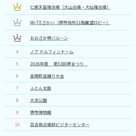
観光パンフレット
仁徳天皇陵古墳（大山古墳・大仙陵古墳）
堺おもてなしチケット
MI-TEさかい（堺市役所21階展望ロビー）
お役立ち情報紹介
おおさか堺バルーン
4
ノア ドルフィンドーム
堺観光タクシー
5
2026年度 第53回堺まつり
交通・アクセス
6
金岡町盆踊り大会
堺観光コンベンション協会について
7
ふとん太鼓
8
大浜公園
協会について
9
堺市博物館
協会からのお知らせ
10
百舌鳥古墳群ビジターセンター