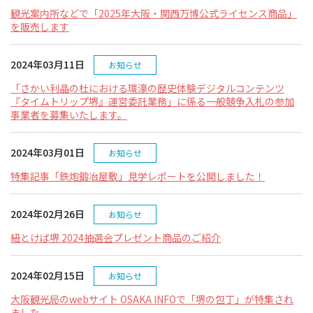
観光案内所などで「2025年大阪・関西万博公式ライセンス商品」
イベント情報
を販売します
ショッピング・お土産
2024年03月11日
お知らせ
「さかい利晶の杜における環濠の歴史体験デジタルコンテンツ
サイクリングさかい
『タイムトリップ堺』運営委託業務」に係る一般競争入札の参加
事業者を募集いたします。
堺観光レンタサイクル
2024年03月01日
お知らせ
モデルコース
特集記事「鉄炮鍛冶屋敷」見学レポートを公開しました！
体験プラン・ツアー
2024年02月26日
お知らせ
紐とけば堺 2024抽選会プレゼント商品のご紹介
特集
2024年02月15日
お知らせ
開花情報
大阪観光局のwebサイト OSAKA INFOで「堺の包丁」が特集され
ました