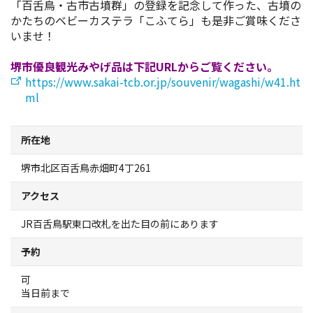
「百舌鳥・古市古墳群」の登録を記念して作った、古墳の
スポーツ施設
かたちのベビーカステラ「こふてら」も是非ご賞味くださ
いませ！
NEWS
堺市優良観光みやげ品は下記URLからご覧ください。
https://www.sakai-tcb.or.jp/souvenir/wagashi/w41.ht
お問い合わせ
ml
堺ナビ
所在地
堺市北区百舌鳥赤畑町4丁261
ようこそ堺へ！
アクセス
地図から探す
JR百舌鳥駅東口改札を出た目の前にあります
スポット検索
予約
可
観光案内所
当日前まで