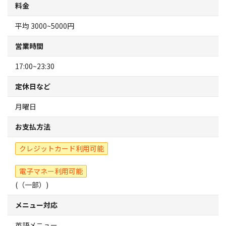
料金
観光パンフレット
平均 3000~5000円
堺おもてなしチケット
営業時間
お役立ち情報紹介
17:00~23:30
定休日など
堺観光タクシー
月曜日
交通・アクセス
お支払方法
堺観光コンベンション協会について
クレジットカード利用可能
電子マネー利用可能
協会について
(（一部）)
協会からのお知らせ
メニュー対応
英語メニュー