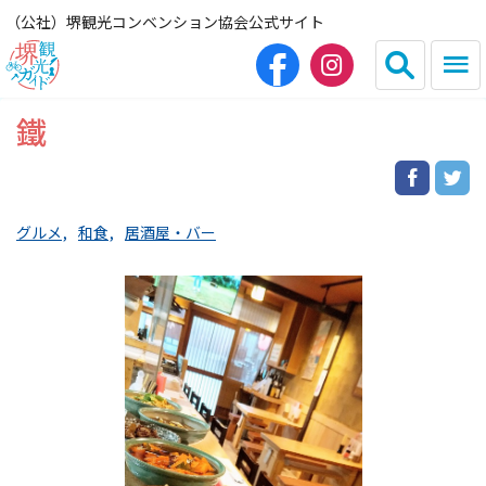
（公社）堺観光コンベンション協会公式サイト
鐵
English
简体中文
繁体中文
한국어
グルメ
和食
居酒屋・バー
HOME（観光サイト）
観光スポット
グルメ
宿泊