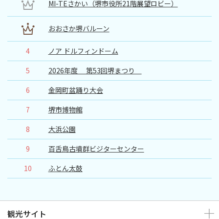
MI-TEさかい（堺市役所21階展望ロビー）
おおさか堺バルーン
4
ノア ドルフィンドーム
5
2026年度 第53回堺まつり
6
金岡町盆踊り大会
7
堺市博物館
8
大浜公園
9
百舌鳥古墳群ビジターセンター
10
ふとん太鼓
観光サイト