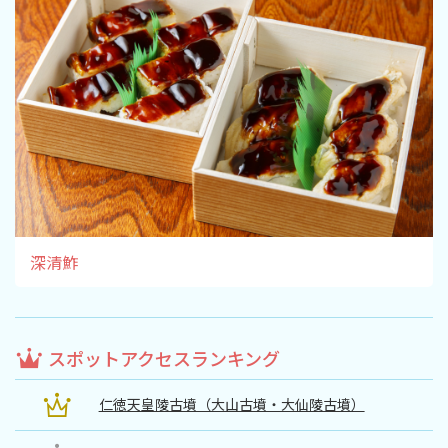
深清鮓
スポットアクセスランキング
仁徳天皇陵古墳（大山古墳・大仙陵古墳）