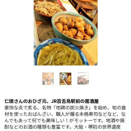
イベント情報
ショッピング・お土産
サイクリングさかい
堺観光レンタサイクル
モデルコース
体験プラン・ツアー
仁徳さんのおひざ元、JR百舌鳥駅前の居酒屋
特集
豪快な炎で炙る、名物「地鶏の炭火焼き」を始め、旬の食
材を使ったおばんざい、職人が握る本格寿司などなど、な
んでもあって何でも美味しい！がモットーです。地酒や焼
開花情報
酎などのお酒の種類も豊富です。大阪・堺初の世界遺産