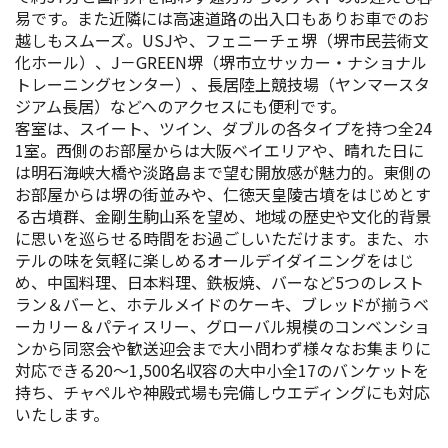
易です。また近隣には高速道路の出入口もありお車でのお
スポーツ施設
越しもスムーズ。USJや、フェニーチェ堺（堺市民芸術文
化ホール）、J－GREEN堺（堺市立サッカー・ナショナル
NEWS
トレーニングセンター）、長居陸上競技場（ヤンマースタ
ジアム長居）などへのアクセスにも便利です。
客室は、スイート、ツイン、ダブルの各タイプを持つ全24
お問い合わせ
1室。西側のお部屋からは大阪ベイエリアや、晴れた日に
は明石海峡大橋や淡路島まで望む開放感が魅力的。東側の
堺ナビ
お部屋からは堺の街並みや、仁徳天皇陵古墳をはじめとす
る古墳群、金剛生駒山系を望め、地域の歴史や文化的背景
に思いを巡らせる時間をお過ごしいただけます。また、ホ
ようこそ堺へ！
テルの味を気軽に楽しめるオールデイダイニングをはじ
め、中国料理、日本料理、鉄板焼、バーなど5つのレスト
地図から探す
ラン＆バーと、ホテルメイドのケーキ、ブレッドが揃うベ
ーカリー＆パティスリー、グローバル規模のコンベンショ
ンから同窓会や歓送迎会まで大小問わず様々なお集まりに
スポット検索
対応できる20～1,500名収容の大中小全17のバンケットを
持ち、チャペルや神殿式場も完備しウエディングにも対応
観光案内所
いたします。