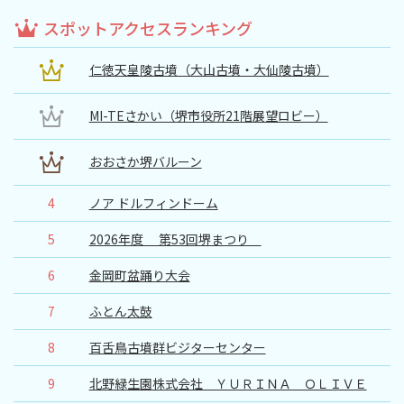
スポットアクセスランキング
仁徳天皇陵古墳（大山古墳・大仙陵古墳）
MI-TEさかい（堺市役所21階展望ロビー）
おおさか堺バルーン
4
ノア ドルフィンドーム
5
2026年度 第53回堺まつり
6
金岡町盆踊り大会
7
ふとん太鼓
8
百舌鳥古墳群ビジターセンター
9
北野緑生園株式会社 ＹＵＲＩＮＡ ＯＬＩＶＥ