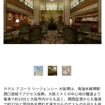
イベント情報
ショッピング・お土産
サイクリングさかい
堺観光レンタサイクル
モデルコース
体験プラン・ツアー
特集
ホテル アゴーラ リージェンシー 大阪堺は、南海本線堺駅
西口直結でアクセス抜群。大阪ミナミの中心地の難波より
開花情報
電車で約10分と大阪市内からも近く、関西空港からも電車
で約37分と国内外を問わず遠方からのゲストのお迎えも容