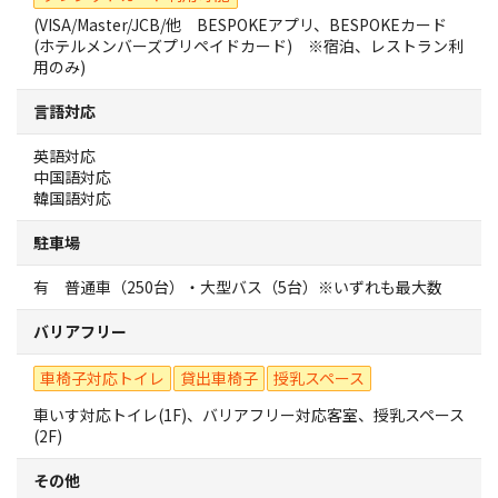
旅行業約款及びご旅行条件書について
(VISA/Master/JCB/他 BESPOKEアプリ、BESPOKEカード
(ホテルメンバーズプリペイドカード) ※宿泊、レストラン利
用のみ)
リンク集
言語対応
for Business
英語対応
中国語対応
韓国語対応
駐車場
有 普通車（250台）・大型バス（5台）※いずれも最大数
バリアフリー
車椅子対応トイレ
貸出車椅子
授乳スペース
車いす対応トイレ(1F)、バリアフリー対応客室、授乳スペース
(2F)
その他