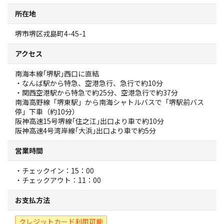
観光パンフレット
所在地
堺市堺区戎島町4-45-1
堺おもてなしチケット
アクセス
お役立ち情報紹介
南海本線｢堺駅｣西口に直結
・なんば駅から特急、空港急行、急行で約10分
堺観光タクシー
・関西空港駅から特急で約25分、空港急行で約37分
南海高野線「堺東駅」から南海シャトルバスで「堺駅前バス
停」下車（約10分）
交通・アクセス
阪神高速15号堺線｢住之江｣出口より車で約10分
阪神高速4号湾岸線｢大浜｣出口より車で約5分
堺観光コンベンション協会について
営業時間
・チェックイン：15：00
協会について
・チェックアウト：11：00
お支払方法
協会からのお知らせ
クレジットカード利用可能