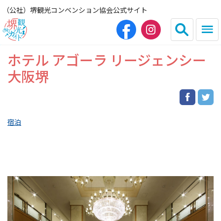
（公社）堺観光コンベンション協会公式サイト
ホテル アゴーラ リージェンシー
English
简体中文
大阪堺
繁体中文
한국어
宿泊
HOME（観光サイト）
観光スポット
グルメ
宿泊