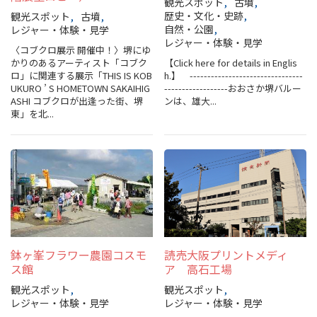
観光スポット
古墳
旅行業約款及びご旅行条件書について
歴史・文化・史跡
観光スポット
古墳
自然・公園
レジャー・体験・見学
レジャー・体験・見学
リンク集
〈コブクロ展示 開催中！〉堺にゆ
かりのあるアーティスト「コブク
【Click here for details in Englis
ロ」に関連する展⽰「THIS IS KOB
h.】 --------------------------------
UKURO ’ S HOMETOWN SAKAIHIG
------------------おおさか堺バルー
for Business
ASHI コブクロが出逢った街、堺
ンは、雄大...
東」を北...
鉢ヶ峯フラワー農園コスモ
読売大阪プリントメディ
ス館
ア 高石工場
観光スポット
観光スポット
レジャー・体験・見学
レジャー・体験・見学