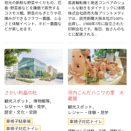
地元の新鮮な野菜やくだもの、花
高速輪転機と発送コンベアのシュ
苗･野菜苗などを廉価で直売する
ールな動きをダイナミックに体感
コスモス館。野菜のもぎとりや花
株式会社読売大阪プリントメディ
摘みができるフラワー農園、ふる
アは、読売新聞大阪本社が100％
さと体験イベント、ホビー農園な
出資し、1988年7月に設立された
どが楽しめます。
印刷会社です。毎日、皆さんのも
とに配達される...
さかい利晶の杜
河内こんだハニワの里 大
蔵屋
観光スポット
博物館等
レジャー・体験・見学
観光スポット
歴史・文化・史跡
レジャー・体験・見学
車椅子駐車場
車椅子対応トイレ
車椅子対応トイレ
埴輪づくり体験・古墳・埴輪グッ