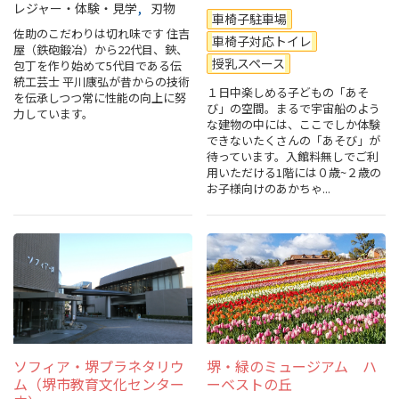
レジャー・体験・見学
刃物
車椅子駐車場
スポーツ施設
佐助のこだわりは切れ味です 住吉
車椅子対応トイレ
屋（鉄砲鍛冶）から22代目、鋏、
授乳スペース
包丁を作り始めて5代目である伝
NEWS
統工芸士 平川康弘が昔からの技術
１日中楽しめる子どもの「あそ
を伝承しつつ常に性能の向上に努
び」の空間。まるで宇宙船のよう
力しています。
お問い合わせ
な建物の中には、ここでしか体験
できないたくさんの「あそび」が
待っています。入館料無しでご利
堺ナビ
用いただける1階には０歳~２歳の
お子様向けのあかちゃ...
ようこそ堺へ！
地図から探す
スポット検索
観光案内所
ソフィア・堺プラネタリウ
堺・緑のミュージアム ハ
ム（堺市教育文化センター
ーベストの丘