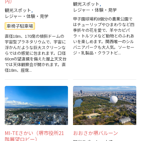
内）
観光スポット
観光パンフレット
レジャー・体験・見学
観光スポット
レジャー・体験・見学
甲子園球場約8個分の農業公園で
堺おもてなしチケット
はチューリップやひまわりなど四
車椅子駐車場
季折々の花を愛で、羊やカピパ
ラ・トルツメなど動物とのふれあ
直径18m、170席の傾斜ドームの
お役立ち情報紹介
いを楽しめます。関西唯一のシル
宇宙型プラネタリウムで、宇宙に
バニアパークも大人気。ソーセー
浮かんだような巨大スクリーンな
ジ・乳製品・クラフトビ...
らではの感覚に包まれます。口径
堺観光タクシー
60㎝の望遠鏡を備えた屋上天文台
では天体観察会が開かれます。直
径18m、座席...
交通・アクセス
堺観光コンベンション協会について
協会について
協会からのお知らせ
MI-TEさかい（堺市役所21
おおさか堺バルーン
階展望ロビー）