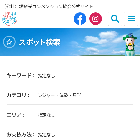
（公社）堺観光コンベンション協会公式サイト
スポット検索
English
简体中文
繁体中文
한국어
キーワード
指定なし
HOME（観光サイト）
カテゴリ
レジャー・体験・見学
観光スポット
エリア
グルメ
指定なし
宿泊
お支払方法
指定なし