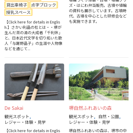
貸出車椅子
点字ブロック
ズ・はにわ弁当販売。古墳や埴輪
の資料も展示しています。古墳時
授乳スペース
代、古墳を中心とした研修会など
も実施できます。
【Click here for details in Englis
h.】さかい利晶の杜とは・・堺が
生んだ茶の湯の大成者「千利休」
と、日本近代文学を切り拓いた歌
人「与謝野晶子」の生涯や人物像
などを通じて...
De Sakai
堺自然ふれあいの森
観光スポット
観光スポット
自然・公園
レジャー・体験・見学
レジャー・体験・見学
【Click here for details in Englis
堺自然ふれあいの森は、堺市の中