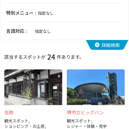
イベント情報
特別メニュー
指定なし
ショッピング・お土産
言語対応
指定なし
サイクリングさかい
詳細検索
24
堺観光レンタサイクル
該当するスポットが
件あります。
モデルコース
体験プラン・ツアー
特集
佐助
堺市立ビッグバン
開花情報
観光スポット
観光スポット
ショッピング・お土産
レジャー・体験・見学