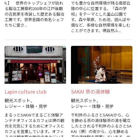
h.】 世界のトップシェフが訪れ
でも豊かな自然環境が残る南部丘
る鍛冶工房築約200年の江戸後期
陵の中心に位置する、「森の学
の古民家を改装した歴史ある鍛冶
校」をテーマとした里山公園で
工房です。世界各国の有名シェフ
す。森や草原、ため池、田んぼや
たちに愛さ...
畑など、多様な自然環境を楽しむ
ことができます。堺自然ふ...
Lapin culture club
SAKAI 茶の湯体験
観光スポット
観光スポット
レジャー・体験・見学
レジャー・体験・見学
まるっとSAKAIでまるごと体験ア
千利休のふるさとSAKAIから、心
ンテナオフィス＆カフェは堺の観
を静める茶の湯体験茶の湯を確立
光を元気にするためにオフィスと
したとされる千利休のふるさとSA
カフェを営業しています。オフィ
KAI（堺）の街から、心を静める
スでは観光客や地元の方々にいろ
茶の湯体験を提案しています。出