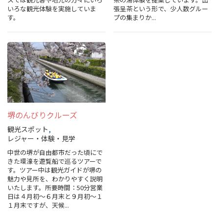
いろな観光体験を実施していま
張呈茶という形で、少人数グルー
す。
プの集まりか...
堺のんびりクルーズ
観光スポット
レジャー・体験・見学
中世の堺が自由都市だった頃にで
きた環濠を遊覧船で巡るツアーで
す。ツアー中は観光ガイドが堺の
魅力や見所を、わかりやすく説明
いたします。所要時間：50分営業
日は４月初～６月末と９月初～１
１月末ですが、天候...