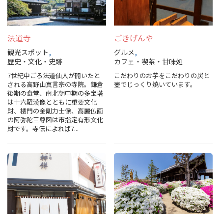
法道寺
ごきげんや
観光スポット
グルメ
歴史・文化・史跡
カフェ・喫茶・甘味処
7世紀中ごろ法道仙人が開いたと
こだわりのお芋をこだわりの炭と
される高野山真言宗の寺院。鎌倉
壺でじっくり焼いています。
後期の食堂、南北朝中期の多宝塔
は十六羅漢像とともに重要文化
財、楼門の金剛力士像、高麗仏画
の阿弥陀三尊図は市指定有形文化
財です。寺伝によれば7...