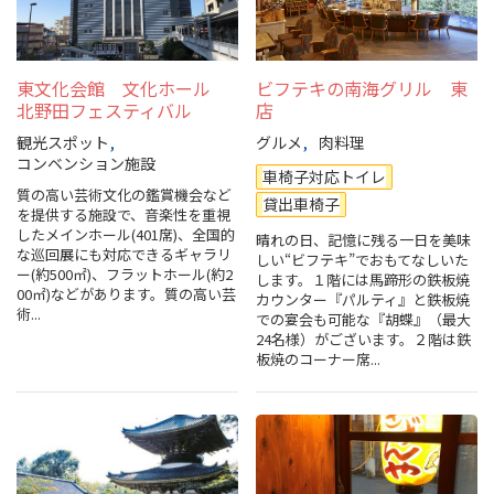
東文化会館 文化ホール
ビフテキの南海グリル 東
北野田フェスティバル
店
観光スポット
グルメ
肉料理
コンベンション施設
車椅子対応トイレ
質の高い芸術文化の鑑賞機会など
貸出車椅子
を提供する施設で、音楽性を重視
したメインホール(401席)、全国的
晴れの日、記憶に残る一日を美味
な巡回展にも対応できるギャラリ
しい“ビフテキ”でおもてなしいた
ー(約500㎡)、フラットホール(約2
します。１階には馬蹄形の鉄板焼
00㎡)などがあります。質の高い芸
カウンター『パルティ』と鉄板焼
術...
での宴会も可能な『胡蝶』（最大
24名様）がございます。２階は鉄
板焼のコーナー席...