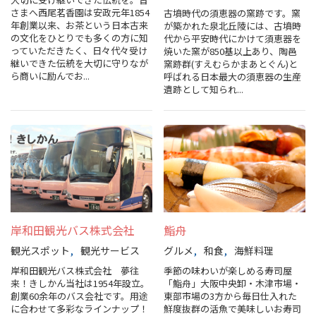
さまへ西尾茗香園は安政元年1854
古墳時代の須恵器の窯跡です。窯
スポーツ施設
年創業以来、お茶という日本古来
が築かれた泉北丘陵には、古墳時
の文化をひとりでも多くの方に知
代から平安時代にかけて須恵器を
っていただきたく、日々代々受け
焼いた窯が850基以上あり、陶邑
NEWS
継いできた伝統を大切に守りなが
窯跡群(すえむらかまあとぐん)と
ら商いに励んでお...
呼ばれる日本最大の須恵器の生産
遺跡として知られ...
お問い合わせ
堺ナビ
ようこそ堺へ！
地図から探す
岸和田観光バス株式会社
鮨舟
スポット検索
観光スポット
観光サービス
グルメ
和食
海鮮料理
岸和田観光バス株式会社 夢往
季節の味わいが楽しめる寿司屋
来！きしかん当社は1954年設立。
「鮨舟」大阪中央卸・木津市場・
観光案内所
創業60余年のバス会社です。用途
東部市場の3方から毎日仕入れた
に合わせて多彩なラインナップ！
鮮度抜群の活魚で美味しいお寿司