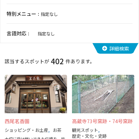
イベント情報
特別メニュー
指定なし
ショッピング・お土産
言語対応
指定なし
サイクリングさかい
詳細検索
402
堺観光レンタサイクル
該当するスポットが
件あります。
モデルコース
体験プラン・ツアー
特集
西尾茗香園
高蔵寺73号窯跡・74号窯跡
開花情報
ショッピング・お土産
お茶
観光スポット
歴史・文化・史跡
大切に受け継いできた伝統を。皆