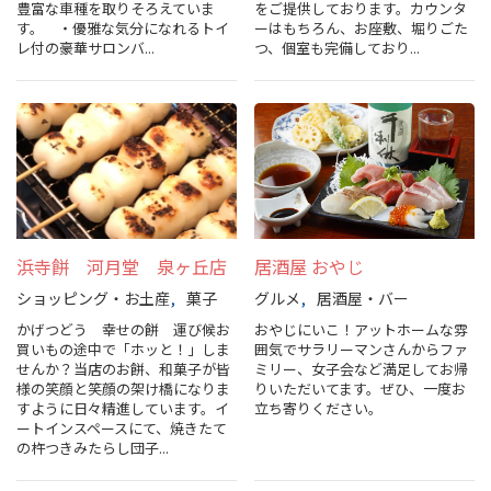
豊富な車種を取りそろえていま
をご提供しております。カウンタ
観光パンフレット
す。 ・優雅な気分になれるトイ
ーはもちろん、お座敷、堀りごた
レ付の豪華サロンバ...
つ、個室も完備しており...
堺おもてなしチケット
お役立ち情報紹介
堺観光タクシー
交通・アクセス
浜寺餅 河月堂 泉ヶ丘店
居酒屋 おやじ
ショッピング・お土産
菓子
グルメ
居酒屋・バー
堺観光コンベンション協会について
かげつどう 幸せの餅 運び候お
おやじにいこ！アットホームな雰
買いもの途中で「ホッと！」しま
囲気でサラリーマンさんからファ
せんか？当店のお餅、和菓子が皆
ミリー、女子会など満足してお帰
協会について
様の笑顔と笑顔の架け橋になりま
りいただいてます。ぜひ、一度お
すように日々精進しています。イ
立ち寄りください。
ートインスペースにて、焼きたて
協会からのお知らせ
の杵つきみたらし団子...