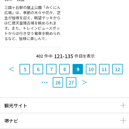
三国ヶ丘駅の屋上公園「みくにん
広場」は、季節の木々や花々、芝
生が皆様を迎え、眺望デッキから
は仁徳天皇陵古墳を眺められま
す。また、トレインビュースポッ
トからは行き交う電車を眺められ
るなど、皆様に楽しんで...
121-135
402
件中
件目を表示
5
6
7
8
9
10
11
12
26
27
観光サイト
堺ナビ