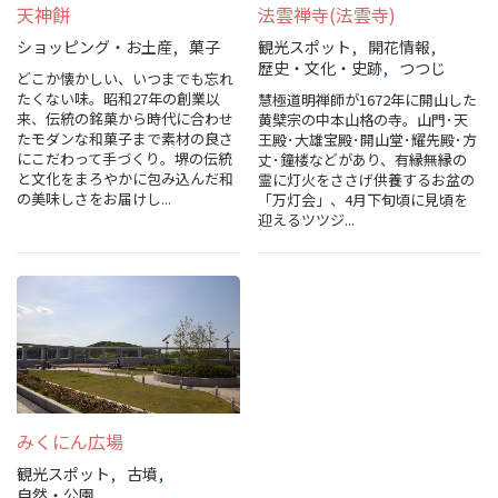
天神餅
法雲禅寺(法雲寺)
ショッピング・お土産
菓子
観光スポット
開花情報
歴史・文化・史跡
つつじ
どこか懐かしい、いつまでも忘れ
たくない味。昭和27年の創業以
慧極道明禅師が1672年に開山した
来、伝統の銘菓から時代に合わせ
黄檗宗の中本山格の寺。山門･天
たモダンな和菓子まで素材の良さ
王殿･大雄宝殿･開山堂･耀先殿･方
にこだわって手づくり。堺の伝統
丈･鐘楼などがあり、有縁無縁の
と文化をまろやかに包み込んだ和
霊に灯火をささげ供養するお盆の
の美味しさをお届けし...
「万灯会」、4月下旬頃に見頃を
迎えるツツジ...
みくにん広場
観光スポット
古墳
自然・公園