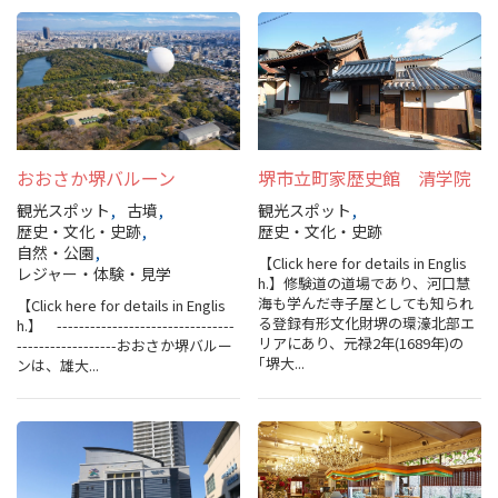
旅行業約款及びご旅行条件書について
リンク集
for Business
おおさか堺バルーン
堺市立町家歴史館 清学院
観光スポット
古墳
観光スポット
歴史・文化・史跡
歴史・文化・史跡
自然・公園
【Click here for details in Englis
レジャー・体験・見学
h.】修験道の道場であり、河口慧
海も学んだ寺子屋としても知られ
【Click here for details in Englis
る登録有形⽂化財堺の環濠北部エ
h.】 --------------------------------
リアにあり、元禄2年(1689年)の
------------------おおさか堺バルー
｢堺⼤...
ンは、雄大...