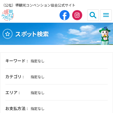
（公社）堺観光コンベンション協会公式サイト
スポット検索
English
简体中文
繁体中文
한국어
キーワード
指定なし
HOME（観光サイト）
カテゴリ
指定なし
観光スポット
エリア
グルメ
指定なし
宿泊
お支払方法
指定なし