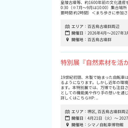
皇陵古墳等、約1600年前の文化遺産
スポーツ施設
0:30（※7月～9月は10:00）集合場
要時間 約2時間）＜まち歩きに参加さ
NEWS
エリア
百舌鳥古墳群周辺
開催日
2026年4月～2027
お問い合わせ
開催地
百舌鳥古墳群
堺ナビ
特別展『自然素材を活
ようこそ堺へ！
19世紀初頭、木製で始まった自転車
るようになります。しかし近年の環
地図から探す
ます。本特別展では、万博でも注目さ
としての機能美や作り手の想いを通
詳しくはこちらHP: ...
スポット検索
エリア
堺区, 百舌鳥古墳群周
観光案内所
開催日
4月21日（火）～ 202
開催地
シマノ自転車博物館