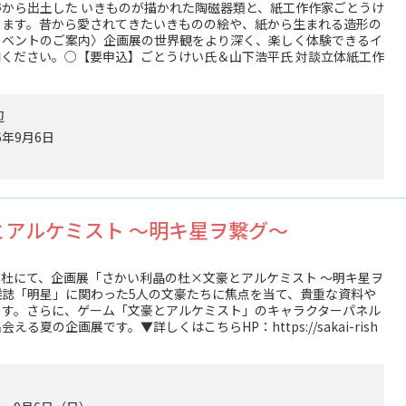
から出土した いきものが描かれた陶磁器類と、紙工作作家ごとうけ
します。昔から愛されてきたいきものの絵や、紙から生まれる造形の
イベントのご案内〉企画展の世界観をより深く、楽しく体験できるイ
ください。○【要申込】ごとうけい氏＆山下浩平氏 対談立体紙工作
for Business
辺
6年9月6日
アルケミスト ～明キ星ヲ繋グ～
杜にて、企画展「さかい利晶の杜×文豪とアルケミスト ～明キ星ヲ
誌「明星」に関わった5人の文豪たちに焦点を当て、貴重な資料や
ます。さらに、ゲーム「文豪とアルケミスト」のキャラクターパネル
夏の企画展です。▼詳しくはこちらHP：https://sakai-rish