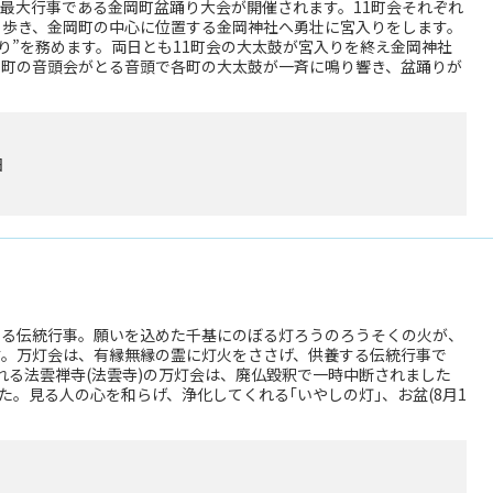
会の最大行事である金岡町盆踊り大会が開催されます。11町会それぞれ
り歩き、金岡町の中心に位置する金岡神社へ勇壮に宮入りをします。
取り”を務めます。両日とも11町会の大太鼓が宮入りを終え金岡神社
岡町の音頭会がとる音頭で各町の大太鼓が一斉に鳴り響き、盆踊りが
日
する伝統行事。願いを込めた千基にのぼる灯ろうのろうそくの火が、
す。万灯会は、有縁無縁の霊に灯火をささげ、供養する伝統行事で
とされる法雲禅寺(法雲寺)の万灯会は、廃仏毀釈で一時中断されました
た。見る人の心を和らげ、浄化してくれる｢いやしの灯｣、お盆(8月1