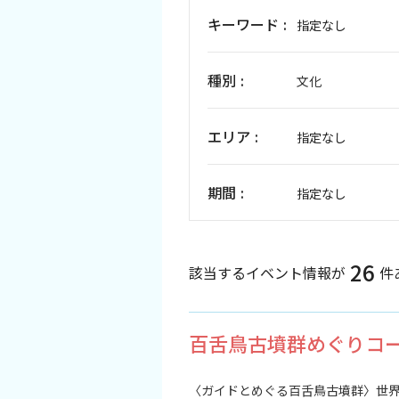
キーワード
指定なし
イベント情報
ショッピング・お土産
種別
文化
サイクリングさかい
エリア
指定なし
堺観光レンタサイクル
期間
指定なし
モデルコース
26
該当するイベント情報が
件
体験プラン・ツアー
特集
百舌鳥古墳群めぐり
開花情報
〈ガイドとめぐる百舌鳥古墳群〉世