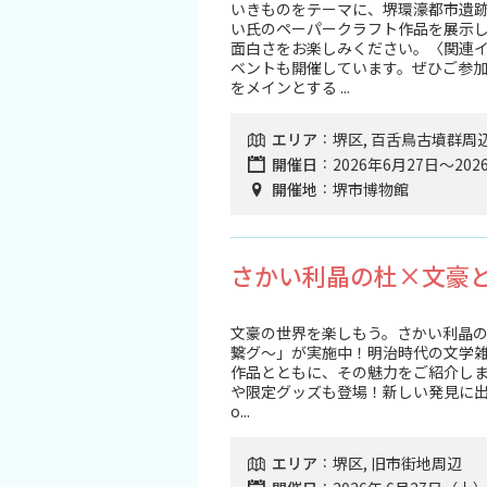
旅行業約款及びご旅行条件書について
いきものをテーマに、堺環濠都市遺跡
い氏のペーパークラフト作品を展示
面白さをお楽しみください。〈関連
リンク集
ベントも開催しています。ぜひご参加
をメインとする ...
エリア
堺区, 百舌鳥古墳群周
開催日
2026年6月27日～202
開催地
堺市博物館
さかい利晶の杜×文豪と
文豪の世界を楽しもう。さかい利晶の
繋グ～」が実施中！明治時代の文学雑
作品とともに、その魅力をご紹介し
や限定グッズも登場！新しい発見に出会える
o...
エリア
堺区, 旧市街地周辺