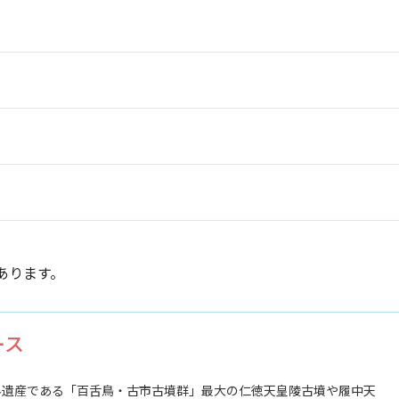
あります。
コース
界遺産である「百舌鳥・古市古墳群」最大の仁徳天皇陵古墳や履中天