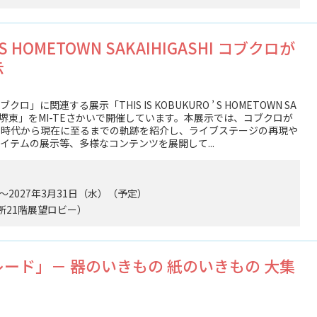
O’S HOMETOWN SAKAIHIGASHI コブクロが
示
に関連する展⽰「THIS IS KOBUKURO ’ S HOMETOWN SA
た街、堺東」をMI-TEさかいで開催しています。本展⽰では、コブクロが
た時代から現在に⾄るまでの軌跡を紹介し、ライブステージの再現や
イテムの展⽰等、多様なコンテンツを展開して...
）～2027年3月31日（水）（予定）
役所21階展望ロビー）
ード」－ 器のいきもの 紙のいきもの 大集