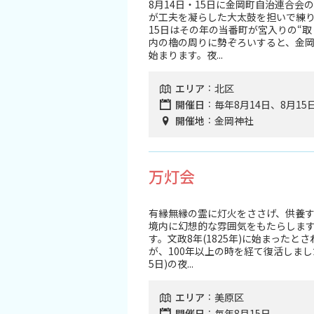
8月14日・15日に金岡町自治連合
が工夫を凝らした大太鼓を担いで練
15日はその年の当番町が宮入りの“
内の櫓の周りに勢ぞろいすると、金
始まります。夜...
エリア
北区
開催日
毎年8月14日、8月15
開催地
金岡神社
万灯会
有縁無縁の霊に灯火をささげ、供養
境内に幻想的な雰囲気をもたらしま
す。文政8年(1825年)に始まった
が、100年以上の時を経て復活しまし
5日)の夜...
エリア
美原区
開催日
毎年8月15日