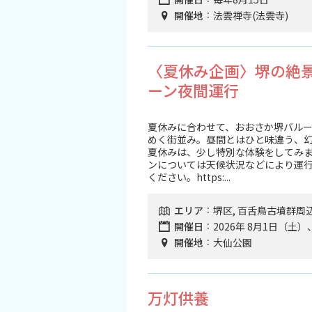
開催地
法雲禅寺(法雲寺)
〈夏休み企画〉堺の絶景
ーン夜間運行
夏休みに合わせて、おおさか堺バル
めく街並み。昼間とはひと味違う、幻
夏休みは、少し特別な体験をしてみ
ンについては天候状況などにより運
ください。https:...
エリア
堺区, 百舌鳥古墳群周
開催日
2026年 8月1日（土
開催地
大仙公園
万灯供養