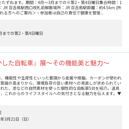
をたずねます。期間：4月～3月までの※第2・第4日曜日集合時間：1
所：JR 百舌鳥駅西口改札前解散場所：JR 百舌鳥駅距離：約4.5km (所
れる方へのご案内＞・参加者は自己の責任で健康を管理...
年3月までの第2・第4日曜日
かした自転車』展～その機能美と魅力～
は、機能性や生産性といった要請から金属や樹脂、カーボンが使われ
境意識の高まりから、環境負荷の低い素材への見直しが求められてい
れた、漆などの自然素材を使った個性的な自転車5台を紹介。道具
じ、これからのライフスタイルへの気付きとなる魅力を伝えます。▼
辺
7年3月21日（日）