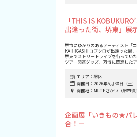
観光パンフレット
「THIS IS KOBUKUR
堺おもてなしチケット
出逢った街、堺東」展
お役立ち情報紹介
堺市にゆかりのあるアーティスト「コブクロ」
KAIHIGASHI コブクロが出逢っ
堺観光タクシー
堺東でストリートライブを⾏ってい
ツアー関連グッズ、万博に関連したア
交通・アクセス
エリア
堺区
開催日
2026年5月30日（土
堺観光コンベンション協会について
開催地
MI-TEさかい（堺市
協会について
企画展「いきもの★パレ
合！－
協会からのお知らせ