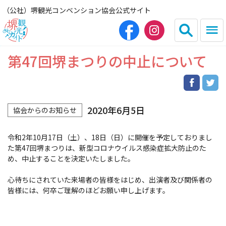
（公社）堺観光コンベンション協会公式サイト
第47回堺まつりの中止について
English
简体中文
繁体中文
한국어
2020年6月5日
協会からのお知らせ
HOME（観光サイト）
令和2年10月17日（土）、18日（日）に開催を予定しておりまし
た第47回堺まつりは、新型コロナウイルス感染症拡大防止のた
観光スポット
め、中止することを決定いたしました。
心待ちにされていた来場者の皆様をはじめ、出演者及び関係者の
グルメ
皆様には、何卒ご理解のほどお願い申し上げます。
宿泊