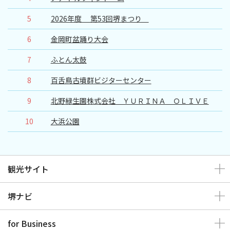
スポーツ施設
5
2026年度 第53回堺まつり
NEWS
6
金岡町盆踊り大会
7
ふとん太鼓
お問い合わせ
8
百舌鳥古墳群ビジターセンター
堺ナビ
9
北野緑生園株式会社 ＹＵＲＩＮＡ ＯＬＩＶＥ
10
大浜公園
ようこそ堺へ！
地図から探す
観光サイト
スポット検索
堺ナビ
観光案内所
for Business