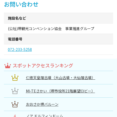
お問い合わせ
イベント情報
施設名など
ショッピング・お土産
(公社)堺観光コンベンション協会 事業推進グループ
サイクリングさかい
電話番号
072-233-5258
堺観光レンタサイクル
スポットアクセスランキング
モデルコース
仁徳天皇陵古墳（大山古墳・大仙陵古墳）
体験プラン・ツアー
MI-TEさかい（堺市役所21階展望ロビー）
特集
おおさか堺バルーン
開花情報
4
ノア ドルフィンドーム