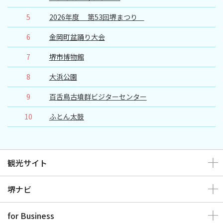
観光パンフレット
5
2026年度 第53回堺まつり
堺おもてなしチケット
6
金岡町盆踊り大会
7
堺市博物館
お役立ち情報紹介
8
大浜公園
堺観光タクシー
9
百舌鳥古墳群ビジターセンター
交通・アクセス
10
ふとん太鼓
堺観光コンベンション協会について
観光サイト
協会について
堺ナビ
協会からのお知らせ
for Business