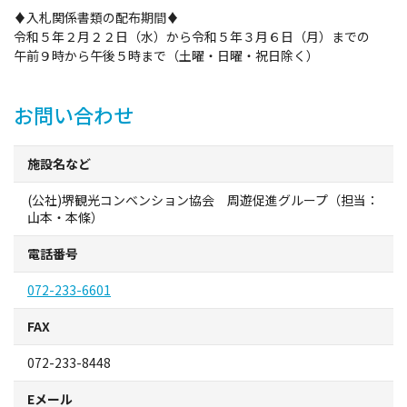
♦入札関係書類の配布
期間
♦
イベント情報
令和５年２月２２日（水）から令和５年３月６日（月）までの
午前９時から午後５時まで（土曜・日曜・祝日除く）
ショッピング・お土産
お問い合わせ
サイクリングさかい
施設名など
堺観光レンタサイクル
(公社)堺観光コンベンション協会 周遊促進グループ（担当：
山本・本條）
モデルコース
電話番号
体験プラン・ツアー
072-233-6601
特集
FAX
072-233-8448
開花情報
Eメール