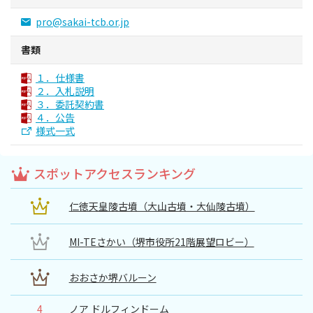
スポーツ施設
pro@sakai-tcb.or.jp
書類
NEWS
１．仕様書
２．入札説明
お問い合わせ
３．委託契約書
４．公告
堺ナビ
様式一式
ようこそ堺へ！
スポットアクセスランキング
仁徳天皇陵古墳（大山古墳・大仙陵古墳）
地図から探す
MI-TEさかい（堺市役所21階展望ロビー）
スポット検索
おおさか堺バルーン
観光案内所
4
ノア ドルフィンドーム