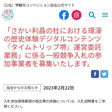
（公社）堺観光コンベンション協会公式サイト
「さかい利晶の杜における環濠
English
简体中文
の歴史体験デジタルコンテンツ
『タイムトリップ堺』運営委託
繁体中文
한국어
業務」に係る一般競争入札の参
加事業者を募集いたします。
HOME（観光サイト）
観光スポット
2023年2月22日
協会からのお知らせ
グルメ
入札参加資格書類の提出等の詳細については、入札説明書をご参
宿泊
照ください。