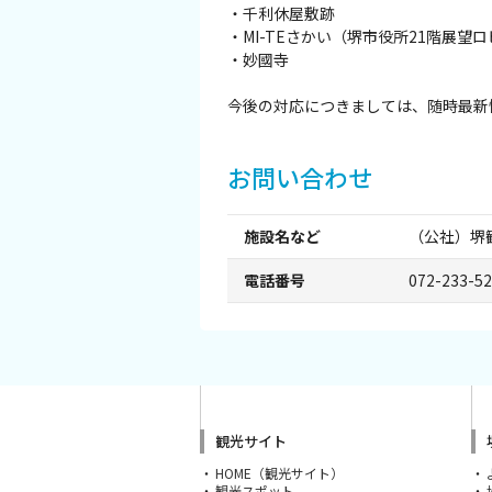
・千利休屋敷跡
スポーツ施設
・MI-TEさかい（堺市役所21階展望
・妙國寺
NEWS
今後の対応につきましては、随時最新
お問い合わせ
お問い合わせ
堺ナビ
施設名など
（公社）堺
ようこそ堺へ！
電話番号
072-233-5
地図から探す
スポット検索
観光サイト
観光案内所
HOME（観光サイト）
観光スポット