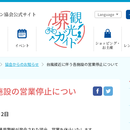
ン協会公式サイト
Language
简体中文
ショッピング・
イベント
レ
お土産
한국어
協会からのお知らせ
台風接近に伴う各施設の営業停止について
施設の営業停止につい
月2日
暴風警報が発令された場合、営業を休止いたします。