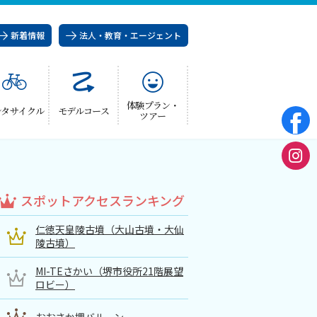
新着情報
法人・教育・エージェント
体験プラン・
ンタサイクル
モデルコース
ツアー
スポットアクセスランキング
仁徳天皇陵古墳（大山古墳・大仙
陵古墳）
MI-TEさかい（堺市役所21階展望
ロビー）
おおさか堺バルーン