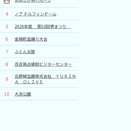
4
ノア ドルフィンドーム
5
2026年度 第53回堺まつり
6
金岡町盆踊り大会
7
ふとん太鼓
8
百舌鳥古墳群ビジターセンター
北野緑生園株式会社 ＹＵＲＩＮ
9
Ａ ＯＬＩＶＥ
10
大浜公園