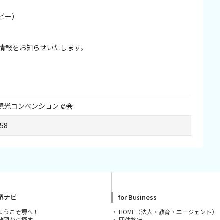
ロビー）
情報をお知らせいたします。
観光コンベンション協会
258
堺ナビ
for Business
ようこそ堺へ！
HOME（法人・教育・エージェント）
地図から探す
団体旅行