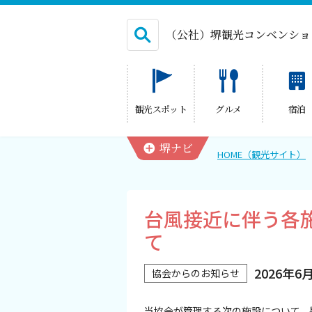
（公社）堺観光コンベンショ
English
観光スポット
グルメ
宿泊
繁体中文
堺ナビ
HOME（観光サイト）
HOME（観光サイト）
台風接近に伴う各
観光スポット
て
グルメ
2026年6
協会からのお知らせ
宿泊
当協会が管理する次の施設について、