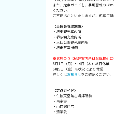
また、定点ガイドも、暴風警報のほか
イベント情報
ください。
ご不便おかけいたしますが、何卒ご理
ショッピング・お土産
〈当協会管理施設〉
・堺東観光案内所
サイクリングさかい
・堺駅観光案内所
・大仙公園観光案内所
・堺市茶室 伸庵
堺観光レンタサイクル
※気球のりば観光案内所は台風接近に
モデルコース
6月1日（月）～ 4日（木）終日休業
6月5日（金）※状況により休業
詳しくは
お知らせ
をご確認ください。
体験プラン・ツアー
〈定点ガイド〉
特集
・仁徳天皇陵古墳拝所前
・南宗寺
開花情報
・山口家住宅
・清学院