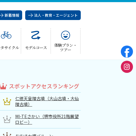
新着情報
法人・教育・エージェント
体験プラン・
ンタサイクル
モデルコース
ツアー
スポットアクセスランキング
仁徳天皇陵古墳（大山古墳・大仙
陵古墳）
MI-TEさかい（堺市役所21階展望
ロビー）
おおさか堺バルーン