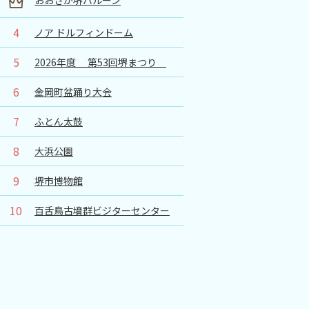
4
ノア ドルフィンドーム
5
2026年度 第53回堺まつり
6
金岡町盆踊り大会
7
ふとん太鼓
8
大浜公園
9
堺市博物館
10
百舌鳥古墳群ビジターセンター