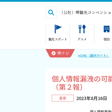
（公社）堺観光コンベンショ
English
観光スポット
グルメ
宿泊
繁体中文
堺ナビ
HOME（観光サイト）
HOME（観光サイト）
個人情報漏洩の可
観光スポット
（第２報）
グルメ
2023年8月16日
重要
宿泊
個人情報漏洩