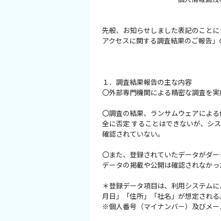
イベント情報
先般、お知らせしました表記のことに
アクセスに関する調査結果のご報告」
ショッピング・お土産
サイクリングさかい
１．調査結果報告の主な内容
〇外部専門機関による精密な調査を実
堺観光レンタサイクル
〇調査の結果、ランサムウェアによる
モデルコース
全に否定 することはできないが、シ
確認されていない。
体験プラン・ツアー
〇また、登録されていたデータがダー
データの掲載や公開は確認されなかっ
特集
＊登録データ項目は、利用システムに
月日」「住所」「社名」が想定される
開花情報
※個人番号（マイナンバー）及びメー