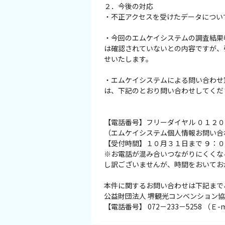
２．今後の対応
スポーツ施設
・不正アクセスを受けたデータについ
・今回のエムケイシステムの調査結果
NEWS
は確認されていないとの内容ですが、
せいたします。
お問い合わせ
・エムケイシステムによる問い合わせ
は、下記のとおり問い合わせしてくだ
堺ナビ
ようこそ堺へ！
【電話番号】フリーダイヤル ０１２
（エムケイシステム個人情報お問い合
【受付時間】１０月３１日まで ９：
地図から探す
※お電話が混み合いつながりにくくな
し訳ございませんが、時間をおいてお
スポット検索
本件に関するお問い合わせは下記まで
公益財団法人 堺観光コンベンション
観光案内所
【電話番号】 072－233－5258 （Ｅ-mail