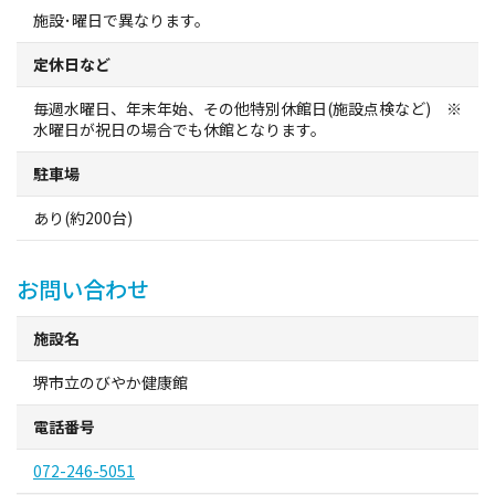
観光パンフレット
施設･曜日で異なります。
定休日など
堺おもてなしチケット
毎週水曜日、年末年始、その他特別休館日(施設点検など) ※
水曜日が祝日の場合でも休館となります。
お役立ち情報紹介
駐車場
堺観光タクシー
あり(約200台)
交通・アクセス
お問い合わせ
堺観光コンベンション協会について
施設名
協会について
堺市立のびやか健康館
電話番号
協会からのお知らせ
072-246-5051