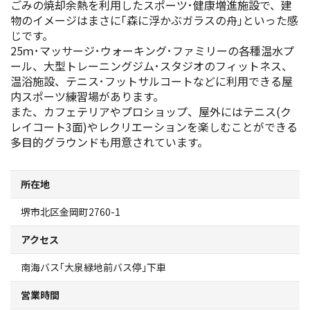
ごみの焼却余熱を利用したスポーツ･健康増進施設で、建
スポーツ施設
物のイメージはまさに｢森に浮かぶガラスの舟｣といった感
じです。
25ｍ･マッサージ･ウォーキング･ファミリーの各種温水プ
NEWS
ール、大型トレーニングジム･スタジオのフィットネス、
温浴施設、テニス･フットサルコートなどに利用できる屋
お問い合わせ
内スポーツ練習場があります。
また、カフェテリアやプロショップ、屋外にはテニス(ク
レイコート3面)やレクリエーションを楽しむことができる
堺ナビ
多目的グラウンドも用意されています。
ようこそ堺へ！
所在地
地図から探す
堺市北区金岡町2760-1
アクセス
スポット検索
南海バス｢大泉緑地前バス停｣下車
観光案内所
営業時間