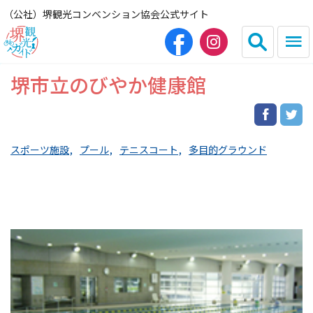
（公社）堺観光コンベンション協会公式サイト
堺市立のびやか健康館
English
简体中文
繁体中文
한국어
スポーツ施設
プール
テニスコート
多目的グラウンド
HOME（観光サイト）
観光スポット
グルメ
宿泊