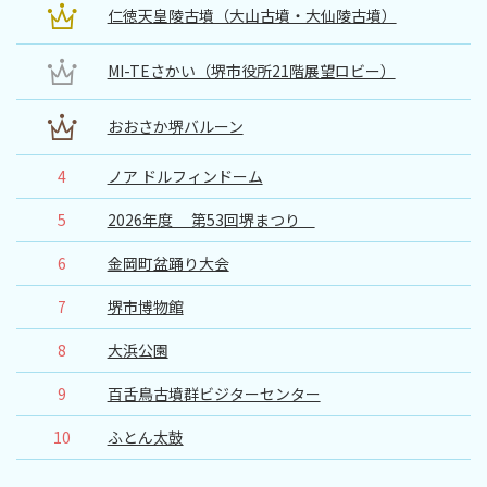
仁徳天皇陵古墳（大山古墳・大仙陵古墳）
MI-TEさかい（堺市役所21階展望ロビー）
おおさか堺バルーン
4
ノア ドルフィンドーム
5
2026年度 第53回堺まつり
6
金岡町盆踊り大会
7
堺市博物館
8
大浜公園
9
百舌鳥古墳群ビジターセンター
10
ふとん太鼓