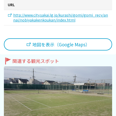
旅行業約款及びご旅行条件書について
URL
http://www.city.sakai.lg.jp/kurashi/gomi/gomi_recy/an
リンク集
nai/nobiyakakenkoukan/index.html
for Business
地図を表示（Google Maps）
関連する観光スポット