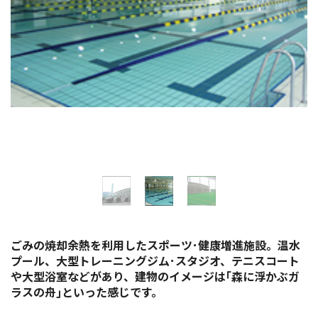
イベント情報
ショッピング・お土産
サイクリングさかい
堺観光レンタサイクル
モデルコース
体験プラン・ツアー
ごみの焼却余熱を利用したスポーツ･健康増進施設。温水
特集
プール、大型トレーニングジム･スタジオ、テニスコート
や大型浴室などがあり、建物のイメージは｢森に浮かぶガ
ラスの舟｣といった感じです。
開花情報