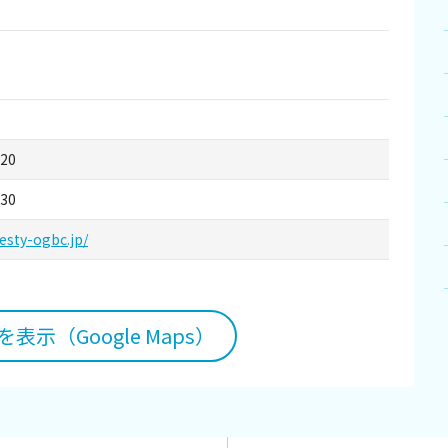
120
130
esty-ogbc.jp/
表示（Google Maps）