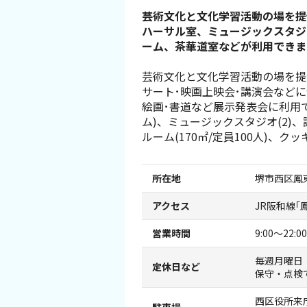
芸術文化と文化学習活動の場を提供
スポーツ施設
ハーサル室、ミュージックスタジオ
ーム、茶華道室などが利用できま
NEWS
芸術文化と文化学習活動の場を提供
サート･映画上映会･講演会などに
お問い合わせ
絵画･書道など展示発表会に利用で
ム)、ミュージックスタジオ(2)
堺ナビ
ルーム(170㎡/定員100人)、
ようこそ堺へ！
所在地
堺市西区鳳東
地図から探す
アクセス
JR阪和線｢
営業時間
9:00～22:00
スポット検索
毎週月曜日
定休日など
保守・点検
観光案内所
西区役所来庁
駐車場