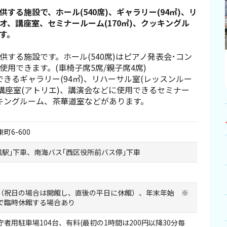
する施設で、ホール(540席)、ギャラリー(94㎡)、リ
、講座室、セミナールーム(170㎡)、クッキングル
す。
する施設です。ホール(540席)はピアノ発表会･コン
使用できます。(車椅子席5席/親子席4席)
きるギャラリー(94㎡)、リハーサル室(レッスンルー
、講座室(アトリエ)、講演会などに使用できるセミナー
クッキングルーム、茶華道室などがあります。
町6-600
鳳駅｣下車、南海バス｢西区役所前バス停｣下車
（祝日の場合は開館し、直後の平日に休館）、年末年始 ※
で臨時休館する場合あり
者用駐車場104台、有料(最初の1時間は200円以降30分毎