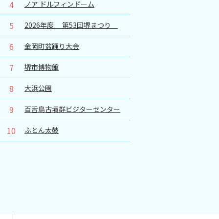
4
ノア ドルフィンドーム
5
2026年度 第53回堺まつり
6
金岡町盆踊り大会
7
堺市博物館
8
大浜公園
9
百舌鳥古墳群ビジターセンター
10
ふとん太鼓