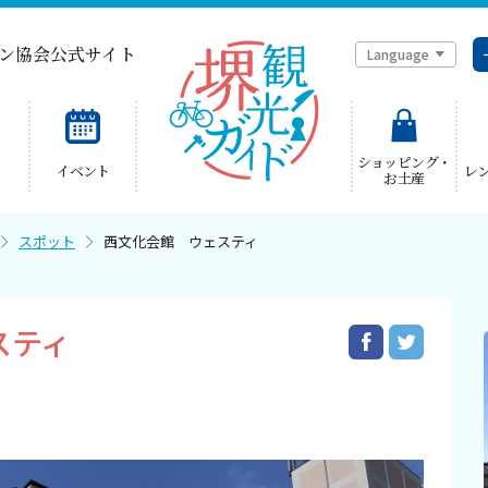
ン協会公式サイト
Language
简体中文
ショッピング・
イベント
レ
お土産
한국어
スポット
西文化会館 ウェスティ
スティ