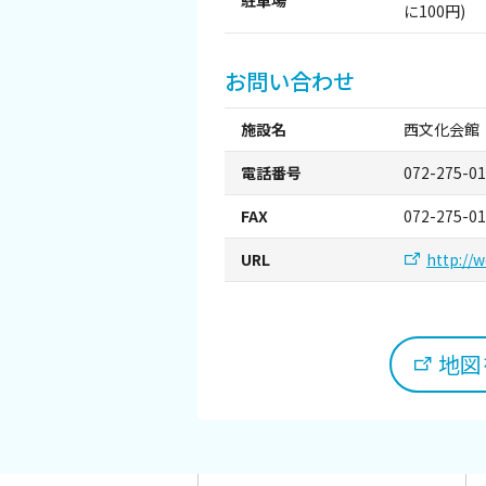
に100円)
観光パンフレット
堺おもてなしチケット
お問い合わせ
施設名
西文化会館
お役立ち情報紹介
電話番号
072-275-0
堺観光タクシー
FAX
072-275-0
交通・アクセス
URL
http://w
堺観光コンベンション協会について
地図を
協会について
協会からのお知らせ