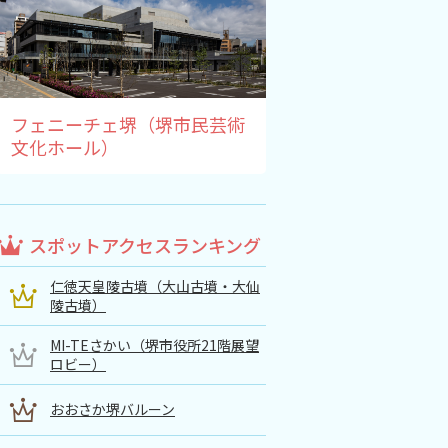
フェニーチェ堺（堺市民芸術
文化ホール）
スポットアクセスランキング
仁徳天皇陵古墳（大山古墳・大仙
陵古墳）
MI-TEさかい（堺市役所21階展望
ロビー）
おおさか堺バルーン