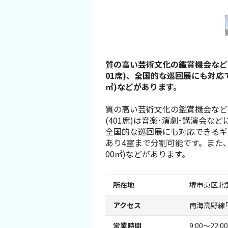
スポーツ施設
NEWS
質の高い芸術文化の鑑賞機会など
お問い合わせ
01席)、全国的な巡回展にも対応で
㎡)などがあります。
堺ナビ
質の高い芸術文化の鑑賞機会など
(401席)は音楽･演劇･講演会な
ようこそ堺へ！
全国的な巡回展にも対応できるギャ
あり4室まで分割可能です。また
地図から探す
00㎡)などがあります。
スポット検索
所在地
堺市東区北野
アクセス
南海高野線
観光案内所
営業時間
9:00～22:00