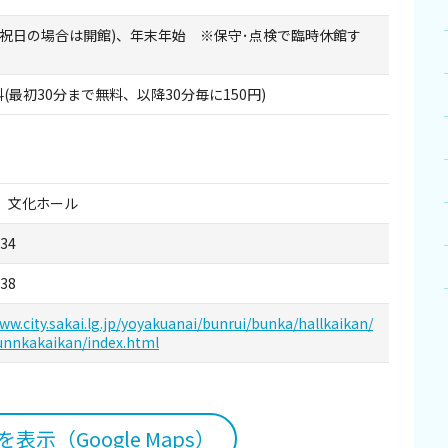
(祝日の場合は開館)、年末年始 ※保守･点検で臨時休館す
料(最初30分まで無料、以降30分毎に150円)
 文化ホール
134
138
ww.city.sakai.lg.jp/yoyakuanai/bunrui/bunka/hallkaikan/
unnkakaikan/index.html
表示（Google Maps）