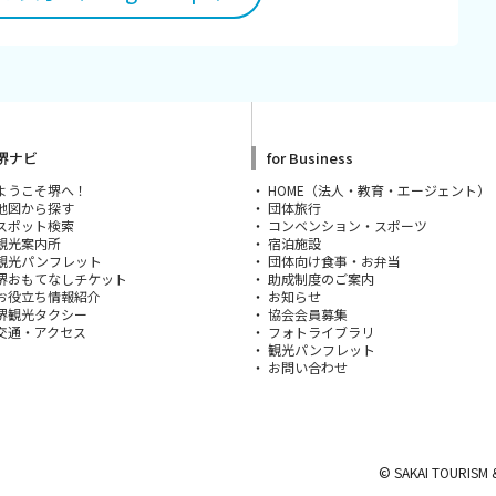
for Business
堺ナビ
for Business
ようこそ堺へ！
HOME（法人・教育・エージェント）
地図から探す
団体旅行
スポット検索
コンベンション・スポーツ
観光案内所
宿泊施設
観光パンフレット
団体向け食事・お弁当
堺おもてなしチケット
助成制度のご案内
お役立ち情報紹介
お知らせ
堺観光タクシー
協会会員募集
交通・アクセス
フォトライブラリ
観光パンフレット
お問い合わせ
© SAKAI TOURISM 