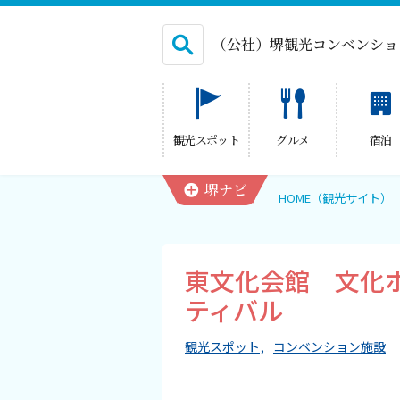
（公社）堺観光コンベンショ
English
観光スポット
グルメ
宿泊
繁体中文
堺ナビ
HOME（観光サイト）
HOME（観光サイト）
東文化会館 文化
観光スポット
ティバル
グルメ
観光スポット
コンベンション施設
宿泊