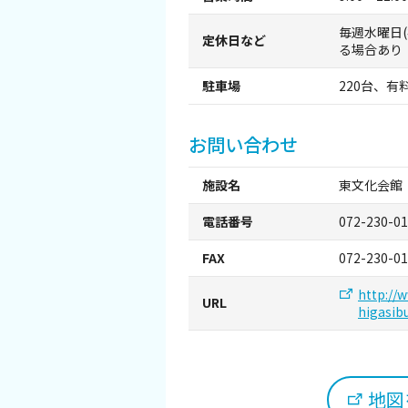
観光パンフレット
毎週水曜日
定休日など
る場合あり
堺おもてなしチケット
駐車場
220台、有
お役立ち情報紹介
お問い合わせ
堺観光タクシー
施設名
東文化会館
交通・アクセス
電話番号
072-230-0
FAX
072-230-0
堺観光コンベンション協会について
http://w
URL
higasib
協会について
協会からのお知らせ
地図を