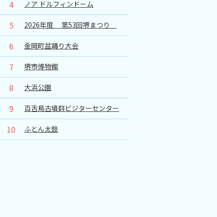
4
ノア ドルフィンドーム
5
2026年度 第53回堺まつり
6
金岡町盆踊り大会
7
堺市博物館
8
大浜公園
9
百舌鳥古墳群ビジターセンター
10
ふとん太鼓