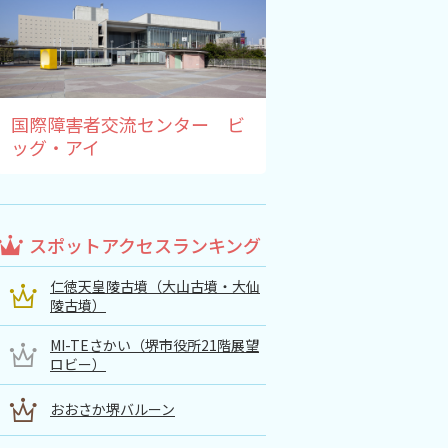
国際障害者交流センター ビ
ッグ・アイ
スポットアクセスランキング
仁徳天皇陵古墳（大山古墳・大仙
陵古墳）
MI-TEさかい（堺市役所21階展望
ロビー）
おおさか堺バルーン