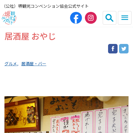
（公社）堺観光コンベンション協会公式サイト
居酒屋 おやじ
English
简体中文
繁体中文
한국어
グルメ
居酒屋・バー
HOME（観光サイト）
観光スポット
グルメ
宿泊