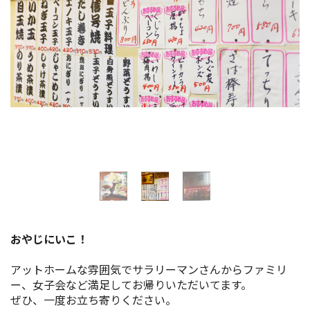
イベント情報
ショッピング・お土産
サイクリングさかい
堺観光レンタサイクル
モデルコース
体験プラン・ツアー
おやじにいこ！
特集
アットホームな雰囲気でサラリーマンさんからファミリ
ー、女子会など満足してお帰りいただいてます。
開花情報
ぜひ、一度お立ち寄りください。