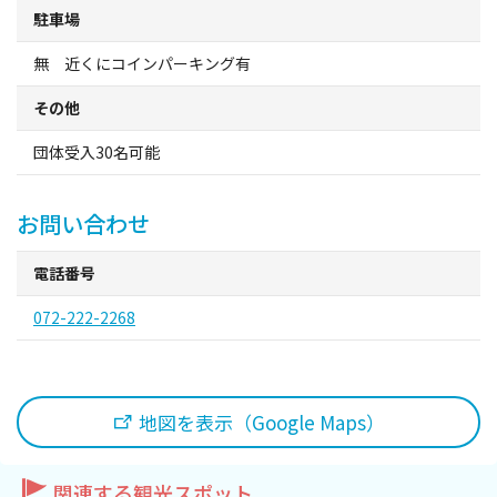
観光パンフレット
駐車場
無 近くにコインパーキング有
堺おもてなしチケット
その他
お役立ち情報紹介
団体受入30名可能
堺観光タクシー
お問い合わせ
交通・アクセス
電話番号
072-222-2268
堺観光コンベンション協会について
協会について
地図を表示（Google Maps）
協会からのお知らせ
関連する観光スポット