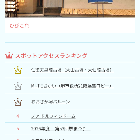
ひびこれ
スポットアクセスランキング
仁徳天皇陵古墳（大山古墳・大仙陵古墳）
MI-TEさかい（堺市役所21階展望ロビー）
おおさか堺バルーン
4
ノア ドルフィンドーム
5
2026年度 第53回堺まつり