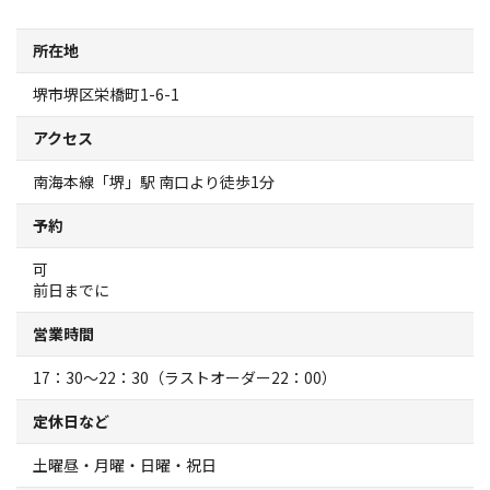
スポーツ施設
所在地
NEWS
堺市堺区栄橋町1-6-1
アクセス
お問い合わせ
南海本線「堺」駅 南口より徒歩1分
堺ナビ
予約
ようこそ堺へ！
可
前日までに
地図から探す
営業時間
17：30～22：30（ラストオーダー22：00）
スポット検索
定休日など
観光案内所
土曜昼・月曜・日曜・祝日