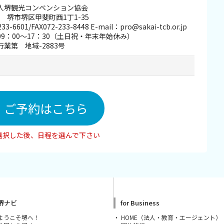
人堺観光コンベンション協会
50 堺市堺区甲斐町西1丁1-35
33-6601/FAX072-233-8448 E-mail：pro@sakai-tcb.or.jp
9：00～17：30（土日祝・年末年始休み）
業第 地域-2883号
ご予約はこちら
選択した後、日程を選んで下さい
堺ナビ
for Business
ようこそ堺へ！
HOME（法人・教育・エージェント）