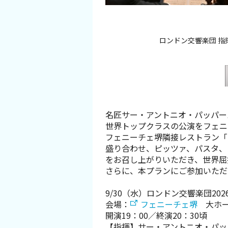
スポーツ施設
NEWS
劇場隣接レストラン「SALTO」で
名匠サー・アントニオ・パッパーノが
ロンドン交響楽団 指揮
お問い合わせ
堺ナビ
名匠サー・アントニオ・パッパー
ようこそ堺へ！
世界トップクラスの公演をフェニ
フェニーチェ堺隣接レストラン「
盛り合わせ、ピッツァ、パスタ、
地図から探す
をお召し上がりいただき、世界屈
さらに、本プランにご参加いただ
スポット検索
9/30（水）ロンドン交響楽団20
会場：
フェニーチェ堺
大ホー
観光案内所
開演19：00／終演20：30頃
【指揮】サー・アントニオ・パッ