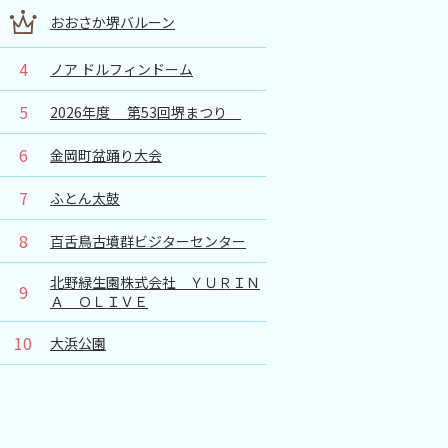
おおさか堺バルーン
4
ノア ドルフィンドーム
5
2026年度 第53回堺まつり
6
金岡町盆踊り大会
7
ふとん太鼓
8
百舌鳥古墳群ビジターセンター
北野緑生園株式会社 ＹＵＲＩＮ
9
Ａ ＯＬＩＶＥ
10
大浜公園