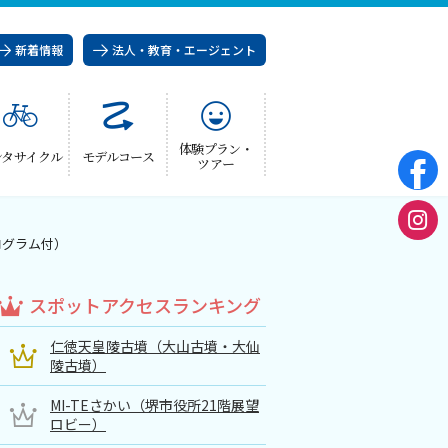
新着情報
法人・教育・エージェント
体験プラン・
ンタサイクル
モデルコース
ツアー
ログラム付）
スポットアクセスランキング
仁徳天皇陵古墳（大山古墳・大仙
陵古墳）
MI-TEさかい（堺市役所21階展望
ロビー）