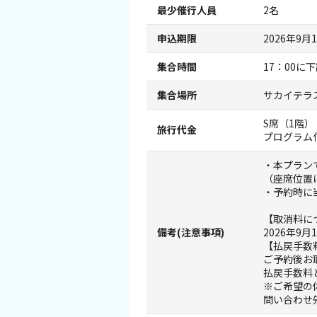
旅行業約款及びご旅行条件書について
最少催行人員
2名
申込期限
2026年9月
リンク集
集合時間
17：00
集合場所
サカイテラ
S席（1階）
旅行代金
プログラム
・本プラン
（座席位置
・予約時に
【取消料に
備考(注意事項)
2026年9
【払戻手数
ご予約後お
払戻手数料
※ご希望の
問い合わせ