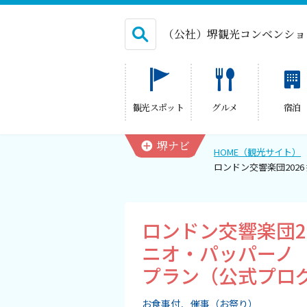
（公社）堺観光コンベンショ
English
観光スポット
グルメ
宿泊
繁体中文
堺ナビ
HOME（観光サイト）
ロンドン交響楽団202
HOME（観光サイト）
観光スポット
ロンドン交響楽団2
ニオ・パッパーノ
グルメ
プラン（公式プロ
宿泊
お食事付
催事（お祭り）