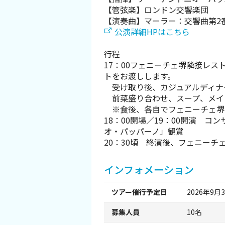
観光パンフレット
【管弦楽】ロンドン交響楽団
【演奏曲】マーラー：交響曲第2
公演詳細HPはこちら
堺おもてなしチケット
行程
お役立ち情報紹介
17：00フェニーチェ堺隣接レス
トをお渡しします。
受け取り後、カジュアルディナ
堺観光タクシー
前菜盛り合わせ、スープ、メイ
※食後、各自でフェニーチェ堺
交通・アクセス
18：00開場／19：00開演 コ
オ・パッパーノ」観賞
20：30頃 終演後、フェニーチ
堺観光コンベンション協会について
インフォメーション
協会について
ツアー催行予定日
2026年9月3
協会からのお知らせ
募集人員
10名