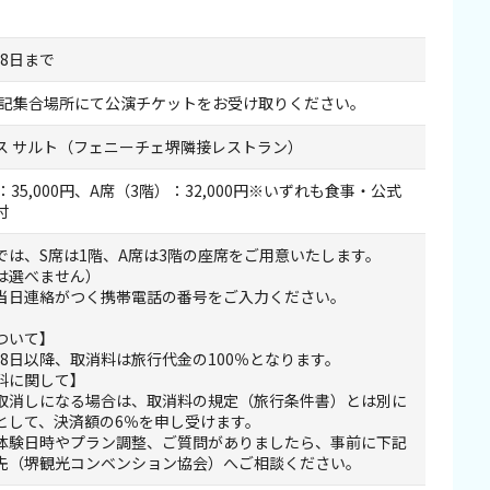
18日まで
に下記集合場所にて公演チケットをお受け取りください。
for Business
ス サルト（フェニーチェ堺隣接レストラン）
：35,000円、A席（3階）：32,000円※いずれも食事・公式
付
では、S席は1階、A席は3階の座席をご用意いたします。
は選べません）
当日連絡がつく携帯電話の番号をご入力ください。
ついて】
月18日以降、取消料は旅行代金の100％となります。
料に関して】
取消しになる場合は、取消料の規定（旅行条件書）とは別に
として、決済額の6％を申し受けます。
体験日時やプラン調整、ご質問がありましたら、事前に下記
先（堺観光コンベンション協会）へご相談ください。