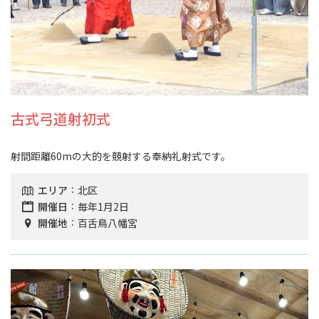
古式弓道射初式
射間距離60mの大的を競射する奉納礼射式です。
エリア
北区
開催日
毎年1月2日
開催地
百舌鳥八幡宮