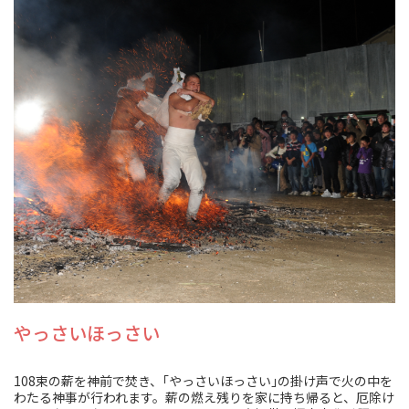
やっさいほっさい
108束の薪を神前で焚き、｢やっさいほっさい｣の掛け声で火の中を
わたる神事が行われます。薪の燃え残りを家に持ち帰ると、厄除け