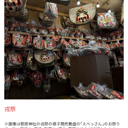
戎祭
※画像は菅原神社の戎祭の様子商売繁盛の｢えべっさん｣のお祭り