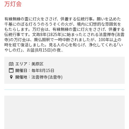
旅行業約款及びご旅行条件書について
万灯会
リンク集
有縁無縁の霊に灯火をささげ、供養する伝統行事。願いを込めた
千基にのぼる灯ろうのろうそくの火が、境内に幻想的な雰囲気を
もたらします。万灯会は、有縁無縁の霊に灯火をささげ、供養する
伝統行事です。文政8年(1825年)に始まったとされる法雲禅寺(法雲
for Business
寺)の万灯会は、廃仏毀釈で一時中断されましたが、100年以上の
時を経て復活しました。見る人の心を和らげ、浄化してくれる｢い
やしの灯｣、お盆(8月15日)の夜...
エリア
美原区
開催日
毎年8月15日
開催地
法雲禅寺(法雲寺)