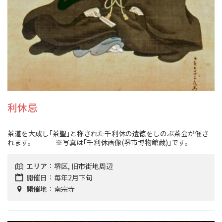
利休忌
茶道を大成し｢茶聖｣と称された千利休の遺徳をしのぶ茶会が催さ
れます。 ※写真は｢千利休画像(堺市博物館蔵)｣です。
エリア
堺区, 旧市街地周辺
開催日
毎年2月下旬
開催地
南宗寺