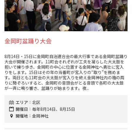
スポーツ施設
NEWS
お問い合わせ
金岡町盆踊り大会
堺ナビ
8月14日・15日に金岡町自治連合会の最大行事である金岡町盆踊り
大会が開催されます。11町会それぞれが工夫を凝らした大太鼓を
担いで練り歩き、金岡町の中心に位置する金岡神社へ勇壮に宮入
ようこそ堺へ！
りをします。15日はその年の当番町が宮入りの“取り”を務めま
す。両日とも11町会の大太鼓が宮入りを終え金岡神社内の櫓の周
りに勢ぞろいすると、金岡町の音頭会がとる音頭で各町の大太鼓
地図から探す
が一斉に鳴り響き、盆踊りが始まります。夜...
エリア
北区
スポット検索
開催日
毎年8月14日、8月15日
開催地
金岡神社
観光案内所