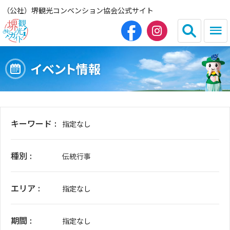
（公社）堺観光コンベンション協会公式サイト
イベント情報
English
简体中文
繁体中文
한국어
キーワード
指定なし
HOME（観光サイト）
種別
伝統行事
観光スポット
エリア
グルメ
指定なし
宿泊
期間
指定なし