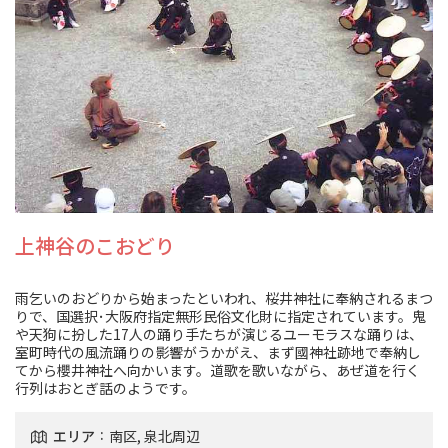
上神谷のこおどり
雨乞いのおどりから始まったといわれ、桜井神社に奉納されるまつ
りで、国選択･大阪府指定無形民俗文化財に指定されています。鬼
や天狗に扮した17人の踊り手たちが演じるユーモラスな踊りは、
室町時代の風流踊りの影響がうかがえ、まず國神社跡地で奉納し
てから櫻井神社へ向かいます。道歌を歌いながら、あぜ道を行く
行列はおとぎ話のようです。
エリア
南区, 泉北周辺