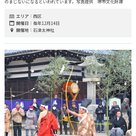
のまじないになるといわれています。写真提供 堺市文化財課
エリア
西区
開催日
毎年12月14日
開催地
石津太神社