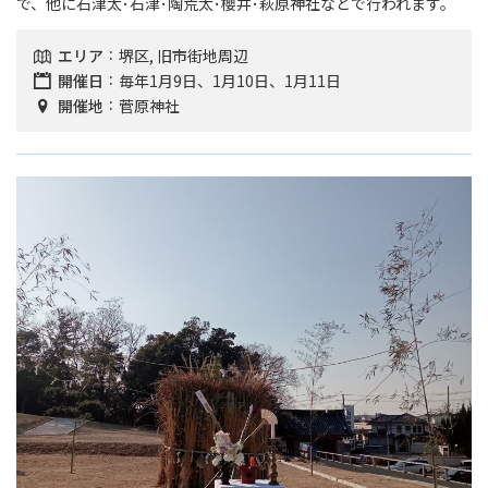
で、他に石津太･石津･陶荒太･櫻井･萩原神社などで行われます。
エリア
堺区, 旧市街地周辺
開催日
毎年1月9日、1月10日、1月11日
開催地
菅原神社