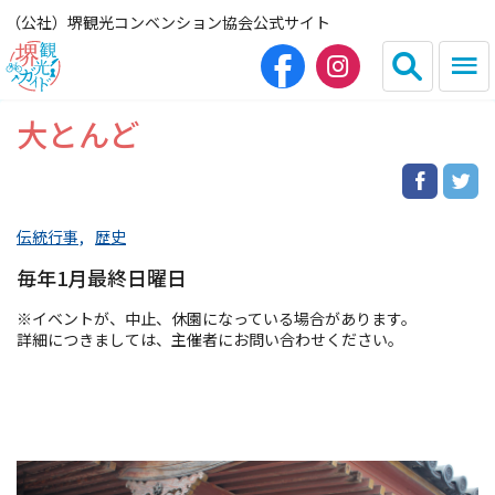
（公社）堺観光コンベンション協会公式サイト
大とんど
English
简体中文
繁体中文
한국어
伝統行事
歴史
毎年1月最終日曜日
HOME（観光サイト）
※イベントが、中止、休園になっている場合があります。
詳細につきましては、主催者にお問い合わせください。
観光スポット
グルメ
宿泊