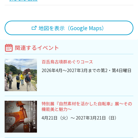
観光パンフレット
堺おもてなしチケット
地図を表示（Google Maps）
お役立ち情報紹介
関連するイベント
堺観光タクシー
百舌鳥古墳群めぐりコース
2026年4月～2027年3月までの第2・第4日曜日
交通・アクセス
堺観光コンベンション協会について
特別展『自然素材を活かした自転車』展～その
協会について
機能美と魅力～
4月21日（火）～ 2027年3月21日（日）
協会からのお知らせ