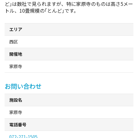
ど｣は数社で見られますが、特に家原寺のものは高さ5メー
スポーツ施設
トル、10畳規模の｢とんど｣です。
NEWS
エリア
お問い合わせ
西区
開催地
堺ナビ
家原寺
ようこそ堺へ！
お問い合わせ
地図から探す
施設名
スポット検索
家原寺
電話番号
観光案内所
072-271-1505