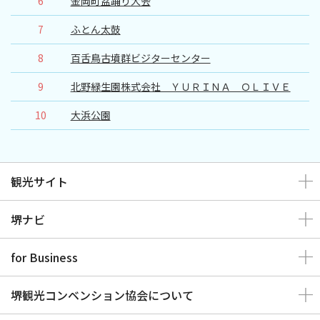
6
金岡町盆踊り大会
7
ふとん太鼓
8
百舌鳥古墳群ビジターセンター
9
北野緑生園株式会社 ＹＵＲＩＮＡ ＯＬＩＶＥ
10
大浜公園
観光サイト
堺ナビ
for Business
堺観光コンベンション協会について