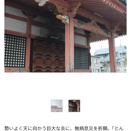
イベント情報
ショッピング・お土産
サイクリングさかい
堺観光レンタサイクル
モデルコース
体験プラン・ツアー
特集
開花情報
勢いよく天に向かう巨大な炎に、無病息災を祈願。｢とん