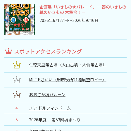
旅行業約款及びご旅行条件書について
企画展「いきもの★パレード」－ 器のいきもの
紙のいきもの 大集合！－
リンク集
2026年6月27日～2026年9月6日
for Business
スポットアクセスランキング
仁徳天皇陵古墳（大山古墳・大仙陵古墳）
MI-TEさかい（堺市役所21階展望ロビー）
おおさか堺バルーン
4
ノア ドルフィンドーム
5
2026年度 第53回堺まつり