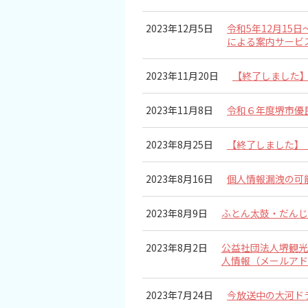
イベント情報
2023年12月5日
令和5年12月15
による案内サービ
ショッピング・お土産
2023年11月20日
【終了しました】堺
サイクリングさかい
2023年11月8日
令和６年度堺市優
堺観光レンタサイクル
2023年8月25日
【終了しました】
モデルコース
2023年8月16日
個人情報漏洩の可
体験プラン・ツアー
2023年8月9日
ふとん太鼓・だんじ
特集
2023年8月2日
公益社団法人堺観光
人情報（メールアド
開花情報
2023年7月24日
今放送中の大河ド