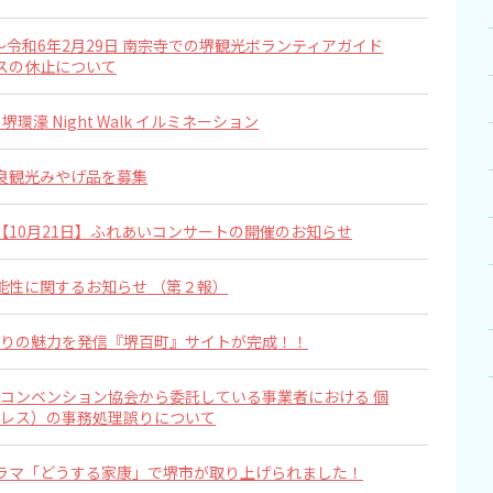
日～令和6年2月29日 南宗寺での堺観光ボランティアガイド
スの休止について
環濠 Night Walk イルミネーション
良観光みやげ品を募集
【10月21日】ふれあいコンサートの開催のお知らせ
能性に関するお知らせ （第２報）
りの魅力を発信『堺百町』サイトが完成！！
コンベンション協会から委託している事業者における 個
レス）の事務処理誤りについて
ラマ「どうする家康」で堺市が取り上げられました！