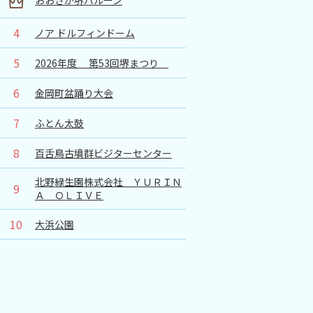
4
ノア ドルフィンドーム
5
2026年度 第53回堺まつり
6
金岡町盆踊り大会
7
ふとん太鼓
8
百舌鳥古墳群ビジターセンター
北野緑生園株式会社 ＹＵＲＩＮ
9
Ａ ＯＬＩＶＥ
10
大浜公園