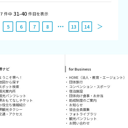
31-40
37
件中
件目を表示
5
6
7
8
13
14
堺ナビ
for Business
ようこそ堺へ！
HOME（法人・教育・エージェント）
地図から探す
団体旅行
スポット検索
コンベンション・スポーツ
観光案内所
宿泊施設
観光パンフレット
団体向け食事・お弁当
堺おもてなしチケット
助成制度のご案内
お役立ち情報紹介
お知らせ
堺観光タクシー
協会会員募集
交通・アクセス
フォトライブラリ
観光パンフレット
お問い合わせ