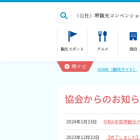
（公社）堺観光コンベンショ
English
観光スポット
グルメ
宿泊
繁体中文
堺ナビ
HOME（観光サイト）
HOME（観光サイト）
協会からのお知ら
観光スポット
グルメ
2024年1月23日
令和6年度堺観光
宿泊
2023年12月22日
【終了しました】