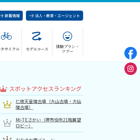
新着情報
法人・教育・エージェント
体験プラン・
ンタサイクル
モデルコース
ツアー
スポットアクセスランキング
仁徳天皇陵古墳（大山古墳・大仙
陵古墳）
MI-TEさかい（堺市役所21階展望
ロビー）
おおさか堺バルーン