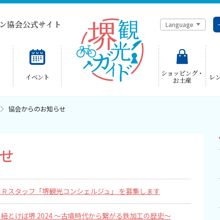
ン協会公式サイト
Language
简体中文
ショッピング・
イベント
レ
お土産
한국어
協会からのお知らせ
せ
ＰＲスタッフ「堺観光コンシェルジュ」 を募集します
紐とけば堺 2024 ～古墳時代から繋がる鉄加工の歴史～