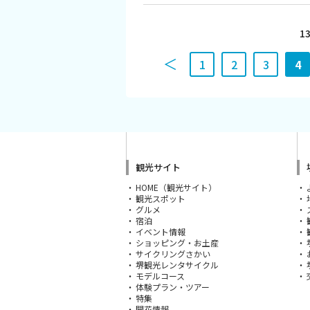
スポーツ施設
1
NEWS
1
2
3
4
お問い合わせ
堺ナビ
ようこそ堺へ！
観光サイト
HOME（観光サイト）
観光スポット
地図から探す
グルメ
宿泊
イベント情報
スポット検索
ショッピング・お土産
サイクリングさかい
堺観光レンタサイクル
モデルコース
観光案内所
体験プラン・ツアー
特集
開花情報